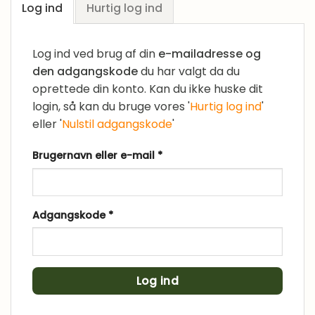
Log ind
Hurtig log ind
Log ind ved brug af din
e-mailadresse og
den adgangskode
du har valgt da du
oprettede din konto. Kan du ikke huske dit
login, så kan du bruge vores '
Hurtig log ind
'
eller '
Nulstil adgangskode
'
Påkrævet
Brugernavn eller e-mail
*
Påkrævet
Adgangskode
*
Log ind