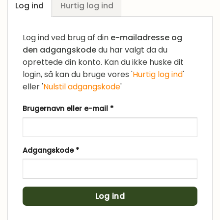
Log ind
Hurtig log ind
Log ind ved brug af din
e-mailadresse og
den adgangskode
du har valgt da du
oprettede din konto. Kan du ikke huske dit
login, så kan du bruge vores '
Hurtig log ind
'
eller '
Nulstil adgangskode
'
Påkrævet
Brugernavn eller e-mail
*
Påkrævet
Adgangskode
*
Log ind