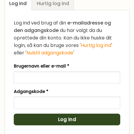
Log ind
Hurtig log ind
Log ind ved brug af din
e-mailadresse og
den adgangskode
du har valgt da du
oprettede din konto. Kan du ikke huske dit
login, så kan du bruge vores '
Hurtig log ind
'
eller '
Nulstil adgangskode
'
Påkrævet
Brugernavn eller e-mail
*
Påkrævet
Adgangskode
*
Log ind