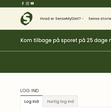
Fortsæt
til
indhold
Hvad er SenseMyDiet?
Sense stori
Kom tilbage på sporet på 25 dage
LOG IND
Log ind
Hurtig log ind