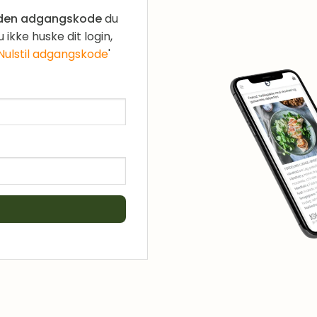
 den adgangskode
du
ikke huske dit login,
Nulstil adgangskode
'