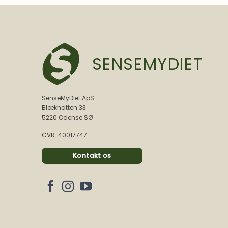
SENSEMYDIET
SenseMyDiet ApS
Blækhatten 33
5220 Odense SØ
CVR: 40017747
Kontakt os