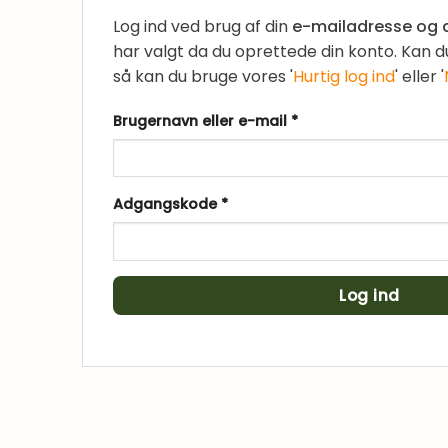
Log ind ved brug af din
e-mailadresse og
har valgt da du oprettede din konto. Kan du 
så kan du bruge vores '
Hurtig log ind
' eller '
Påkrævet
Brugernavn eller e-mail
*
Påkrævet
Adgangskode
*
Log ind