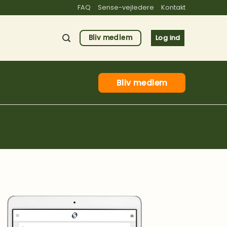
FAQ
Sense-vejledere
Kontakt
Bliv medlem
Log ind
Bliv medlem