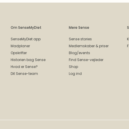
Om SenseMyDiet
Mere Sense
S
SenseMyDiet app
Sense stories
K
Madplaner
Medlemskaber & priser
Opskrifter
Blog/events
Historien bag Sense
Find Sense-vejleder
Hvad er Sense?
Shop
Dit Sense-team
Log ind