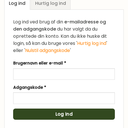
Log ind
Hurtig log ind
Log ind ved brug af din
e-mailadresse og
den adgangskode
du har valgt da du
oprettede din konto. Kan du ikke huske dit
login, så kan du bruge vores '
Hurtig log ind
'
eller '
Nulstil adgangskode
'
Påkrævet
Brugernavn eller e-mail
*
Påkrævet
Adgangskode
*
Log ind