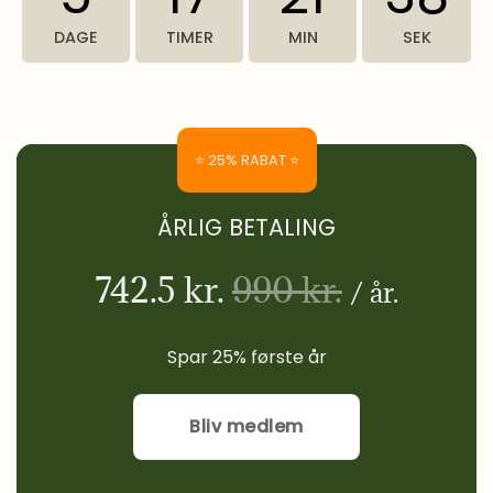
DAGE
TIMER
MIN
SEK
⭐ 25% RABAT ⭐
ÅRLIG BETALING
742.5 kr.
990 kr.
/ år.
Spar 25% første år
Bliv medlem