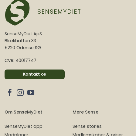
SENSEMYDIET
SenseMyDiet ApS
Blækhatten 33
5220 Odense SØ
CVR: 40017747
Kontakt os
Om SenseMyDiet
Mere Sense
SenseMyDiet app
Sense stories
Madplaner
Medlemskaber & priser