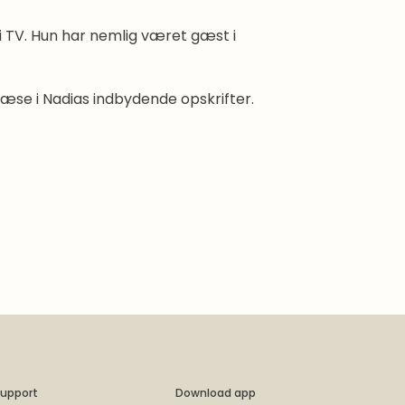
i TV. Hun har nemlig været gæst i
se i Nadias indbydende opskrifter.
upport
Download app