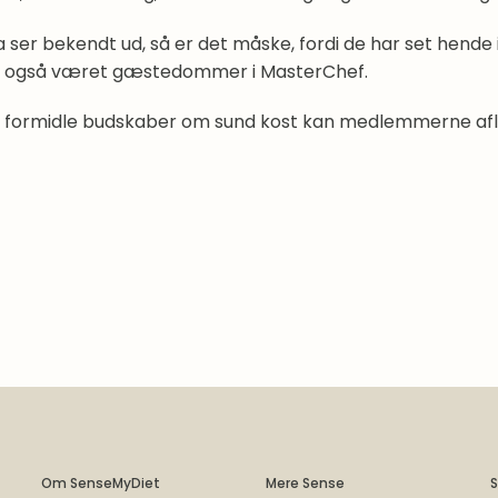
 ser bekendt ud, så er det måske, fordi de har set hende 
r også været gæstedommer i MasterChef.
g formidle budskaber om sund kost kan medlemmerne aflæ
Om SenseMyDiet
Mere Sense
S