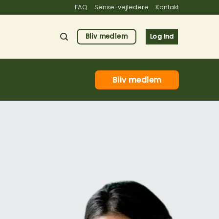
FAQ
Sense-vejledere
Kontakt
Bliv medlem
Log ind
Bliv medlem