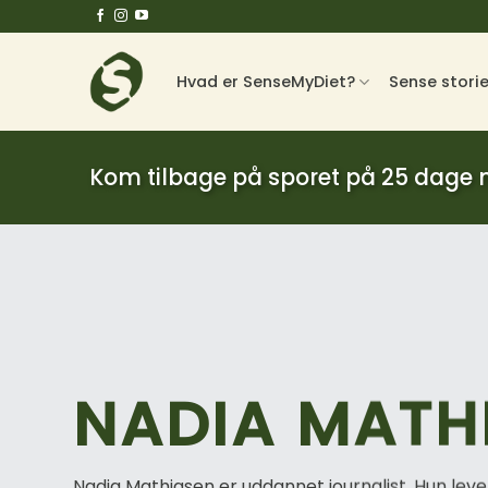
Fortsæt
til
indhold
Hvad er SenseMyDiet?
Sense stori
Kom tilbage på sporet på 25 dage
NADIA MATH
Nadia Mathiasen er uddannet journalist. Hun leve