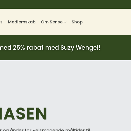
es
Medlemskab
Om Sense
Shop
 med 25% rabat med Suzy Wengel!
IASEN
r og ånder for velsmagende måltider til