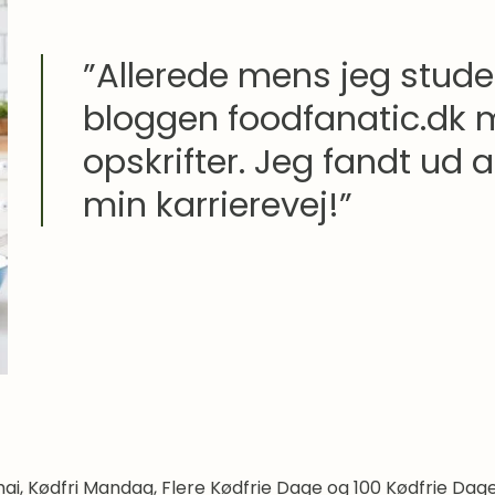
”Allerede mens jeg stude
bloggen foodfanatic.dk 
opskrifter. Jeg fandt ud a
min karrierevej!”
i, Kødfri Mandag, Flere Kødfrie Dage og 100 Kødfrie Dage