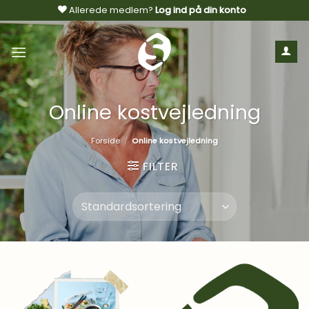
Fortsæt
Allerede medlem?
Log ind på din konto
til
indhold
Online kostvejledning
Forside
/
Online kostvejledning
FILTER