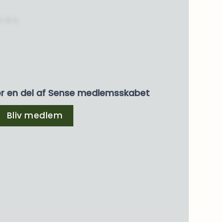
3-6 %
er en del af Sense medlemsskabet
Bliv medlem