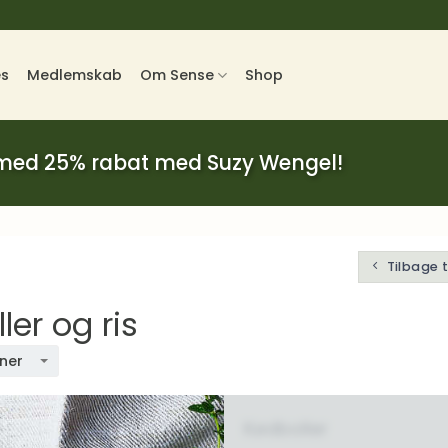
es
Medlemskab
Om Sense
Shop
 med 25% rabat med Suzy Wengel!
Tilbage 
er og ris
oner
Kødboller