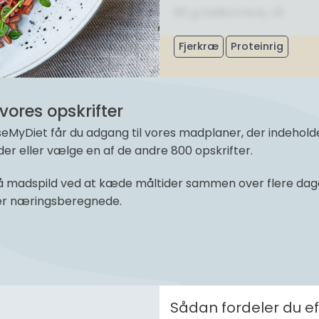
80 g fuldkornsris, rå
Fjerkræ
Proteinrig
vores opskrifter
yDiet får du adgang til vores madplaner, der indeholder 
r eller vælge en af de andre 800 opskrifter.
 madspild ved at kæde måltider sammen over flere dage 
 er næringsberegnede.
Sådan fordeler du 