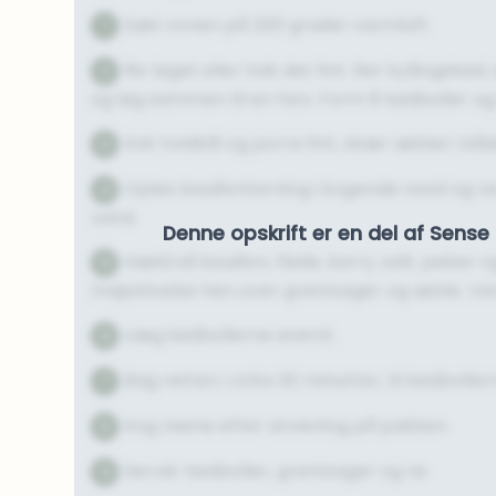
Sæt ovnen på 200 grader varmluft.
1
Riv løget eller hak det fint. Rør kyllingekø
2
og løg sammen til en fars. Form 8 kødboller og 
Snit hvidkål og porre fint, skær æblet i båd
3
Opløs bouillonterning i kogende vand og rør 
4
vand.
Denne opskrift er en del af Sen
Hæld så bouillon, fløde, karry, salt, peber
5
majsstivelse hen over grøntsager og æble. Ve
Læg kødbollerne øverst.
6
Bag retten i cirka 30 minutter, til kødbol
7
Kog risene efter anvisning på pakken.
8
Servér kødboller, grøntsager og ris.
9