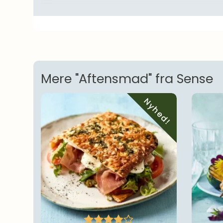
Mere "Aftensmad" fra Sense
Nyhed!




