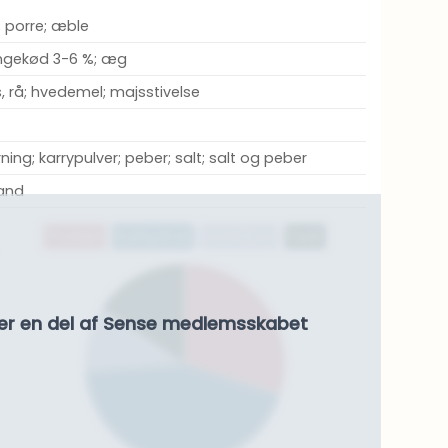
g; porre; æble
lingekød 3-6 %; æg
s, rå; hvedemel; majsstivelse
rning; karrypulver; peber; salt; salt og peber
and
Protein
Kulhydrat
Kostfibre
Fedt
er en del af Sense medlemsskabet