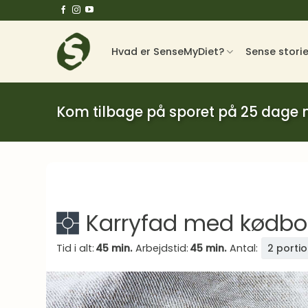
Fortsæt
til
indhold
Hvad er SenseMyDiet?
Sense stori
Kom tilbage på sporet på 25 dage
Karryfad med kødboll
Tid i alt:
45 min.
Arbejdstid:
45 min.
Antal:
2 porti