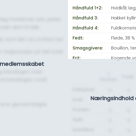
Håndfuld 1+2:
Hvidkål; lø
Håndfuld 3:
Hakket kyl
d, æg, hvedemel, salt, peber
sæt dem til side.
Håndfuld 4:
Fuldkornsri
Fedt:
Fløde, 38 %
e. Kom det i et ovnfast fad.
Smagsgivere:
Bouillon, te
majsstivelse ud i lidt koldt
Frit:
Kogende v
se medlemsskabet
 og blandingen med
1
Total
nd blandingen rundt.
Portion
Kulhydrat:
- g.
- g.
Næringsindhold 
Kcal:
-
-
lerne er gennembagte.
Protein:
- g.
- g.
Fedt:
- g.
- g.
Kostfibre:
- g.
- g.