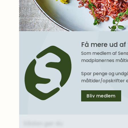
Få mere ud af 
Som medlem af SenseM
madplanernes måltide
Spar penge og undgå
måltider/opskrifter
Bliv medlem
Sådan gør du