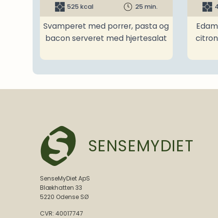
525 kcal
25 min.
4
Svamperet med porrer, pasta og
Edam
bacon serveret med hjertesalat
citro
SENSEMYDIET
SenseMyDiet ApS
Blækhatten 33
5220 Odense SØ
CVR: 40017747