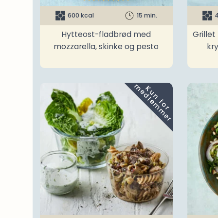
600 kcal
15 min.
4
Hytteost-fladbrød med
Grille
mozzarella, skinke og pesto
kr
m
K
u
n
f
o
r
e
d
l
e
m
m
e
r