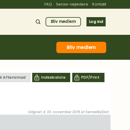
FAQ
Sense-vejledere
Kontakt
Bliv medlem
Log ind
Bliv medlem
til Aftensmad
Indkøbsliste
PDF/Print
Udgivet d. 23. november 2019 af
SenseMyDiet