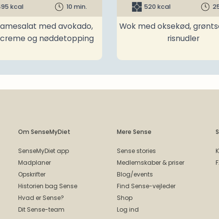
95 kcal
10 min.
520 kcal
2
amesalat med avokado,
Wok med oksekød, grønts
ncreme og nøddetopping
risnudler
Om SenseMyDiet
Mere Sense
S
SenseMyDiet app
Sense stories
K
Madplaner
Medlemskaber & priser
Opskrifter
Blog/events
Historien bag Sense
Find Sense-vejleder
Hvad er Sense?
Shop
Dit Sense-team
Log ind