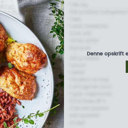
1 lille løg
300 g hakket kyllingekød 
1 æg
1 spsk. hvedemel
½ tsk. salt
1 knsp. peber
Karryret
Denne opskrift 
300 g hvidkål
1 porre
1 æble
1 bouillon, terning
2 dl kogende vand
1 spsk. majsstivelse
1/3 dl fløde, 38 %
3 tsk. karrypulver
salt og peber
Andet