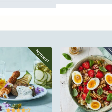
Nyhed!




