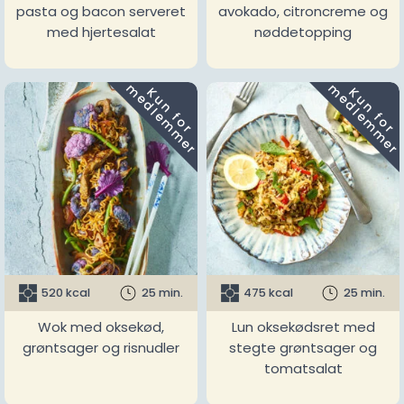
pasta og bacon serveret
avokado, citroncreme og
med hjertesalat
nøddetopping
m
m
K
u
n
f
o
r
e
d
l
e
m
m
e
r
K
u
n
f
o
r
e
d
l
e
m
m
e
r
520 kcal
25 min.
475 kcal
25 min.
Wok med oksekød,
Lun oksekødsret med
grøntsager og risnudler
stegte grøntsager og
tomatsalat