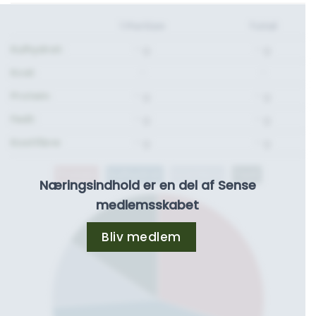
1 Portion
Total
Kulhydrat:
- g.
- g.
Kcal:
-
-
Protein:
- g.
- g.
Fedt:
- g.
- g.
Kostfibre:
- g.
- g.
Protein
Kulhydrat
Kostfibre
Fedt
Næringsindhold er en del af Sense
medlemsskabet
Bliv medlem