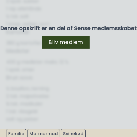
2 spsk. sukker
1 nip allehånde
½ tsk. salt
1 knsp. peber, sort
Denne opskrift er en del af Sense medlemsskabet
Kartofler
Bliv medlem
380 g kartofler
Medister
400 g medister maks. 12 %
1 spsk. smør
Brun sovs
½ bouillon, terning
2 tsk. majsstivelse
¼ tsk. madkulør
1 tsk. ribsgelé
salt og peber
Familie
Mormormad
Svinekød