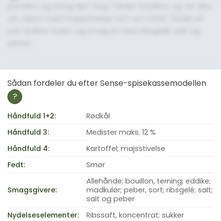
panden, og bring det i kog. Tilsæt bouillon, og rør den
ud. Jævn med majsstivelse rørt ud i vand. Tilsæt et
par dråber kulør, og smag til med ribsgelé, salt og
peber.
Sådan fordeler du efter Sense-spisekassemodellen
?
Håndfuld 1+2:
Rødkål
Håndfuld 3:
Medister maks. 12 %
Håndfuld 4:
Kartoffel; majsstivelse
Fedt:
Smør
Allehånde; bouillon, terning; eddike;
Smagsgivere:
madkulør; peber, sort; ribsgelé; salt;
salt og peber
Nydelseselementer:
Ribssaft, koncentrat; sukker