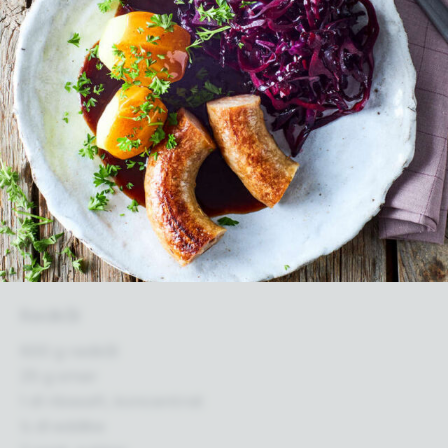
Rødkål
600 g rødkål
25 g smør
1 dl ribssaft, koncentrat
½ dl eddike