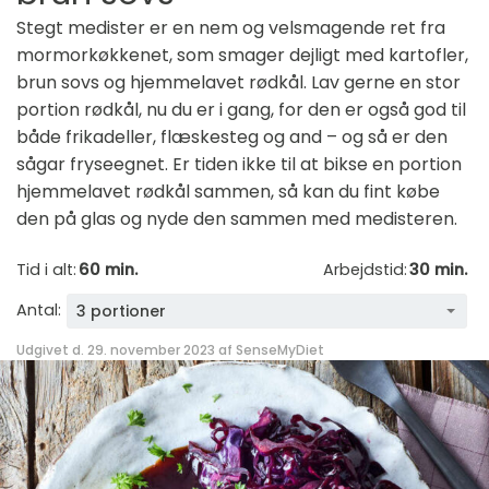
Stegt medister er en nem og velsmagende ret fra
mormorkøkkenet, som smager dejligt med kartofler,
brun sovs og hjemmelavet rødkål. Lav gerne en stor
portion rødkål, nu du er i gang, for den er også god til
både frikadeller, flæskesteg og and – og så er den
sågar fryseegnet. Er tiden ikke til at bikse en portion
hjemmelavet rødkål sammen, så kan du fint købe
den på glas og nyde den sammen med medisteren.
Tid i alt:
60 min.
Arbejdstid:
30 min.
Antal:
3 portioner
Udgivet d. 29. november 2023 af
SenseMyDiet