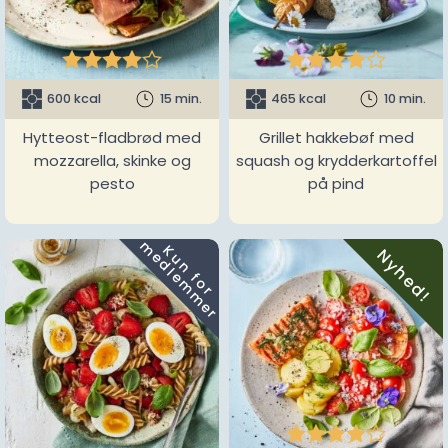










600 kcal
15 min.
465 kcal
10 min.
Hytteost-fladbrød med
Grillet hakkebøf med
mozzarella, skinke og
squash og krydderkartoffel
pesto
på pind
m
K
u
n
f
o
r
e
d
l
e
m
m
e
r
Nyhed!




