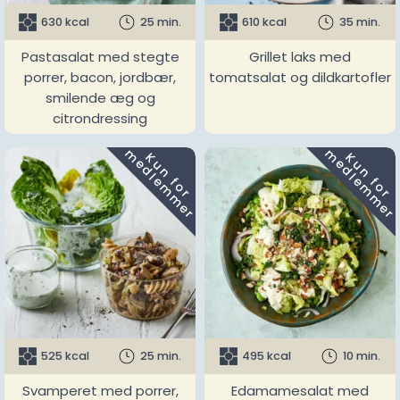
630 kcal
25 min.
610 kcal
35 min.
Pastasalat med stegte
Grillet laks med
porrer, bacon, jordbær,
tomatsalat og dildkartofler
smilende æg og
citrondressing
m
m
K
u
n
f
o
r
e
d
l
e
m
m
e
r
K
u
n
f
o
r
e
d
l
e
m
m
e
r
525 kcal
25 min.
495 kcal
10 min.
Svamperet med porrer,
Edamamesalat med