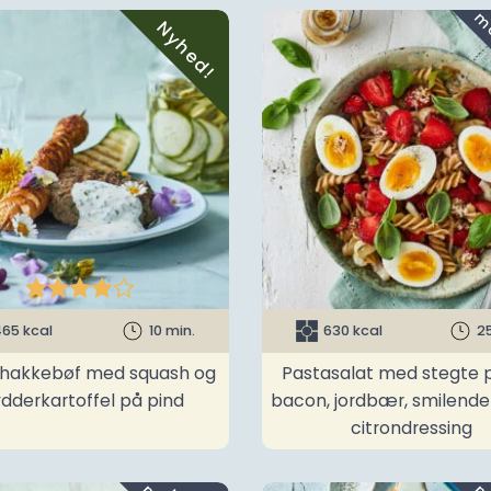
Nyhed!





65 kcal
10 min.
630 kcal
2
t hakkebøf med squash og
Pastasalat med stegte p
ydderkartoffel på pind
bacon, jordbær, smilend
citrondressing