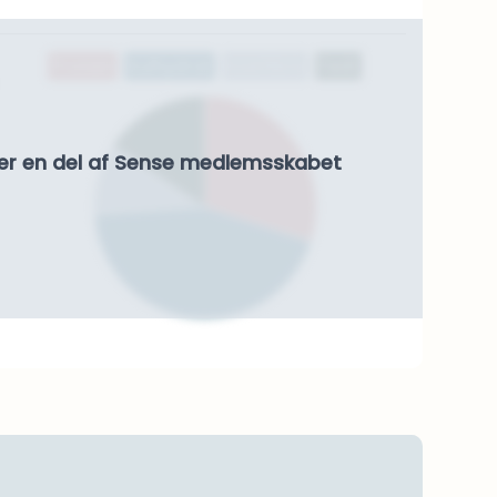
Protein
Kulhydrat
Kostfibre
Fedt
er en del af Sense medlemsskabet