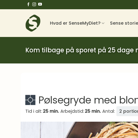
Fortsæt
til
indhold
Hvad er SenseMyDiet?
Sense stori
Kom tilbage på sporet på 25 dage
Pølsegryde med blo
Tid i alt:
25 min.
Arbejdstid:
25 min.
Antal:
2 portio