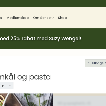
es
Medlemskab
Om Sense
Shop
 med 25% rabat med Suzy Wengel!
Tilbage 
mkål og pasta
ner
80 g spaghetti, rå