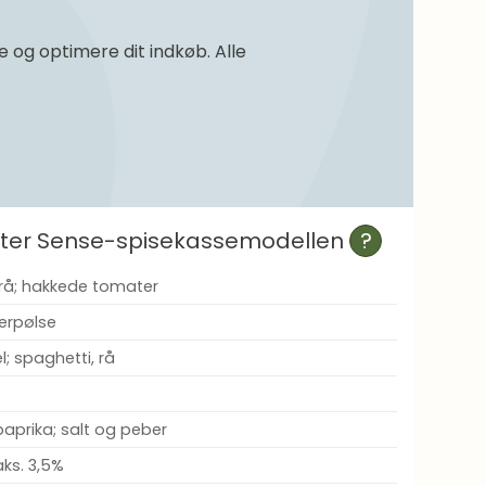
og optimere dit indkøb. Alle
efter Sense-spisekassemodellen
?
 rå; hakkede tomater
terpølse
; spaghetti, rå
paprika; salt og peber
ks. 3,5%