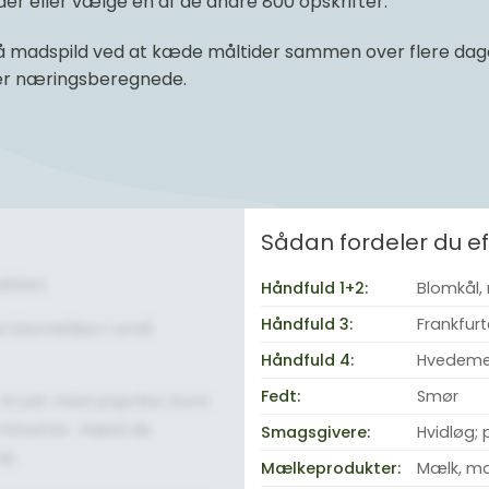
r eller vælge en af de andre 800 opskrifter.
 madspild ved at kæde måltider sammen over flere dage 
 er næringsberegnede.
Sådan fordeler du 
akken.
Håndfuld 1+2:
Blomkål,
Håndfuld 3:
Frankfur
el blomkålen i små
Håndfuld 4:
Hvedemel
Fedt:
Smør
. Krydr med paprika. Kom
 minutter. Hæld de
Smagsgivere:
Hvidløg; 
p.
Mælkeprodukter:
Mælk, ma