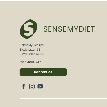
SENSEMYDIET
SenseMyDiet ApS
Blækhatten 33
5220 Odense SØ
CVR: 40017747
Kontakt os