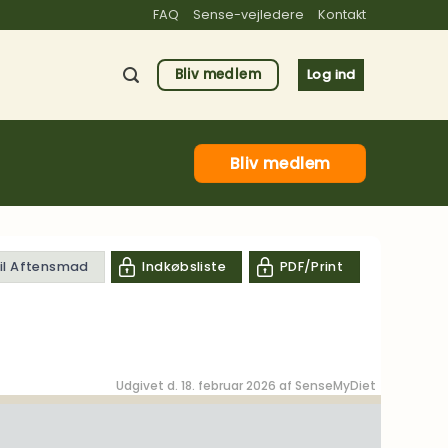
FAQ
Sense-vejledere
Kontakt
Bliv medlem
Log ind
Bliv medlem
til Aftensmad
Indkøbsliste
PDF/Print
Udgivet d. 18. februar 2026 af
SenseMyDiet