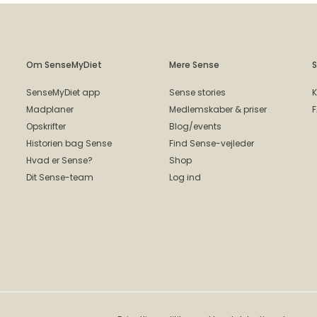
Om SenseMyDiet
Mere Sense
S
SenseMyDiet app
Sense stories
K
Madplaner
Medlemskaber & priser
Opskrifter
Blog/events
Historien bag Sense
Find Sense-vejleder
Hvad er Sense?
Shop
Dit Sense-team
Log ind