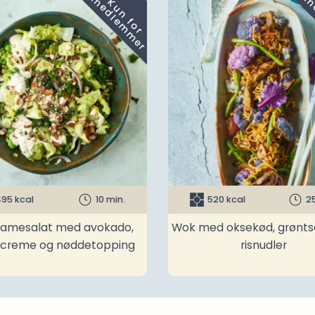
m
K
u
n
f
o
r
e
d
l
e
m
m
e
r
95 kcal
10 min.
520 kcal
2
amesalat med avokado,
Wok med oksekød, grønts
ncreme og nøddetopping
risnudler