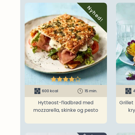
Nyhed!





600 kcal
15 min.
4
Hytteost-fladbrød med
Grille
mozzarella, skinke og pesto
kr