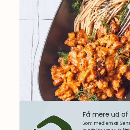
Få mere ud af 
Som medlem af SenseM