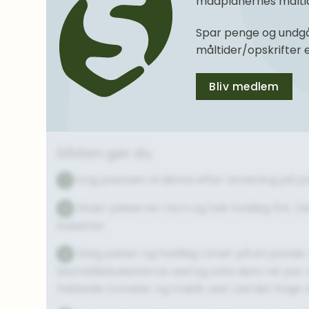
madplanernes måltide
Spar penge og undgå
måltider/opskrifter
Bliv medlem
Sådan gør du
Kog pastaen al dente efter anvisning på p
1
Skær pølserne i tern og hak hvidløg fint. D
2
buketter.
Steg pølser og hvidløg i smør på en pande
3
blomkålsbuketterne ved og svits dem i et par
hakkede tomater og mælk ved. Lad det koge o