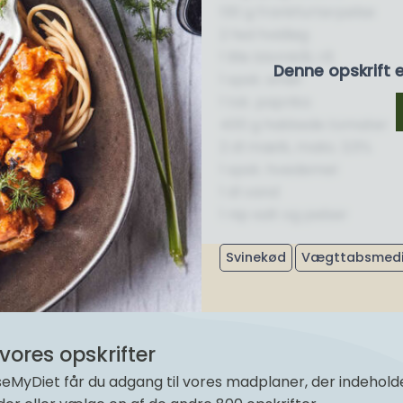
130 g frankfurterpølse
2 fed hvidløg
1 lille blomkål, rå
Denne opskrift 
1 spsk. smør
1 tsk. paprika
400 g hakkede tomater
2 dl mælk, maks. 3,5%
1 spsk. hvedemel
1 dl vand
1 nip salt og peber
Svinekød
Vægttabsmedi
vores opskrifter
yDiet får du adgang til vores madplaner, der indeholder 