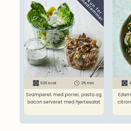
m
K
u
n
f
o
r
e
d
l
e
m
m
e
r
525 kcal
25 min.
4
Svamperet med porrer, pasta og
Edam
bacon serveret med hjertesalat
citro