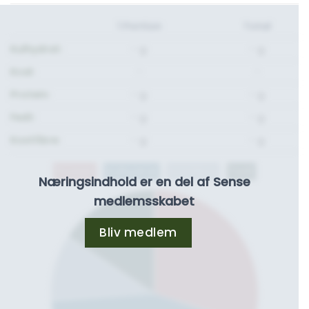
1 Portion
Total
Kulhydrat:
- g.
- g.
Kcal:
-
-
Protein:
- g.
- g.
Fedt:
- g.
- g.
Kostfibre:
- g.
- g.
Protein
Kulhydrat
Kostfibre
Fedt
Næringsindhold er en del af Sense
medlemsskabet
Bliv medlem