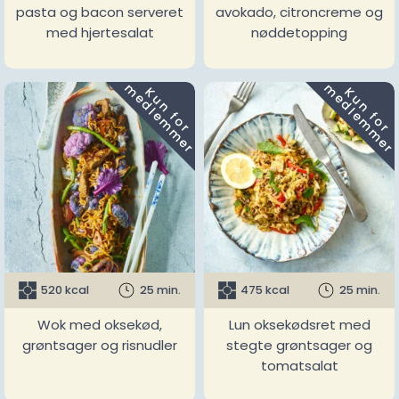
pasta og bacon serveret
avokado, citroncreme og
med hjertesalat
nøddetopping
m
m
K
u
n
f
o
r
e
d
l
e
m
m
e
r
K
u
n
f
o
r
e
d
l
e
m
m
e
r
520 kcal
25 min.
475 kcal
25 min.
Wok med oksekød,
Lun oksekødsret med
grøntsager og risnudler
stegte grøntsager og
tomatsalat