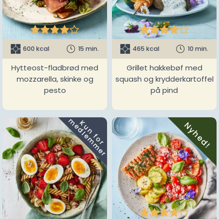










600 kcal
15 min.
465 kcal
10 min.
Hytteost-fladbrød med
Grillet hakkebøf med
mozzarella, skinke og
squash og krydderkartoffel
pesto
på pind
m
K
u
n
f
o
r
e
d
l
e
m
m
e
r
Nyhed!




