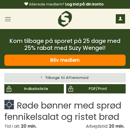
Fortsæt
Allerede medlem?
Log ind på din konto
til
indhold
Kom tilbage på sporet på 25 dage med
25% rabat med Suzy Wengel!
Bliv medlem
Tilbage til Aftensmad
Indkøbsliste
PDF/Print
Røde bønner med sprød
fennikelsalat og ristet brød
Tid i alt:
20 min.
Arbejdstid:
20 min.