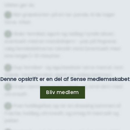
Sådan gør du
Rist græskarker på en tør pande, til de tager
1
farve. Afkøl.
Skær fennikel, agurk og rødløg i tynde skiver,
2
eventuelt med et mandolinjern - pas på fingrene.
Læg fennikelskiverne i iskoldt vand (eventuelt med
isterninger) i 10 minutter.
Dup fennikel- og agurkeskiver tørre med et rent
3
klæde. Vend fennikel, agurk og rødløg sammen.
Denne opskrift er en del af Sense medlemsskabet
Dræn bønnerne fri for væde, og vend dem med
4
Bliv medlem
citronsaft.
Pres hvidløgsfed, og rør en dressing sammen af
5
fraiche, hvidløg, citronsaft, og smag til med salt og
peber.