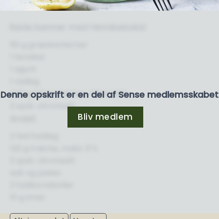
Røde bønner med fennikelsalat
50 g græskarkerner
1 fennikel
1 agurk
1 rødløg
240 g kidneybønner, tilberedte
Denne opskrift er en del af Sense medlemsskabet
2 spsk. citronsaft
Bliv medlem
Andet.
2 fed hvidløg
120 g fraiche, maks. 9 %
2 spsk. citronsaft
salt og peber
2 fuldkornsboller
10 g smør