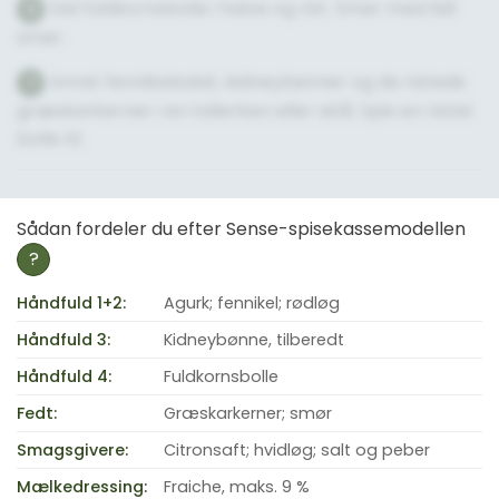
Del fuldkornsbolle i halve og rist. Smør med lidt
6
smør.
Anret fennikelsalat, kidneybønner og de ristede
7
græskarkerner i en tallerken eller skål. Spis en ristet
bolle til.
Sådan fordeler du efter Sense-spisekassemodellen
?
Håndfuld 1+2:
Agurk; fennikel; rødløg
Håndfuld 3:
Kidneybønne, tilberedt
Håndfuld 4:
Fuldkornsbolle
Fedt:
Græskarkerner; smør
Smagsgivere:
Citronsaft; hvidløg; salt og peber
Mælkedressing:
Fraiche, maks. 9 %