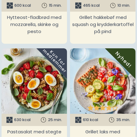
600 kcal
15 min.
465 kcal
10 min.
Hytteost-fladbrød med
Grillet hakkebøf med
mozzarella, skinke og
squash og krydderkartoffel
pesto
på pind
m
K
u
n
f
o
r
e
d
l
e
m
m
e
r
Nyhed!





630 kcal
25 min.
610 kcal
35 min.
Pastasalat med stegte
Grillet laks med