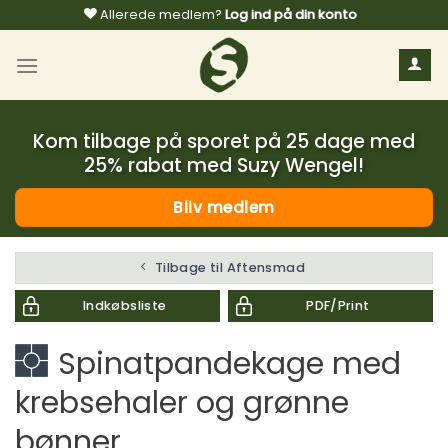
Fortsæt
Allerede medlem?
Log ind på din konto
til
indhold
Kom tilbage på sporet på 25 dage med
25% rabat med Suzy Wengel!
Bliv medlem
Tilbage til Aftensmad
Indkøbsliste
PDF/Print
Spinatpandekage med
krebsehaler og grønne
bønner