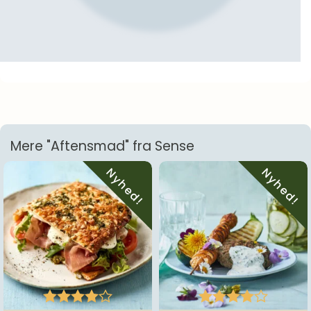
Mere "Aftensmad" fra Sense
Nyhed!
Nyhed!









