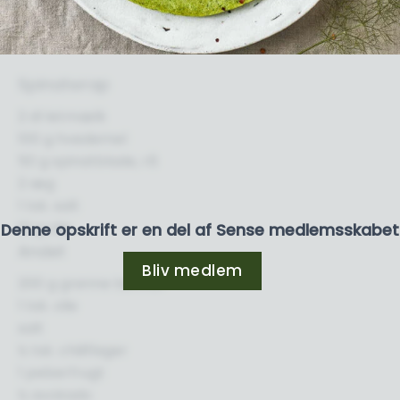
Spinatwrap
2 dl letmælk
100 g hvedemel
50 g spinatblade, rå
2 æg
1 tsk. salt
10 g olie
Denne opskrift er en del af Sense medlemsskabet
Andet
Bliv medlem
200 g grønne bønner
1 tsk. olie
salt
½ tsk. chiliflager
1 peberfrugt
½ avokado