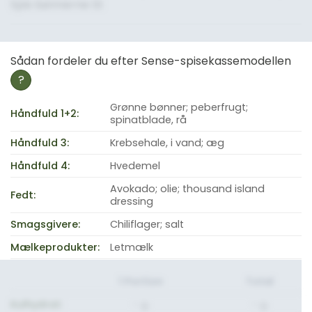
Spis bønnerne til.
Sådan fordeler du efter Sense-spisekassemodellen
?
Grønne bønner; peberfrugt;
Håndfuld 1+2:
spinatblade, rå
Håndfuld 3:
Krebsehale, i vand; æg
Håndfuld 4:
Hvedemel
Avokado; olie; thousand island
Fedt:
dressing
Smagsgivere:
Chiliflager; salt
Mælkeprodukter:
Letmælk
1 Portion
Total
Kulhydrat:
- g.
- g.