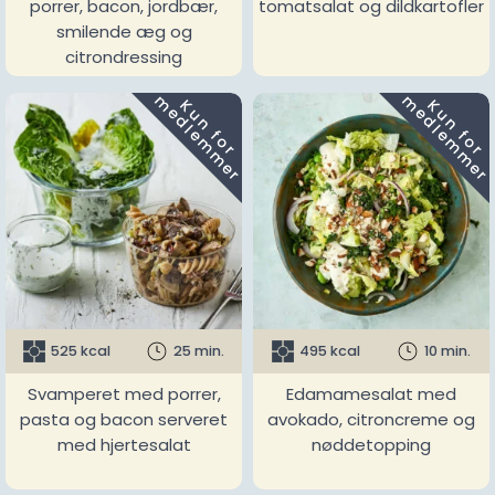
porrer, bacon, jordbær,
tomatsalat og dildkartofler
smilende æg og
citrondressing
m
m
K
u
n
f
o
r
e
d
l
e
m
m
e
r
K
u
n
f
o
r
e
d
l
e
m
m
e
r
525 kcal
25 min.
495 kcal
10 min.
Svamperet med porrer,
Edamamesalat med
pasta og bacon serveret
avokado, citroncreme og
med hjertesalat
nøddetopping