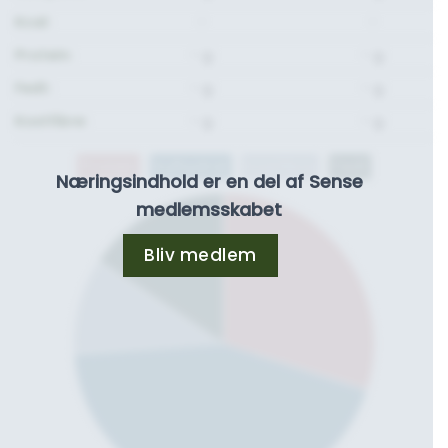
Kcal:
-
-
Protein:
- g.
- g.
Fedt:
- g.
- g.
Kostfibre:
- g.
- g.
Protein
Kulhydrat
Kostfibre
Fedt
Næringsindhold er en del af Sense
medlemsskabet
Bliv medlem