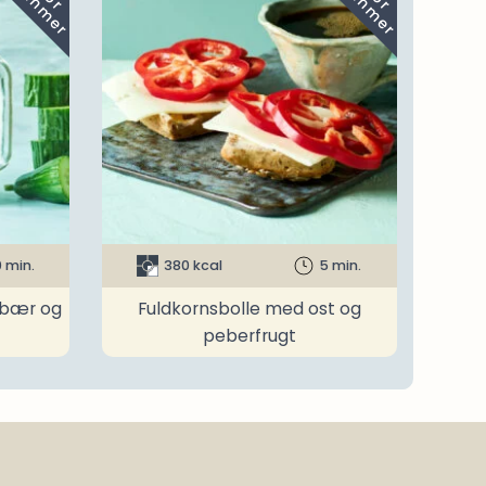
0 min.
380 kcal
5 min.
dbær og
Fuldkornsbolle med ost og
peberfrugt