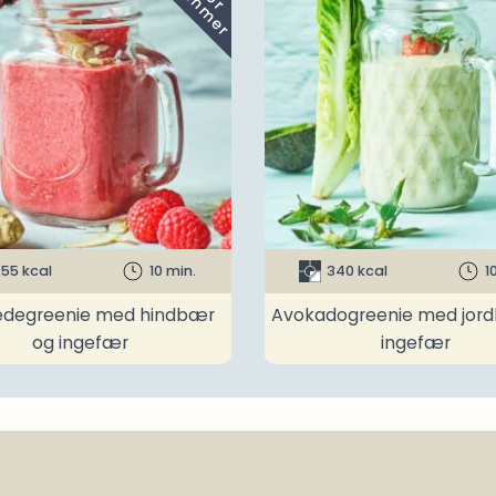
55 kcal
10 min.
340 kcal
1
degreenie med hindbær
Avokadogreenie med jor
og ingefær
ingefær