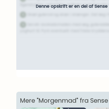
figenstykker, valnødder, gojibær og kakaonibs
Denne opskrift er en del af Sen
Skæl gulerod og skær i stænger. Del æg i 
5
Servér avokadomaden med æg, gulerødder
6
yoghurt til. Pynt eventuelt med friske krydderu
Mere "Morgenmad" fra Sense