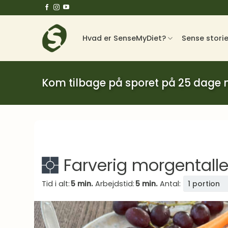
Fortsæt
til
indhold
Hvad er SenseMyDiet?
Sense stori
Kom tilbage på sporet på 25 dage
Farverig morgental
Tid i alt:
5 min.
Arbejdstid:
5 min.
Antal:
1 portion