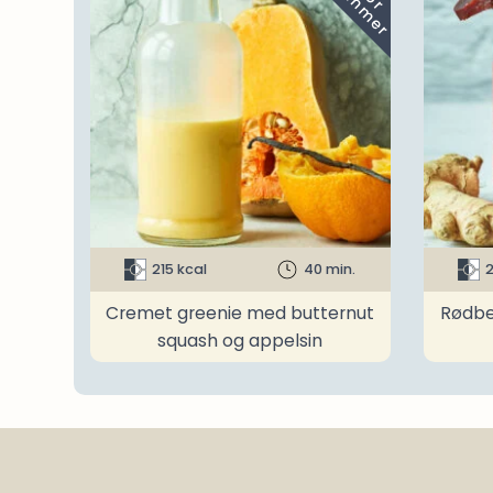
215 kcal
40 min.
2
Cremet greenie med butternut
Rødbe
squash og appelsin