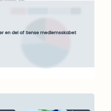
Protein
Kulhydrat
Kostfibre
Fedt
er en del af Sense medlemsskabet