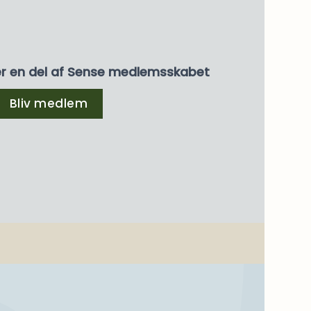
er en del af Sense medlemsskabet
ller derover
Bliv medlem