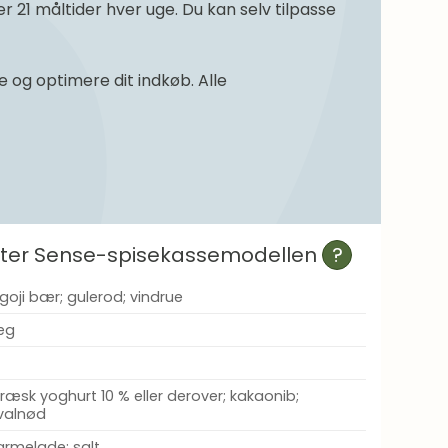
21 måltider hver uge. Du kan selv tilpasse
og optimere dit indkøb. Alle
efter Sense-spisekassemodellen
?
; goji bær; gulerod; vindrue
æg
æsk yoghurt 10 % eller derover; kakaonib;
valnød
rmelade; salt