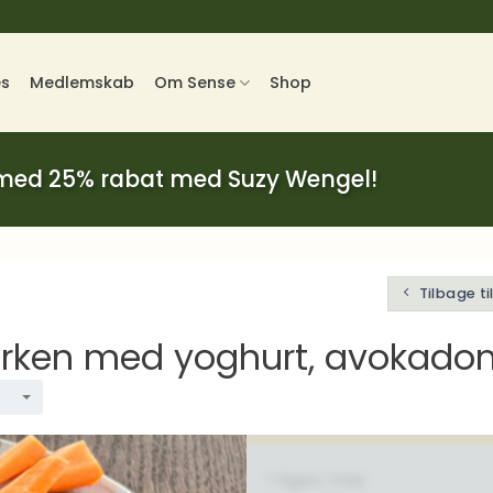
es
Medlemskab
Om Sense
Shop
 med 25% rabat med Suzy Wengel!
Tilbage t
lerken med yoghurt, avokad
1 figen, frisk