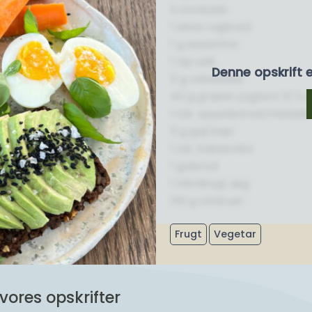
½ avokado
1 skive rugbrød
1 g sesamfrø
1 nip salt
Denne opskrift 
5 g valnødder
40 g græsk yoghurt 10 % e
1 tsk. appelsinmarmelade
5 g goji bær
1 tsk. kakaonibs
1 gulerod
1 hårdkogt æg
130 g vindruer
Frugt
Vegetar
vores opskrifter