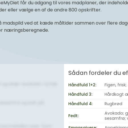
yDiet får du adgang til vores madplaner, der indeholder 
r eller vælge en af de andre 800 opskrifter.
 madspild ved at kæde måltider sammen over flere dage 
 er næringsberegnede.
Sådan fordeler du 
al og skær avokado i tynde
Håndfuld 1+2:
Figen, frisk
Håndfuld 3:
Hårdkogt 
esamfrø og salt på.
Håndfuld 4:
Rugbrød
Avokado; gr
Fedt:
sesamfrø; 
el marmeladen over. Kom
Smagsgivere:
Appelsinma