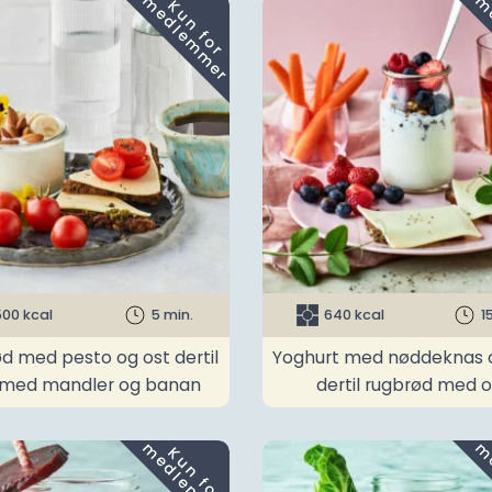
m
K
u
n
f
o
r
e
d
l
e
m
m
e
r
500 kcal
5 min.
640 kcal
1
d med pesto og ost dertil
Yoghurt med nøddeknas
 med mandler og banan
dertil rugbrød med o
m
K
u
n
f
o
r
e
d
l
e
m
m
e
r