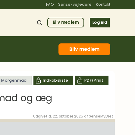
FAQ
Sense-vejledere
Kontakt
Bliv medlem
Log ind
Bliv medlem
il Morgenmad
Indkøbsliste
PDF/Print
omad og æg
Udgivet d. 22. oktober 2025 af
SenseMyDiet