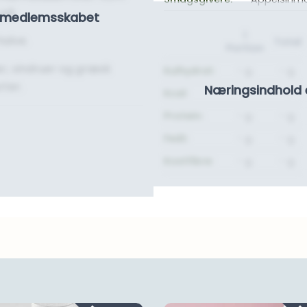
 på.
se medlemsskabet
1
halve.
Total
Portion
, vindruer og græsk
Kulhydrat:
- g.
- g.
rter.
Næringsindhold 
Kcal:
-
-
Protein:
- g.
- g.
Fedt:
- g.
- g.
Kostfibre:
- g.
- g.