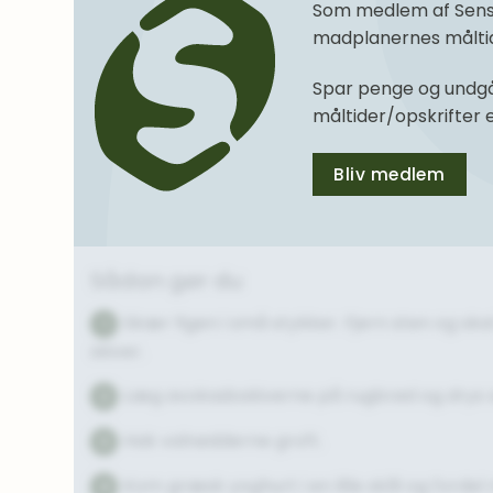
Som medlem af SenseM
madplanernes måltide
Spar penge og undgå
måltider/opskrifter
Bliv medlem
Sådan gør du
Skær figen i små stykker. Fjern sten og sk
1
skiver.
Læg avokadoskiverne på rugbrød og drys s
2
Hak valnødderne groft.
3
Kom græsk yoghurt i en lille skål og ford
4