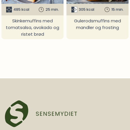
485 kcal
25 min.
305 kcal
15 min.
Skinkemuffins med
Gulerodsmuffins med
tomatsalsa, avokado og
mandler og frosting
ristet brød
SENSEMYDIET