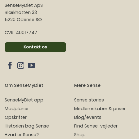
SenseMyDiet ApS
Blækhatten 33
5220 Odense SØ
CVR: 40017747
Kontakt os
Om SenseMyDiet
Mere Sense
SenseMyDiet app
Sense stories
Madplaner
Medlemskaber & priser
Opskrifter
Blog/events
Historien bag Sense
Find Sense-vejleder
Hvad er Sense?
Shop