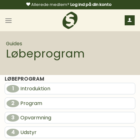
Fortsæt
Allerede medlem?
Log ind på din konto
til
indhold
Guides
Løbeprogram
LØBEPROGRAM
1
Introduktion
2
Program
3
Opvarmning
4
Udstyr