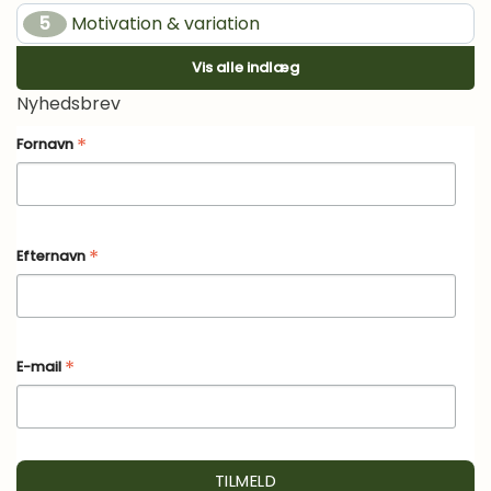
5
Motivation & variation
Vis alle indlæg
6
Udstrækning
Nyhedsbrev
7
Nu er du i mål!
*
Fornavn
*
Efternavn
*
E-mail