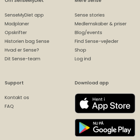
Om SenseMyDiet
Mere Sense
SenseMyDiet app
Sense stories
Madplaner
Medlemskaber & priser
Opskrifter
Blog/events
Historien bag Sense
Find Sense-vejleder
Hvad er Sense?
Shop
Dit Sense-team
Log ind
Support
Download app
Kontakt os
FAQ