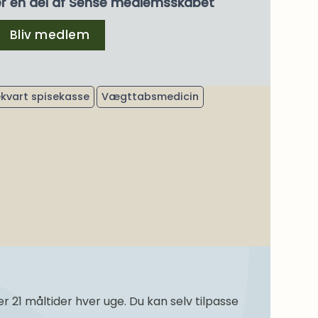
er en del af Sense medlemsskabet
Bliv medlem
ekvart spisekasse
Vægttabsmedicin
21 måltider hver uge. Du kan selv tilpasse