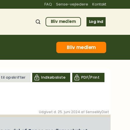
FAQ
Sense-vejledere
Kontakt
Bliv medlem
Log ind
Bliv medlem
til opskrifter
Indkøbsliste
PDF/Print
Udgivet d. 25. juni 2024 af
SenseMyDiet