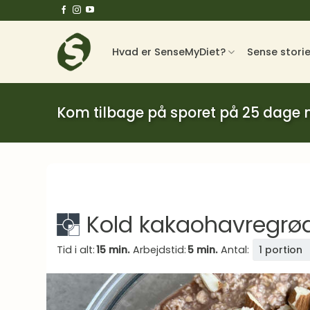
Fortsæt
til
indhold
Hvad er SenseMyDiet?
Sense stori
Kom tilbage på sporet på 25 dage
Kold kakaohavregr
Tid i alt:
15 min.
Arbejdstid:
5 min.
Antal:
1 portion