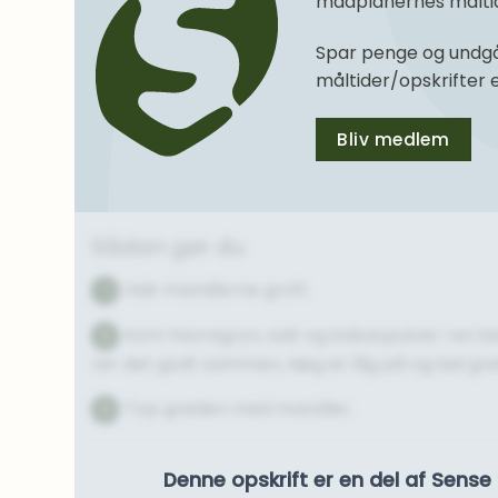
madplanernes måltide
Spar penge og undgå
måltider/opskrifter
Bliv medlem
Sådan gør du
Hak mandlerne groft.
1
Kom havregryn, salt og kakaopulver i en 
2
rør det godt sammen, læg et låg på og lad grød
Top grøden med mandler.
3
Denne opskrift er en del af Sen