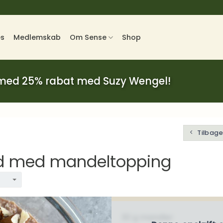
es
Medlemskab
Om Sense
Shop
 med 25% rabat med Suzy Wengel!
Tilbage 
ød med mandeltopping
30 g mandler