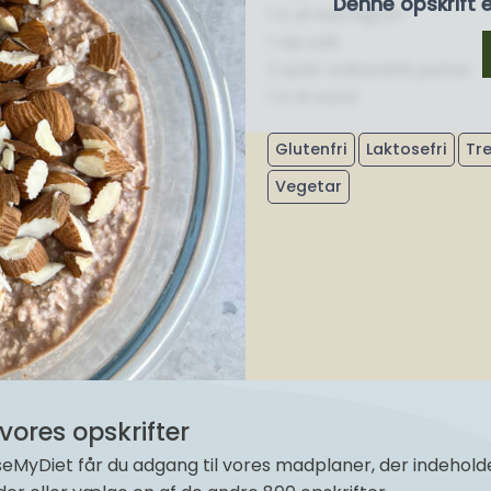
Denne opskrift 
1 ½ dl havregryn
1 nip salt
2 spsk. kakaodrik pulver
1 ½ dl vand
Glutenfri
Laktosefri
Tr
Vegetar
vores opskrifter
yDiet får du adgang til vores madplaner, der indeholder 