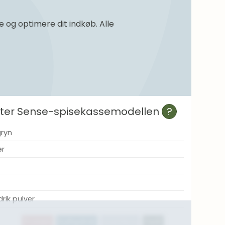
og optimere dit indkøb. Alle
efter Sense-spisekassemodellen
?
ryn
er
rik pulver
Protein
Kulhydrat
Kostfibre
Fedt