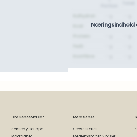
1
Total
Portion
Kulhydrat:
- g.
- g.
Næringsindhold 
Kcal:
-
-
Protein:
- g.
- g.
Fedt:
- g.
- g.
Kostfibre:
- g.
- g.
Om SenseMyDiet
Mere Sense
S
SenseMyDiet app
Sense stories
K
Madplaner
Medlemskaber & priser