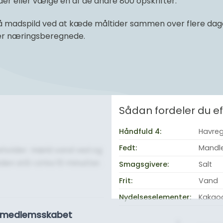
r eller vælge en af de andre 800 opskrifter.
 madspild ved at kæde måltider sammen over flere dage 
 er næringsberegnede.
Sådan fordeler du 
Håndfuld 4:
Havreg
Fedt:
Mandl
beholder. Hæld vand ved og
en stå i cirka 10 minutter.
Smagsgivere:
Salt
Frit:
Vand
Nydelseselementer:
Kakaod
se medlemsskabet