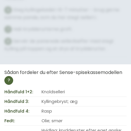
Steg kyllingekødet i 6-7 minutter - brug gerne
6
samme pande, som du har stegt selleri i.
Hak krydderurterne groft.
7
Servér de panerede selleribøffer med stegt
8
kylling på toppen og et drys af krydderurter.
Sådan fordeler du efter Sense-spisekassemodellen
?
Håndfuld 1+2:
Knoldselleri
Håndfuld 3:
Kyllingebryst; æg
Håndfuld 4:
Rasp
Fedt:
Olie; smør
Hvidløg; krydderurter efter eget ønske;