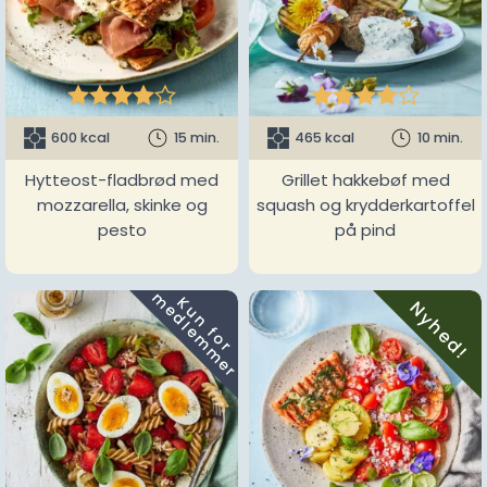










600 kcal
15 min.
465 kcal
10 min.
Hytteost-fladbrød med
Grillet hakkebøf med
mozzarella, skinke og
squash og krydderkartoffel
pesto
på pind
m
K
u
n
f
o
r
e
d
l
e
m
m
e
r
Nyhed!