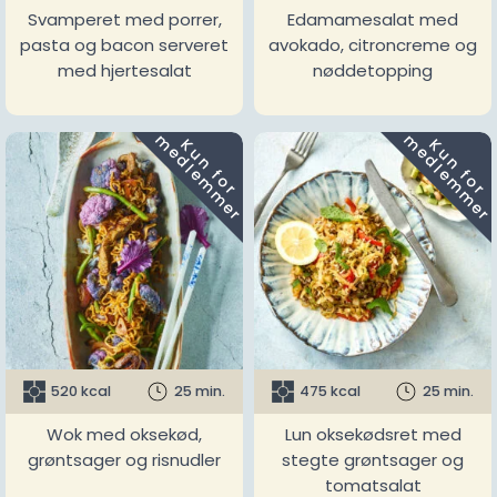
Svamperet med porrer,
Edamamesalat med
pasta og bacon serveret
avokado, citroncreme og
med hjertesalat
nøddetopping
m
m
K
u
n
f
o
r
e
d
l
e
m
m
e
r
K
u
n
f
o
r
e
d
l
e
m
m
e
r
520 kcal
25 min.
475 kcal
25 min.
Wok med oksekød,
Lun oksekødsret med
grøntsager og risnudler
stegte grøntsager og
tomatsalat