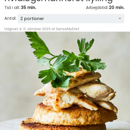
Tid i alt:
35 min.
Arbejdstid:
20 min.
Antal:
2 portioner
Udgivet d. 11. oktober 2023 af
SenseMyDiet