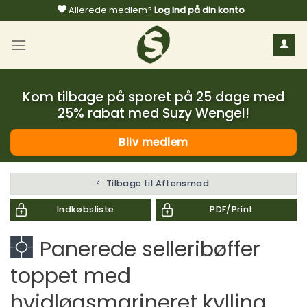
Fortsæt
Allerede medlem?
Log ind på din konto
til
indhold
Kom tilbage på sporet på 25 dage med
25% rabat med Suzy Wengel!
Bliv medlem
Tilbage til Aftensmad
Indkøbsliste
PDF/Print
Panerede selleribøffer
toppet med
hvidløgsmarineret kylling