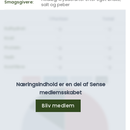
Smagsgivere:
salt og peber
1 Portion
Total
Kulhydrat:
- g.
- g.
Kcal:
-
-
Protein:
- g.
- g.
Fedt:
- g.
- g.
Kostfibre:
- g.
- g.
Protein
Kulhydrat
Kostfibre
Fedt
Næringsindhold er en del af Sense
medlemsskabet
Bliv medlem