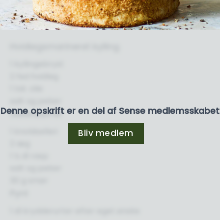
Hvidløgsmarineret kylling
1 kyllingebryst
2 fed hvidløg
1 tsk. olie
salt og peber
Denne opskrift er en del af Sense medlemsskabet
Selleribøffer
1 knoldselleri
Bliv medlem
2 æg
1 ½ dl rasp
salt og peber
30 g smør
Pynt
1 dl krydderurter efter eget ønske