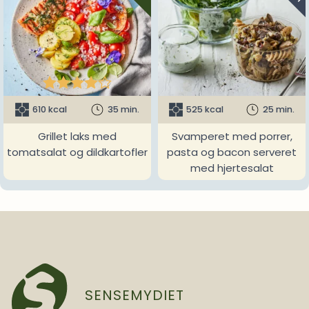





610 kcal
35 min.
525 kcal
25 min.
Grillet laks med
Svamperet med porrer,
tomatsalat og dildkartofler
pasta og bacon serveret
med hjertesalat
SENSEMYDIET