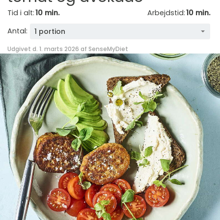
Tid i alt:
10 min.
Arbejdstid:
10 min.
Antal:
1 portion
Udgivet d. 1. marts 2026 af
SenseMyDiet