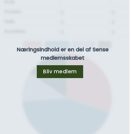
Kcal:
-
-
Protein:
- g.
- g.
Fedt:
- g.
- g.
Kostfibre:
- g.
- g.
Protein
Kulhydrat
Kostfibre
Fedt
Næringsindhold er en del af Sense
medlemsskabet
Bliv medlem