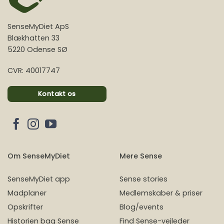
SenseMyDiet ApS
Blækhatten 33
5220 Odense SØ
CVR: 40017747
Kontakt os
Om SenseMyDiet
Mere Sense
SenseMyDiet app
Sense stories
Madplaner
Medlemskaber & priser
Opskrifter
Blog/events
Historien bag Sense
Find Sense-vejleder