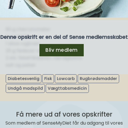
90 g cherrytomater
½ avokado
Denne opskrift er en del af Sense medlemsskabet
1 skive rugbrød
Bliv medlem
25 g flødeost naturel, maks. 17 %
2 stk. fiskefrikadeller, færdigkøbte
salt og peber
Diabetesvenlig
Fisk
Lowcarb
Rugbrødsmadder
Undgå madspild
Vægttabsmedicin
Få mere ud af vores opskrifter
Som medlem af SenseMyDiet får du adgang til vores