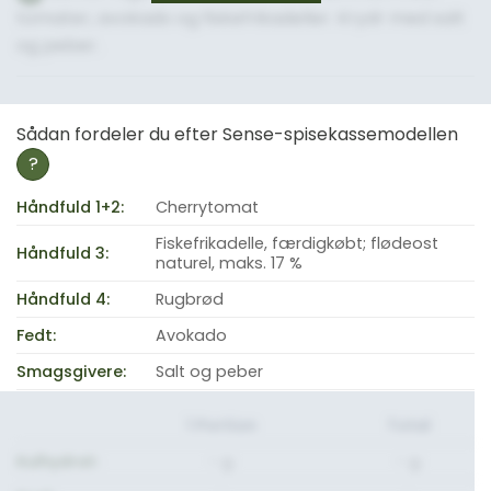
tomater, avokado og fiskefrikadeller. Krydr med salt
og peber.
Sådan fordeler du efter Sense-spisekassemodellen
?
Håndfuld 1+2:
Cherrytomat
Fiskefrikadelle, færdigkøbt; flødeost
Håndfuld 3:
naturel, maks. 17 %
Håndfuld 4:
Rugbrød
Fedt:
Avokado
Smagsgivere:
Salt og peber
1 Portion
Total
Kulhydrat:
- g.
- g.