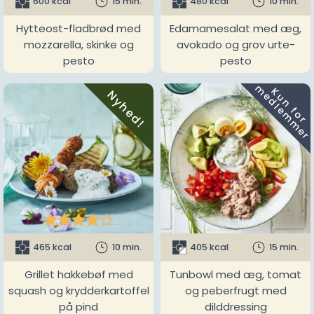
600 kcal
15 min.
480 kcal
10 min.
Hytteost-fladbrød med
Edamamesalat med æg,
mozzarella, skinke og
avokado og grov urte-
pesto
pesto
m
K
u
n
f
o
r
e
d
l
e
m
m
e
r
Nyhed!





465 kcal
10 min.
405 kcal
15 min.
Grillet hakkebøf med
Tunbowl med æg, tomat
squash og krydderkartoffel
og peberfrugt med
på pind
dilddressing