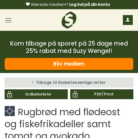
Fortsæt
Allerede medlem?
Log ind på din konto
til
indhold
Kom tilbage på sporet på 25 dage med
25% rabat med Suzy Wengel!
Bliv medlem
Tilbage til Diabetesvenlige retter
Indkøbsliste
PDF/Print
Rugbrød med flødeost
og fiskefrikadeller samt
tomat og avokado