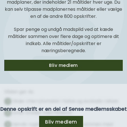
madplaner, der indeholder 21 måltider hver uge. Du
kan selv tilpasse madplanernes måltider eller vælge
en af de andre 800 opskrifter.
Spar penge og undgå madspild ved at kæde
måltider sammen over flere dage og optimere dit
indkøb. Alle måltider/opskrifter er
næringsberegnede.
Bliv medlem
Sådan gør du
Skær cherrytomater i halve og avokado i skiver.
1
Denne opskrift er en del af Sense medlemsskabet
Smør brødet med flødeost
2
Bliv medlem
Servér rugbrød med pikantost sammen med
3