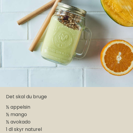
Det skal du bruge
½ appelsin
½ mango
½ avokado
1 dl skyr naturel