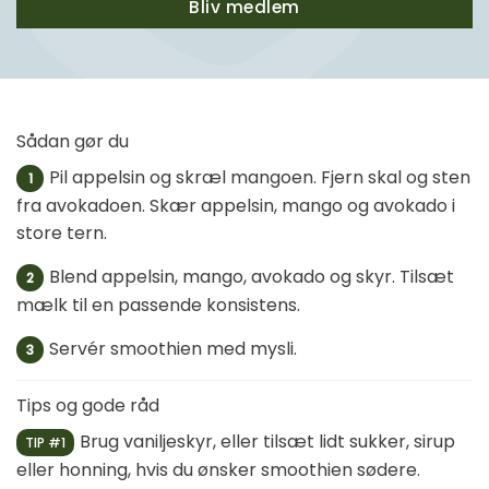
Bliv medlem
Sådan gør du
Pil appelsin og skræl mangoen. Fjern skal og sten
1
fra avokadoen. Skær appelsin, mango og avokado i
store tern.
Blend appelsin, mango, avokado og skyr. Tilsæt
2
mælk til en passende konsistens.
Servér smoothien med mysli.
3
Tips og gode råd
Brug vaniljeskyr, eller tilsæt lidt sukker, sirup
TIP #1
eller honning, hvis du ønsker smoothien sødere.