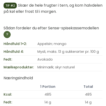
Skær de hele frugter i tern, og kom halvdelen
TIP #2
på køl eller frost til i morgen.
Sådan fordeler du efter Sense-spisekassemodellen
?
Håndfuld 1+2:
Appelsin; mango
Håndfuld 4:
Mysli, maks. 13 g sukkerarter pr. 100 g
Fedt:
Avokado
Mælkeprodukter:
Minimælk; skyr naturel
Næringsindhold
1 Portion
Total
Kcal:
485
485
Fedt:
14 g
14 g