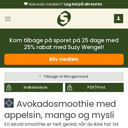
Fortsæt
Allerede medlem?
Log ind på din konto
til
indhold
Kom tilbage på sporet på 25 dage med
25% rabat med Suzy Wengel!
Bliv medlem
Tilbage til Morgenmad
Indkøbsliste
PDF/Print
Avokadosmoothie med
appelsin, mango og mysli
En iskold smoothie er helt genial, når du ikke har tid