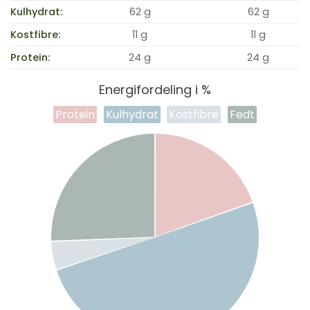
Kulhydrat:
62 g
62 g
Kostfibre:
11 g
11 g
Protein:
24 g
24 g
Energifordeling i %
Protein
Kulhydrat
Kostfibre
Fedt