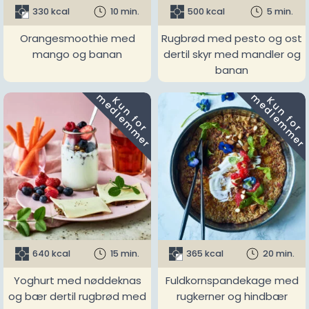
330 kcal
10 min.
500 kcal
5 min.
Orangesmoothie med
Rugbrød med pesto og ost
mango og banan
dertil skyr med mandler og
banan
m
m
K
u
n
f
o
r
e
d
l
e
m
m
e
r
K
u
n
f
o
r
e
d
l
e
m
m
e
r
640 kcal
15 min.
365 kcal
20 min.
Yoghurt med nøddeknas
Fuldkornspandekage med
og bær dertil rugbrød med
rugkerner og hindbær