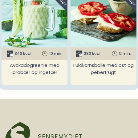
340 kcal
10 min.
380 kcal
5 min.
Avokadogreenie med
Fuldkornsbolle med ost og
jordbær og ingefær
peberfrugt
SENSEMYDIET