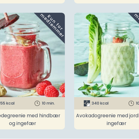
m
K
u
n
f
o
r
e
d
l
e
m
m
e
r
55 kcal
10 min.
340 kcal
1
degreenie med hindbær
Avokadogreenie med jor
og ingefær
ingefær