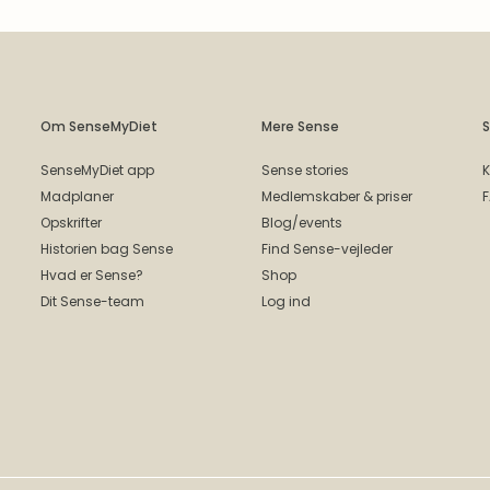
Om SenseMyDiet
Mere Sense
S
SenseMyDiet app
Sense stories
K
Madplaner
Medlemskaber & priser
Opskrifter
Blog/events
Historien bag Sense
Find Sense-vejleder
Hvad er Sense?
Shop
Dit Sense-team
Log ind