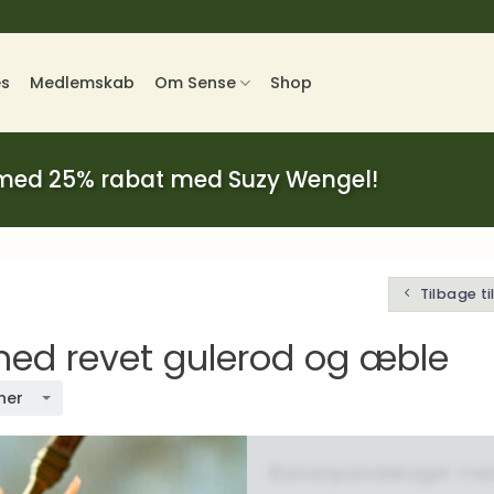
es
Medlemskab
Om Sense
Shop
 med 25% rabat med Suzy Wengel!
Tilbage t
d revet gulerod og æble
ner
Bananpandekager med