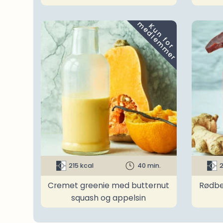
m
K
u
n
f
o
r
e
d
l
e
m
m
e
r
215 kcal
40 min.
2
Cremet greenie med butternut
Rødbe
squash og appelsin