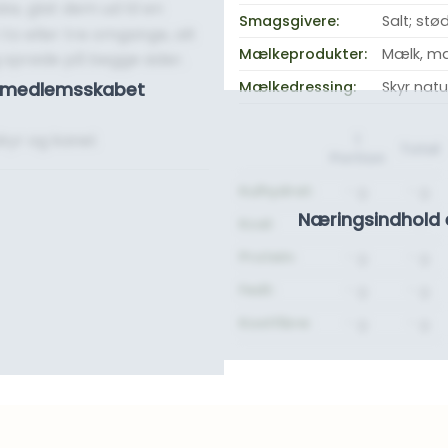
e, glat dem ud til en
Smagsgivere:
Salt; stø
to eller tre omgange, alt
Mælkeprodukter:
Mælk, ma
 sprøde på begge sider.
Mælkedressing:
Skyr natu
se medlemsskabet
yr og kanel.
1
Total
Portion
Kulhydrat:
- g.
- g.
Næringsindhold 
Kcal:
-
-
Protein:
- g.
- g.
Fedt:
- g.
- g.
Kostfibre:
- g.
- g.