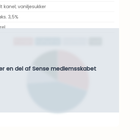
dt kanel; vaniljesukker
ks. 3,5%
rel
Protein
Kulhydrat
Kostfibre
Fedt
er en del af Sense medlemsskabet