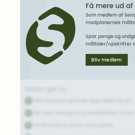
Få mere ud af 
Som medlem af SenseM
madplanernes måltide
Spar penge og undgå
måltider/opskrifter
Bliv medlem
Sådan gør du
Mos bananen og tilsæt æg, mælk og salt.
1
Rør mel, havregryn og vaniljesukker i, til du f
2
Smelt smørret på en varm pande.
3