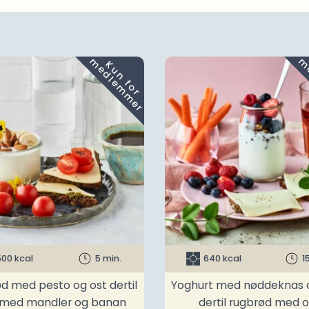
m
K
u
n
f
o
r
e
d
l
e
m
m
e
r
500 kcal
5 min.
640 kcal
1
d med pesto og ost dertil
Yoghurt med nøddeknas
 med mandler og banan
dertil rugbrød med o