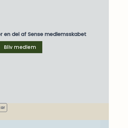
er en del af Sense medlemsskabet
Bliv medlem
tar