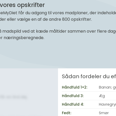
vores opskrifter
yDiet får du adgang til vores madplaner, der indeholder 
r eller vælge en af de andre 800 opskrifter.
 madspild ved at kæde måltider sammen over flere dage 
 er næringsberegnede.
Sådan fordeler du 
Håndfuld 1+2:
Banan; g
Håndfuld 3:
Æg
år en lind dej.
Håndfuld 4:
Havregry
Fedt:
Smør