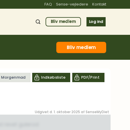
FAQ
Sense-vejledere
Kontakt
Bliv medlem
Log ind
Bliv medlem
il Morgenmad
Indkøbsliste
PDF/Print
Udgivet d. 1. oktober 2025 af
SenseMyDiet
 revet gulerod