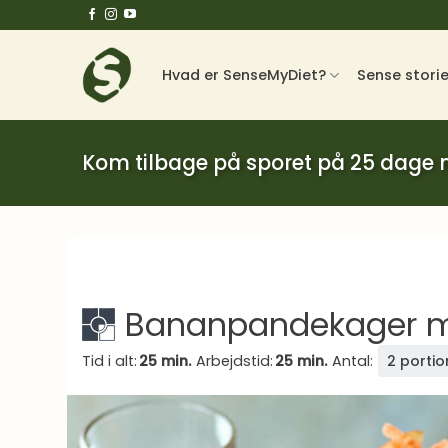
Fortsæt
til
indhold
Hvad er SenseMyDiet?
Sense stori
Kom tilbage på sporet på 25 dage
Bananpandekager me
Tid i alt:
25 min.
Arbejdstid:
25 min.
Antal:
2 portio