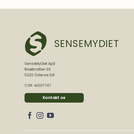
SENSEMYDIET
SenseMyDiet ApS
Blækhatten 33
5220 Odense SØ
CVR: 40017747
Kontakt os