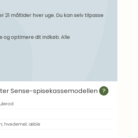
21 måltider hver uge. Du kan selv tilpasse
og optimere dit indkøb. Alle
efter Sense-spisekassemodellen
?
ulerod
n; hvedemel; æble