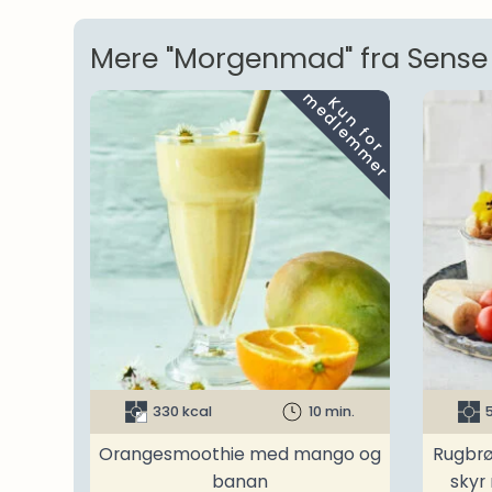
Mere "Morgenmad" fra Sense
m
K
u
n
f
o
r
e
d
l
e
m
m
e
r
330 kcal
10 min.
Orangesmoothie med mango og
Rugbrø
banan
skyr