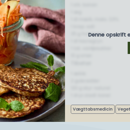
1 stk. banan
1 æg
1 dl mælk, maks. 3,5%
1 knsp. salt
35 g hvedemel
Denne opskrift 
1 dl havregryn
1 tsk. vaniljesukker
10 g smør
Tilbehør
1 æble
2 gulerødder
120 g skyr naturel
1 drys stødt kanel
Vægttabsmedicin
Vege