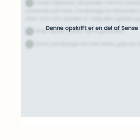
Fordel dejklatter på panden med en spisesk
4
passende størrelse. Pandekagerne tilberedes i 
efter hvor stor panden er. Steg dem gyldne og
Denne opskrift er en del af Sen
Skær æblet i skiver og riv guleroden.
5
Anret pandekagerne med æble, gulerod, sk
6