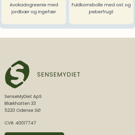
Avokadogreenie med
Fuldkornsbolle med ost og
jordbær og ingefær
peberfrugt
SENSEMYDIET
SenseMyDiet ApS
Blækhatten 33
5220 Odense SØ
CVR: 40017747