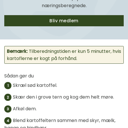
næringsberegnede.
Bliv medlem
Bemærk:
Tilberedningstiden er kun 5 minutter, hvis
kartoflerne er kogt på forhånd.
Sådan gør du
Skræl sød kartoffel.
1
Skær den i grove tern og kog dem helt møre.
2
Afkøl dem.
3
Blend kartoffeltern sammen med skyr, mælk,
4
banan og hindbær.