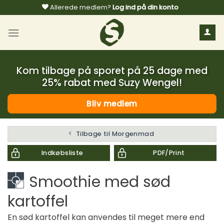
Fortsæt
Allerede medlem?
Log ind på din konto
til
indhold
Kom tilbage på sporet på 25 dage med
25% rabat med Suzy Wengel!
Bliv medlem
Tilbage til Morgenmad
Indkøbsliste
PDF/Print
Smoothie med sød
kartoffel
En sød kartoffel kan anvendes til meget mere end