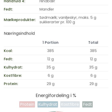
Håndfuld 4:
Hindbær
Fedt:
Mandler
Sødmælk; vaniljeskyr, maks. 5 g
Mælkeprodukter:
sukkerarter pr. 100 g
Næringsindhold
1 Portion
Total
Kcal:
385
385
Fedt:
12 g
12 g
Kulhydrat:
35 g
35 g
Kostfibre:
6 g
6 g
Protein:
29 g
29 g
Energifordeling i %
Protein
Kulhydrat
Kostfibre
Fedt