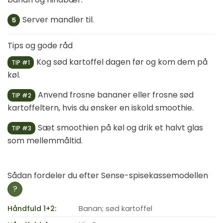
Server mandler til.
5
Tips og gode råd
Kog sød kartoffel dagen før og kom dem på
TIP #1
køl.
Anvend frosne bananer eller frosne sød
TIP #2
kartoffeltern, hvis du ønsker en iskold smoothie.
Sæt smoothien på køl og drik et halvt glas
TIP #3
som mellemmåltid.
Sådan fordeler du efter Sense-spisekassemodellen
?
Håndfuld 1+2:
Banan; sød kartoffel