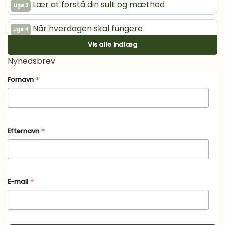
Lær at forstå din sult og mæthed
Uge 3
Når hverdagen skal fungere
Uge 4
Vis alle indlæg
Sådan udvikler tallet på vægten sig
Uge 5
Nyhedsbrev
Det betyder motion for dig
*
Uge 6
Fornavn
Lær at nyde uden dårlig samvittighed
Uge 7
Tålmodighed, vedholdenhed og realisme
Uge 8
*
Efternavn
*
E-mail