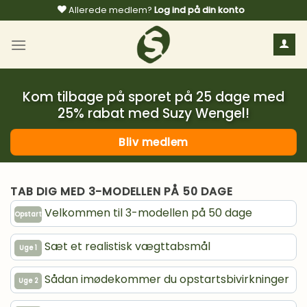
Fortsæt
Allerede medlem?
Log ind på din konto
til
indhold
Kom tilbage på sporet på 25 dage med
25% rabat med Suzy Wengel!
Bliv medlem
TAB DIG MED 3-MODELLEN PÅ 50 DAGE
Velkommen til 3-modellen på 50 dage
Opstart
Sæt et realistisk vægttabsmål
Uge 1
Sådan imødekommer du opstartsbivirkninger
Uge 2