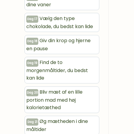
dine vaner
Vælg den type
Dag 17
chokolade, du bedst kan lide
Giv din krop og hjerne
Dag 18
en pause
Find de to
Dag 19
morgenmåltider, du bedst
kan lide
Bliv mæt af en lille
Dag 20
portion mad med høj
kalorietæthed
Øg mætheden i dine
Dag 21
måltider