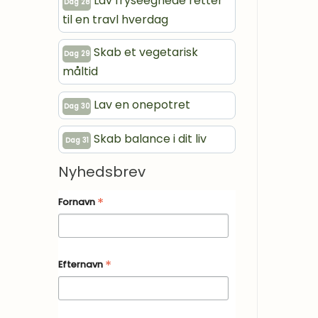
Lav fryseegnede retter
Dag 28
til en travl hverdag
Skab et vegetarisk
Dag 29
måltid
Lav en onepotret
Dag 30
Skab balance i dit liv
Dag 31
Nyhedsbrev
*
Fornavn
*
Efternavn