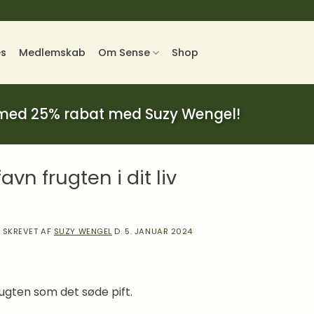
es
Medlemskab
Om Sense
Shop
 med 25% rabat med Suzy Wengel!
vn frugten i dit liv
SKREVET AF
SUZY WENGEL
D.
5. JANUAR 2024
rugten som det søde pift.