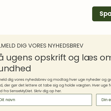
Spa
ILMELD DIG VORES NYHEDSBREV
å ugens opskrift og læs 
undhed
meld dig vores nyhedsbrev og modtag hver uge nyheder og go
, der gør det lettere at tabe sig og holde vægten. Hver uge f
 fra SenseMyDiet. Skriv dig op her.
ILCHIMP
GNUP