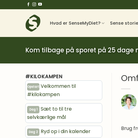
Fortsæt
til
indhold
Hvad er SenseMyDiet?
Sense stori
Kom tilbage på sporet på 25 dage
Omfa
#KILOKAMPEN
Velkommen til
Opstart
#kilokampen
Sæt to til tre
Dag 1
selvkærlige mål
Brug f
Ryd op i din kalender
Dag 2