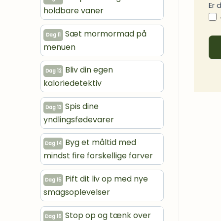
Er 
holdbare vaner
Sæt mormormad på
Dag 11
menuen
Bliv din egen
Dag 12
kaloriedetektiv
Spis dine
Dag 13
yndlingsfødevarer
Byg et måltid med
Dag 14
mindst fire forskellige farver
Pift dit liv op med nye
Dag 15
smagsoplevelser
Stop op og tænk over
Dag 16