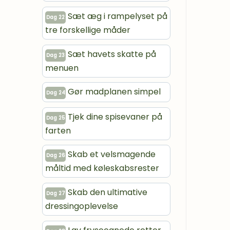
Sæt æg i rampelyset på
Dag 22
tre forskellige måder
Sæt havets skatte på
Dag 23
menuen
Gør madplanen simpel
Dag 24
Tjek dine spisevaner på
Dag 25
farten
Skab et velsmagende
Dag 26
måltid med køleskabsrester
Skab den ultimative
Dag 27
dressingoplevelse