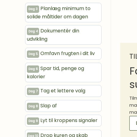
Planlæg minimum to
Dag 3
solide måltider om dagen
Dokumentér din
Dag 4
udvikling
Omfavn frugten i dit liv
T
Dag 5
F
Spar tid, penge og
Dag 6
kalorier
s
Tag et lettere valg
Dag 7
Til
Slap af
mad
Dag 8
mad
MA
Lyt til kroppens signaler
Dag 9
SI
Drop kuren og skab
Dag 10