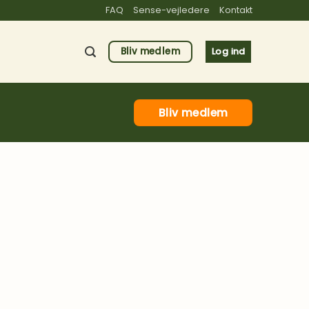
FAQ
Sense-vejledere
Kontakt
Bliv medlem
Log ind
Bliv medlem