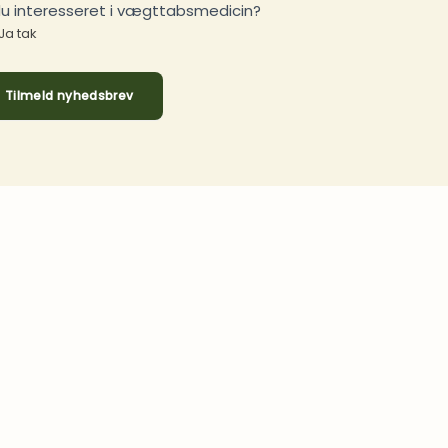
du interesseret i vægttabsmedicin?
Ja tak
Tilmeld nyhedsbrev