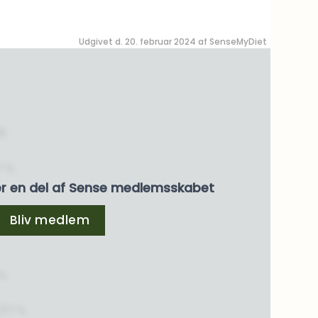
Udgivet d. 20. februar 2024 af
SenseMyDiet
å
7 %
er en del af Sense medlemsskabet
Bliv medlem
nger
 %
/17 %