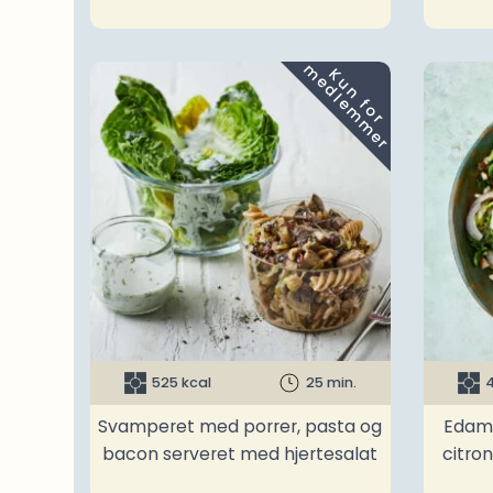
m
K
u
n
f
o
r
e
d
l
e
m
m
e
r
525 kcal
25 min.
4
Svamperet med porrer, pasta og
Edam
bacon serveret med hjertesalat
citro