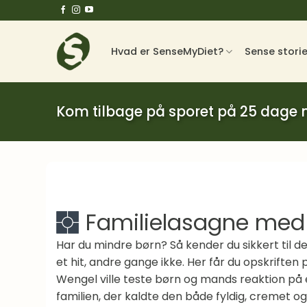
Fortsæt
til
indhold
Hvad er SenseMyDiet?
Sense stori
Kom tilbage på sporet på 25 dage
Familielasagne med 
Har du mindre børn? Så kender du sikkert til d
et hit, andre gange ikke. Her får du opskriften
Wengel ville teste børn og mands reaktion på
familien, der kaldte den både fyldig, cremet o