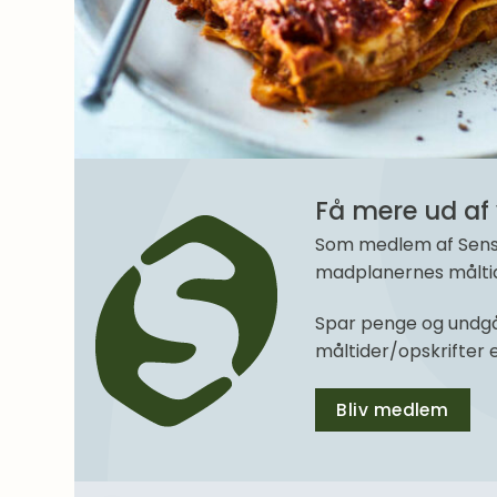
Få mere ud af 
Som medlem af SenseM
madplanernes måltide
Spar penge og undgå
måltider/opskrifter
Bliv medlem