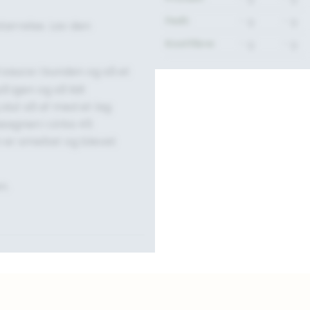
Fedt:
- g.
- g.
tørrelse. Lav den
Kostfibre:
- g.
- g.
 sauce i bunden og så et
 igen og så lidt
lut så af med et lag
sagnen i cirka 45
n er smeltet og blevet
n.