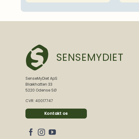
SENSEMYDIET
SenseMyDiet ApS
Blækhatten 33
5220 Odense SØ
CVR: 40017747
Kontakt os