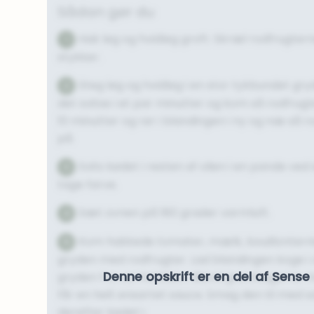
Sådan gør du
Hak løg og hvidløg groft. Skræl rodfrugte
1
stykker.
Steg løg og hvidløg i en stor tykbundet gryd
2
det svitse i et par minutter og kom så rodfrugte
10 minutter og rør i blandingen i ny og næ så
på.
Svits kødet i resten af olien i en pande ved 
3
tage farve.
Sæt ovnen på 180 grader varmluft.
4
Kom hakkede tomater, mælk, bouillonterni
5
gryden med rodfrugter. Lad blandingen koge i c
Denne opskrift er en del af Sen
gryden fra varmekilden. Blend grøntsagerne m
får en helt ensartet sauce. Smag den til med s
derefter kødet i.