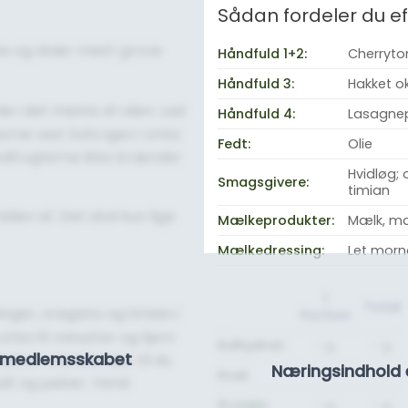
Sådan fordeler du 
rne og skær med i grove
Håndfuld 1+2:
Cherryto
Håndfuld 3:
Hakket ok
e i det meste af olien. Lad
Håndfuld 4:
Lasagne
rne ved. Svits igen i cirka
Fedt:
Olie
 rodfrugterne ikke brænder
Hvidløg; 
Smagsgivere:
timian
siden af. Det skal kun lige
Mælkeprodukter:
Mælk, ma
Mælkedressing:
Let mor
1
Total
nger, oregano og timian i
Portion
irka 10 minutter og fjern
Kulhydrat:
- g.
- g.
se medlemsskabet
ed en stavblender til du
Næringsindhold 
Kcal:
-
-
alt og peber. Vend
Protein:
- g.
- g.