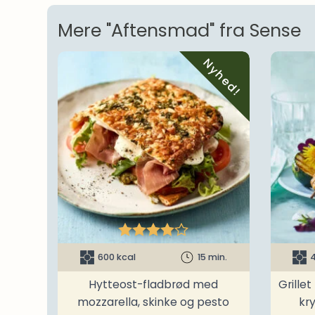
Mere "Aftensmad" fra Sense
Nyhed!





600 kcal
15 min.
4
Hytteost-fladbrød med
Grille
mozzarella, skinke og pesto
kr