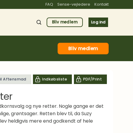
FAQ
Sense-vejledere
Kontakt
Bliv medlem
Log ind
Bliv medlem
til Aftensmad
Indkøbsliste
PDF/Print
ter
ldkornsvalg og nye retter. Nogle gange er det
ige, grøntsager. Retten blev til, da Suzy
lev heldigvis mere end godkendt af hele