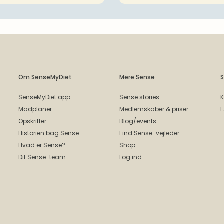
Om SenseMyDiet
Mere Sense
S
SenseMyDiet app
Sense stories
K
Madplaner
Medlemskaber & priser
Opskrifter
Blog/events
Historien bag Sense
Find Sense-vejleder
Hvad er Sense?
Shop
Dit Sense-team
Log ind