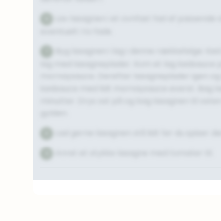
Lav lasagnen i et ovnfast fad af passende s
6
eventuelt i to fade.
Byg lasagnen i lag i denne rækkefølge: Kød
7
lag med lasagneplader. Kom et lag kødsauce på
mornaysauce. Derefter lasagneplader igen og s
kødsauce med lidt mornaysauce øverst. Bag la
minutter. Drys ost på og bag lasagnen til oste
gylden.
Lad gerne lasagnen stå lidt før du spiser de
8
Anret et stykke lasagne med tomater til.
9