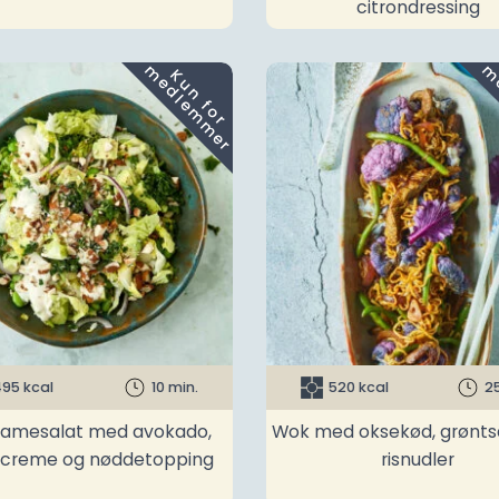
citrondressing
m
K
u
n
f
o
r
e
d
l
e
m
m
e
r
95 kcal
10 min.
520 kcal
2
amesalat med avokado,
Wok med oksekød, grønts
ncreme og nøddetopping
risnudler