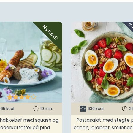
Nyhed!





65 kcal
10 min.
630 kcal
2
t hakkebøf med squash og
Pastasalat med stegte p
ydderkartoffel på pind
bacon, jordbær, smilend