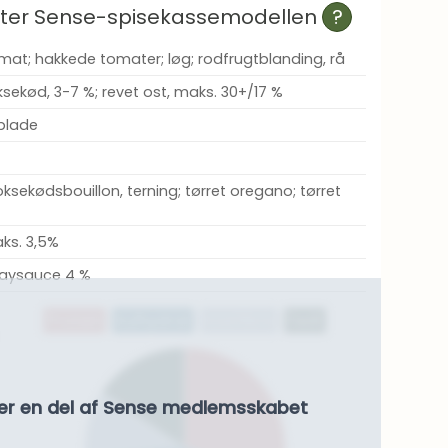
efter Sense-spisekassemodellen
?
mat; hakkede tomater; løg; rodfrugtblanding, rå
sekød, 3-7 %; revet ost, maks. 30+/17 %
plade
oksekødsbouillon, terning; tørret oregano; tørret
ks. 3,5%
naysauce 4 %
Protein
Kulhydrat
Kostfibre
Fedt
er en del af Sense medlemsskabet