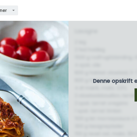
oner
Lasagne
2 løg
2 fed hvidløg
1500 g rodfrugtblanding, r
4 spsk. olie
800 g hakket oksekød, 3-
800 g hakkede tomater
Denne opskrift 
4 dl mælk, maks. 3,5%
2 oksekødsbouillon, terni
2 spsk. tørret oregano
1 spsk. tørret timian
500 g let mornaysauce 4
300 g lasagneplader
150 g revet ost, maks. 30+