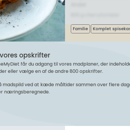
Andet
800 g cherrytomater
Familie
Komplet spiseka
vores opskrifter
yDiet får du adgang til vores madplaner, der indeholder 
r eller vælge en af de andre 800 opskrifter.
 madspild ved at kæde måltider sammen over flere dage 
 er næringsberegnede.