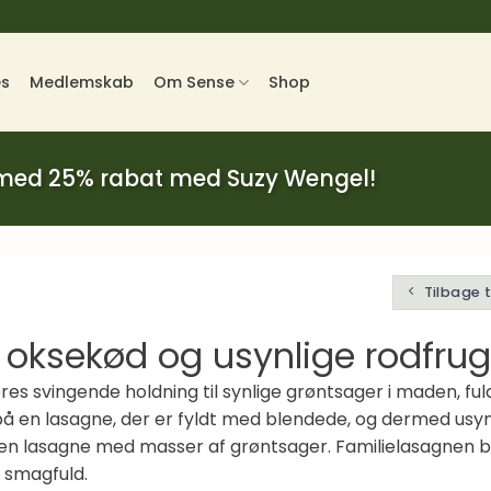
es
Medlemskab
Om Sense
Shop
 med 25% rabat med Suzy Wengel!
Tilbage 
oksekød og usynlige rodfrug
eres svingende holdning til synlige grøntsager i maden, fu
 på en lasagne, der er fyldt med blendede, og dermed usynl
 en lasagne med masser af grøntsager. Familielasagnen b
g smagfuld.