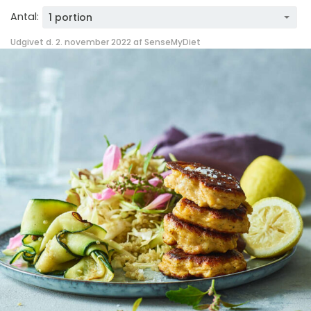
Antal:
1 portion
Udgivet d. 2. november 2022 af
SenseMyDiet