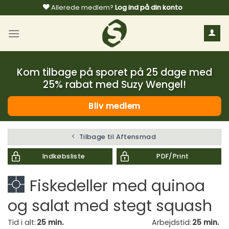
Fortsæt
Allerede medlem?
Log ind på din konto
til
indhold
Kom tilbage på sporet på 25 dage med
25% rabat med Suzy Wengel!
Bliv medlem
Tilbage til Aftensmad
Indkøbsliste
PDF/Print
Fiskedeller med quinoa
og salat med stegt squash
Tid i alt:
25 min.
Arbejdstid:
25 min.