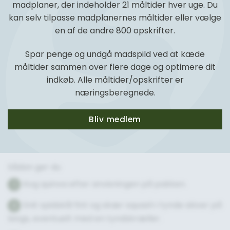
madplaner, der indeholder 21 måltider hver uge. Du
kan selv tilpasse madplanernes måltider eller vælge
en af de andre 800 opskrifter.
Spar penge og undgå madspild ved at kæde
måltider sammen over flere dage og optimere dit
indkøb. Alle måltider/opskrifter er
næringsberegnede.
Bliv medlem
Sådan gør du
Kog quinoa efter anvisningen på pakken.
1
Snit spidskål fint og skær squash i tynde skiver på
2
langs, eventuelt med en tyndskræller.