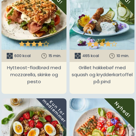










600 kcal
15 min.
465 kcal
10 min.
Hytteost-fladbrød med
Grillet hakkebøf med
mozzarella, skinke og
squash og krydderkartoffel
pesto
på pind
m
K
u
n
f
o
r
e
d
l
e
m
m
e
r
Nyhed!