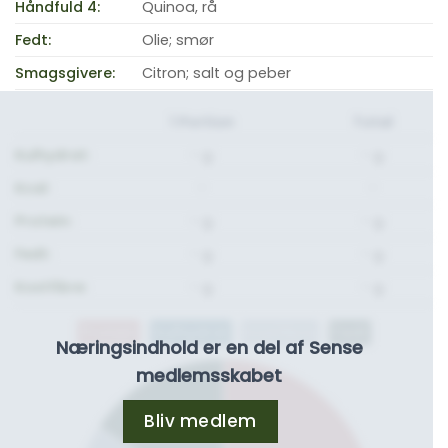
Håndfuld 4:
Quinoa, rå
Fedt:
Olie; smør
Smagsgivere:
Citron; salt og peber
1 Portion
Total
Kulhydrat:
- g.
- g.
Kcal:
-
-
Protein:
- g.
- g.
Fedt:
- g.
- g.
Kostfibre:
- g.
- g.
Protein
Kulhydrat
Kostfibre
Fedt
Næringsindhold er en del af Sense
medlemsskabet
Bliv medlem