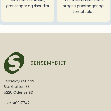
Wok med oksekød,
Lun oksekødsret med
grøntsager og risnudler
stegte grøntsager og
tomatsalat
SENSEMYDIET
SenseMyDiet ApS
Blækhatten 33
5220 Odense SØ
CVR: 40017747