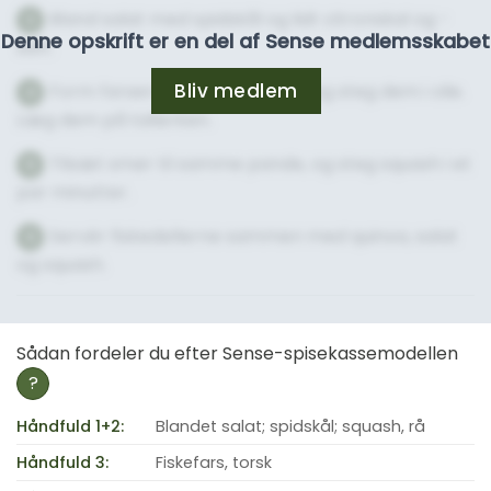
Bland salat med spidskål og lidt citronskal og -
3
Denne opskrift er en del af Sense medlemsskabet
saft.
Bliv medlem
Form farsen til fiskefrikadeller og steg dem i olie.
4
Læg dem på tallerken.
Tilsæt smør til samme pande, og steg squash i et
5
par minutter.
Servér fiskedellerne sammen med quinoa, salat
6
og squash.
Sådan fordeler du efter Sense-spisekassemodellen
?
Håndfuld 1+2:
Blandet salat; spidskål; squash, rå
Håndfuld 3:
Fiskefars, torsk