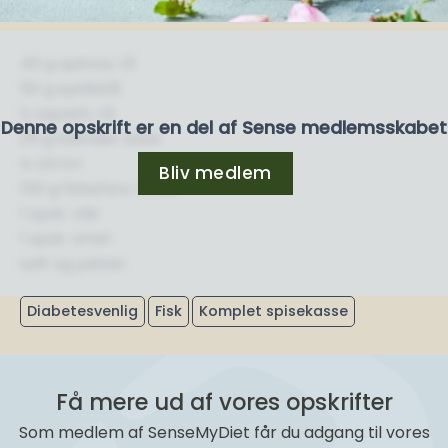
40 g quinoa, rå
50 g spidskål
½ squash, rå
Denne opskrift er en del af Sense medlemsskabet
25 g blandet salat
½ citron
Bliv medlem
150 g fiskefars, torsk
1 spsk. olie
1 spsk. smør
salt og peber
Diabetesvenlig
Fisk
Komplet spisekasse
Få mere ud af vores opskrifter
Som medlem af SenseMyDiet får du adgang til vores