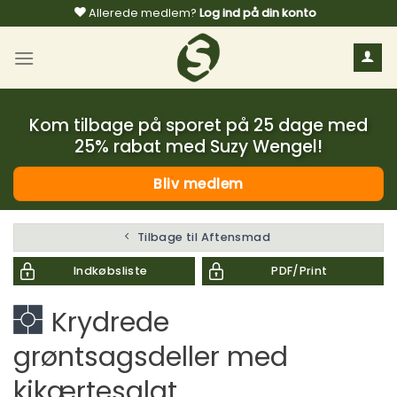
Fortsæt
Allerede medlem?
Log ind på din konto
til
indhold
Kom tilbage på sporet på 25 dage med
25% rabat med Suzy Wengel!
Bliv medlem
Tilbage til Aftensmad
Indkøbsliste
PDF/Print
Krydrede
grøntsagsdeller med
kikærtesalat