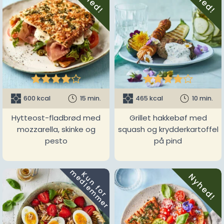
Nyhed!
Nyhed!










600 kcal
15 min.
465 kcal
10 min.
Hytteost-fladbrød med
Grillet hakkebøf med
mozzarella, skinke og
squash og krydderkartoffel
pesto
på pind
m
K
u
n
f
o
r
e
d
l
e
m
m
e
r
Nyhed!