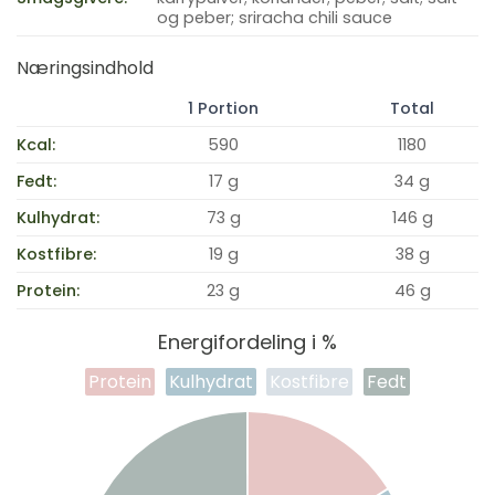
og peber; sriracha chili sauce
Næringsindhold
1 Portion
Total
Kcal:
590
1180
Fedt:
17 g
34 g
Kulhydrat:
73 g
146 g
Kostfibre:
19 g
38 g
Protein:
23 g
46 g
Energifordeling i %
Protein
Kulhydrat
Kostfibre
Fedt