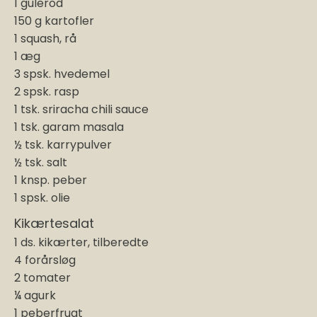
1 gulerod
150 g kartofler
1 squash, rå
1 æg
3 spsk. hvedemel
2 spsk. rasp
1 tsk. sriracha chili sauce
1 tsk. garam masala
½ tsk. karrypulver
½ tsk. salt
1 knsp. peber
1 spsk. olie
Kikærtesalat
1 ds. kikærter, tilberedte
4 forårsløg
2 tomater
¼ agurk
1 peberfrugt