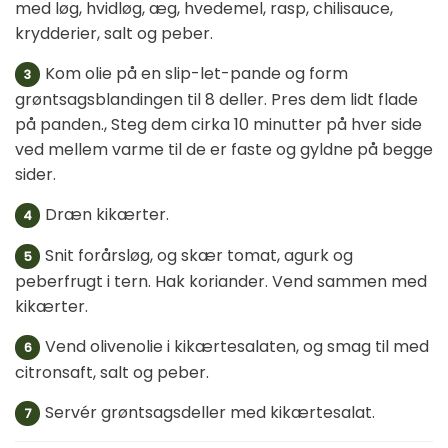
med løg, hvidløg, æg, hvedemel, rasp, chilisauce,
krydderier, salt og peber.
Kom olie på en slip-let-pande og form
3
grøntsagsblandingen til 8 deller. Pres dem lidt flade
på panden., Steg dem cirka 10 minutter på hver side
ved mellem varme til de er faste og gyldne på begge
sider.
Dræn kikærter.
4
Snit forårsløg, og skær tomat, agurk og
5
peberfrugt i tern. Hak koriander. Vend sammen med
kikærter.
Vend olivenolie i kikærtesalaten, og smag til med
6
citronsaft, salt og peber.
Servér grøntsagsdeller med kikærtesalat.
7