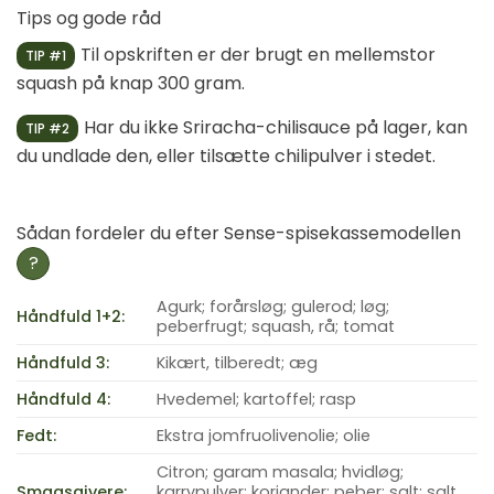
Tips og gode råd
Til opskriften er der brugt en mellemstor
TIP #1
squash på knap 300 gram.
Har du ikke Sriracha-chilisauce på lager, kan
TIP #2
du undlade den, eller tilsætte chilipulver i stedet.
Sådan fordeler du efter Sense-spisekassemodellen
?
Agurk; forårsløg; gulerod; løg;
Håndfuld 1+2:
peberfrugt; squash, rå; tomat
Håndfuld 3:
Kikært, tilberedt; æg
Håndfuld 4:
Hvedemel; kartoffel; rasp
Fedt:
Ekstra jomfruolivenolie; olie
Citron; garam masala; hvidløg;
Smagsgivere:
karrypulver; koriander; peber; salt; salt