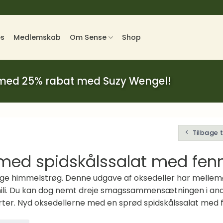
es
Medlemskab
Om Sense
Shop
 med 25% rabat med Suzy Wengel!
Tilbage 
 med spidskålssalat med fenn
lige himmelstrøg. Denne udgave af oksedeller har mellemø
ili. Du kan dog nemt dreje smagssammensætningen i andr
ter. Nyd oksedellerne med en sprød spidskålssalat med fe