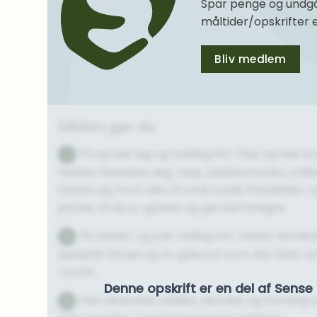
Spar penge og undgå
måltider/opskrifter
Bliv medlem
Sådan gør du
Pil og hak løg og hvidløg fint. Pluk og hak 
1
hakket oksekød, æg, rasp, spidskommen, chilis
farsen sej, form den til små runde frikadeller, 
pande, til de er gyldne og gennemstegte.
Pil, halvér, og snit rødløg fint. Halvér fennike
2
spidskål. Skræl og riv gulerod. Kom det hele 
rucola.
Denne opskrift er en del af Sen
Pisk olivenolie, eddike, sennep og honnin
3