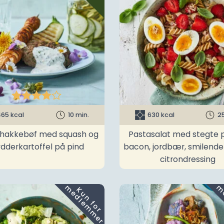





65 kcal
10 min.
630 kcal
2
t hakkebøf med squash og
Pastasalat med stegte p
ydderkartoffel på pind
bacon, jordbær, smilend
citrondressing
m
K
u
n
f
o
r
e
d
l
e
m
m
e
r