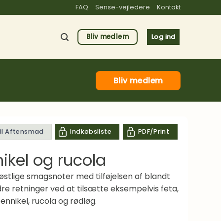
FAQ
Sense-vejledere
Kontakt
Bliv medlem
Log ind
Bliv medlem
til Aftensmad
Indkøbsliste
PDF/Print
ikel og rucola
stlige smagsnoter med tilføjelsen af blandt
e retninger ved at tilsætte eksempelvis feta,
nnikel, rucola og rødløg.