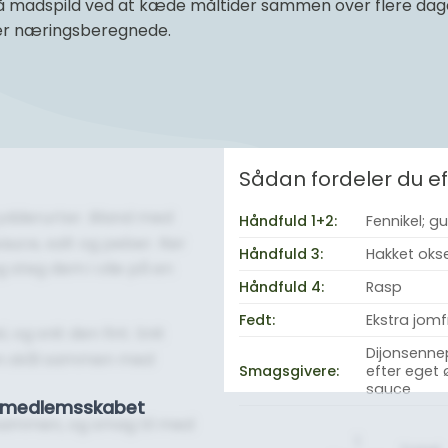
 madspild ved at kæde måltider sammen over flere dage 
 er næringsberegnede.
Sådan fordeler du 
krydderurter. Bland med
Håndfuld 1+2:
Fennikel; gu
auce, salt og peber. Rør
Håndfuld 3:
Hakket oks
og steg dem i olie på en
Håndfuld 4:
Rasp
Fedt:
Ekstra jomfr
l, og snit den fint. Snit
Dijonsennep
i en skål sammen med
Smagsgivere:
efter eget 
sauce
se medlemsskabet
g sammen, og smag til med
1