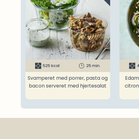
525 kcal
25 min.
4
Svamperet med porrer, pasta og
Edam
bacon serveret med hjertesalat
citro