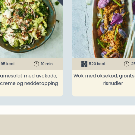
95 kcal
10 min.
520 kcal
2
amesalat med avokado,
Wok med oksekød, grønts
ncreme og nøddetopping
risnudler