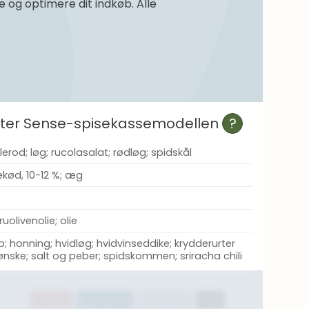
og optimere dit indkøb. Alle
efter Sense-spisekassemodellen
?
lerod; løg; rucolasalat; rødløg; spidskål
ekød, 10-12 %; æg
uolivenolie; olie
; honning; hvidløg; hvidvinseddike; krydderurter
ønske; salt og peber; spidskommen; sriracha chili
Protein
Kulhydrat
Kostfibre
Fedt