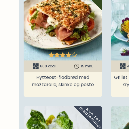





600 kcal
15 min.
4
Hytteost-fladbrød med
Grille
mozzarella, skinke og pesto
kr
m
K
u
n
f
o
r
e
d
l
e
m
m
e
r