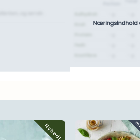
Total
Portion
llerken, og servér.
Kulhydrat:
- g.
- g.
Næringsindhold 
Kcal:
-
-
Protein:
- g.
- g.
Fedt:
- g.
- g.
Kostfibre:
- g.
- g.
Nyhed!