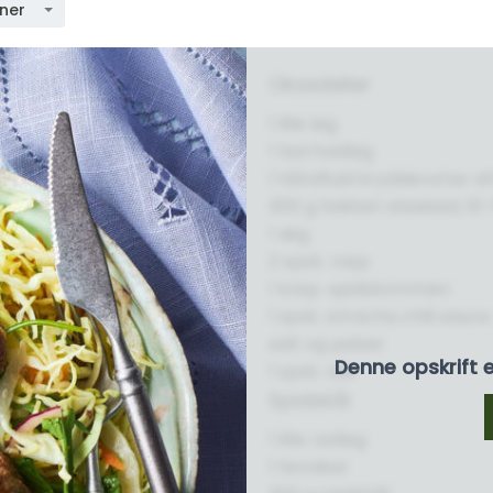
oner
Oksedeller
1 lille løg
1 fed hvidløg
1 håndfuld krydderurter e
300 g hakket oksekød, 10-
1 æg
2 spsk. rasp
1 knsp. spidskommen
1 spsk. sriracha chili sauce
salt og peber
Denne opskrift 
1 spsk. olie
Spidskål
1 lille rødløg
1 fennikel