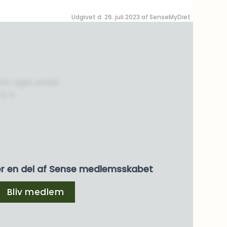
Udgivet d. 26. juli 2023 af
SenseMyDiet
fter eget ønske
12 %
er en del af Sense medlemsskabet
Bliv medlem