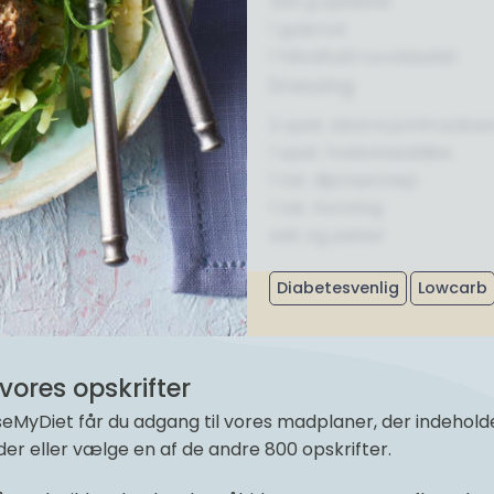
300 g spidskål
1 gulerod
1 håndfuld rucolasalat
Dressing
2 spsk. ekstra jomfruolive
1 spsk. hvidvinseddike
1 tsk. dijonsennep
1 tsk. honning
salt og peber
Diabetesvenlig
Lowcarb
vores opskrifter
yDiet får du adgang til vores madplaner, der indeholder 
r eller vælge en af de andre 800 opskrifter.