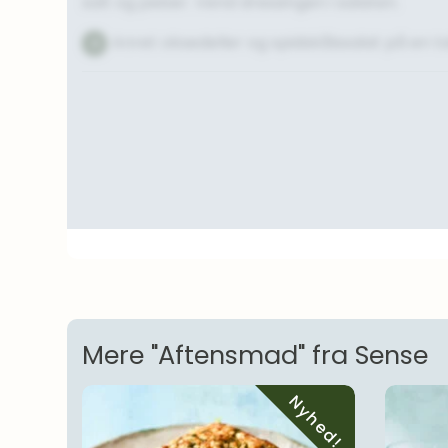
salt og peber. Vend dressingen i salaten.
Anret oksedeller og spidskålssalat på en ta
4
Mere "Aftensmad" fra Sense
Nyhed!