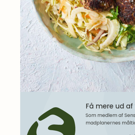
Få mere ud af 
Som medlem af SenseM
madplanernes måltide