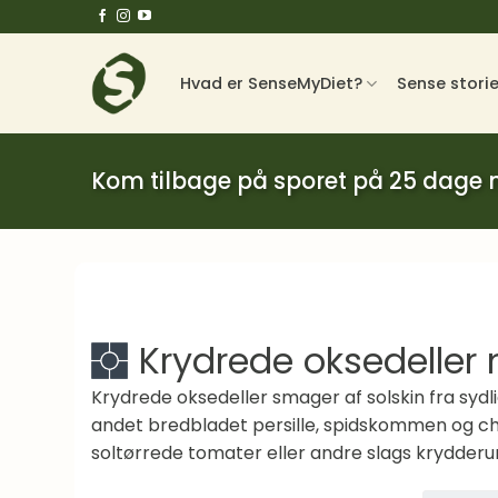
Fortsæt
til
indhold
Hvad er SenseMyDiet?
Sense stori
Kom tilbage på sporet på 25 dage
Krydrede oksedeller
Krydrede oksedeller smager af solskin fra syd
andet bredbladet persille, spidskommen og ch
soltørrede tomater eller andre slags krydderur