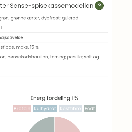
efter Sense-spisekassemodellen
?
røn; grønne ærter, dybfrost; gulerod
st
majsstivelse
sfløde, maks. 15 %
gon; hønsekødsbouillon, terning; persille; salt og
Energifordeling i %
Protein
Kulhydrat
Kostfibre
Fedt