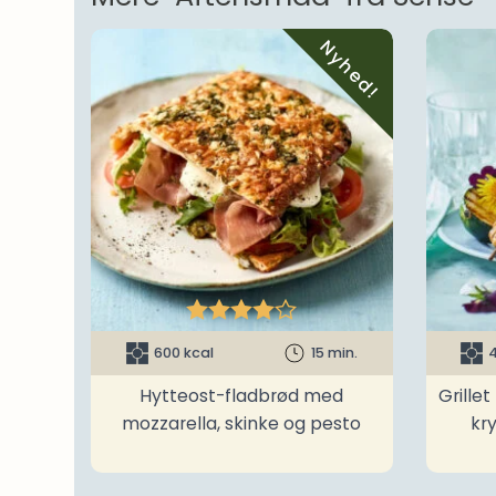
Nyhed!





600 kcal
15 min.
4
Hytteost-fladbrød med
Grille
mozzarella, skinke og pesto
kr