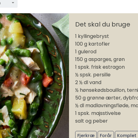
n
Det skal du bruge
1 kyllingebryst
100 g kartofler
1 gulerod
150 g asparges, grøn
1 spsk. frisk estragon
½ spsk. persille
2 ½ dl vand
½ hønsekødsbouillon, tern
50 g grønne ærter, dybfr
½ dl madlavningsfløde, ma
1 spsk. majsstivelse
salt og peber
Fjerkræ
Forår
Komplet 