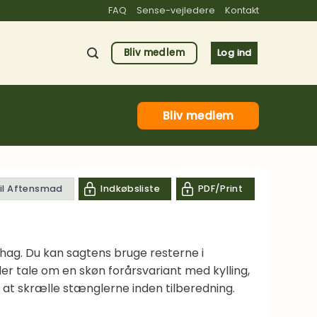
FAQ
Sense-vejledere
Kontakt
Bliv medlem
Log ind
Bliv medlem
til Aftensmad
Indkøbsliste
PDF/Print
hag. Du kan sagtens bruge resterne i
 der tale om en skøn forårsvariant med kylling,
 at skrælle stænglerne inden tilberedning.