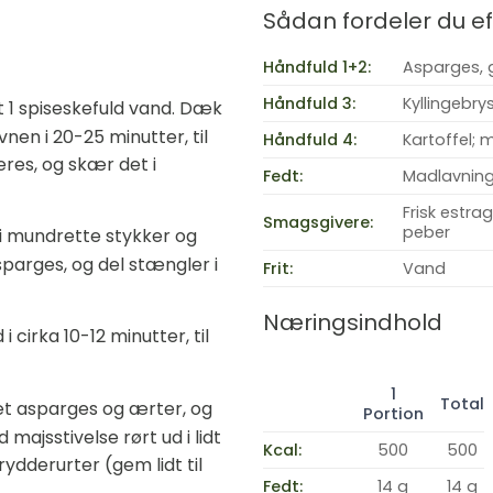
Sådan fordeler du 
Håndfuld 1+2:
Asparges, g
Håndfuld 3:
Kyllingebry
æt 1 spiseskefuld vand. Dæk
vnen i 20-25 minutter, til
Håndfuld 4:
Kartoffel; 
eres, og skær det i
Fedt:
Madlavning
Frisk estra
Smagsgivere:
peber
 i mundrette stykker og
parges, og del stængler i
Frit:
Vand
Næringsindhold
i cirka 10-12 minutter, til
1
Total
lsæt asparges og ærter, og
Portion
majsstivelse rørt ud i lidt
Kcal:
500
500
rydderurter (gem lidt til
Fedt:
14 g
14 g