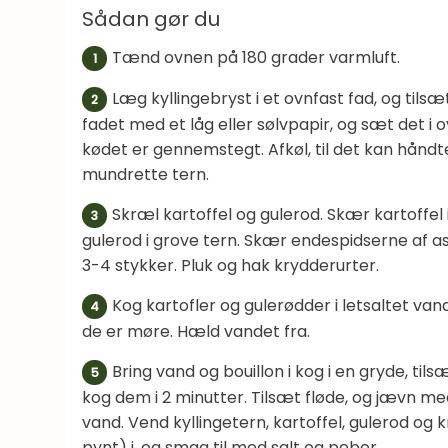
Sådan gør du
Tænd ovnen på 180 grader varmluft.
1
Læg kyllingebryst i et ovnfast fad, og tils
2
fadet med et låg eller sølvpapir, og sæt det i o
kødet er gennemstegt. Afkøl, til det kan håndt
mundrette tern.
Skræl kartoffel og gulerod. Skær kartoffel
3
gulerod i grove tern. Skær endespidserne af as
3-4 stykker. Pluk og hak krydderurter.
Kog kartofler og gulerødder i letsaltet vand 
4
de er møre. Hæld vandet fra.
Bring vand og bouillon i kog i en gryde, ti
5
kog dem i 2 minutter. Tilsæt fløde, og jævn med 
vand. Vend kyllingetern, kartoffel, gulerod og k
pynt) i, og smag til med salt og peber.