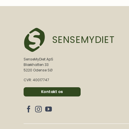
SENSEMYDIET
SenseMyDiet ApS
Blækhatten 33
5220 Odense SØ
CVR: 40017747
Kontakt os