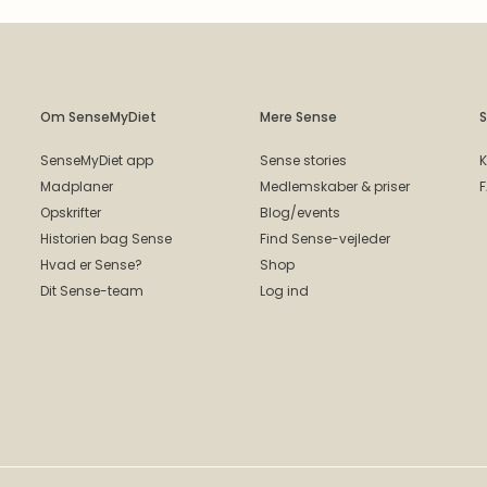
Om SenseMyDiet
Mere Sense
S
SenseMyDiet app
Sense stories
K
Madplaner
Medlemskaber & priser
Opskrifter
Blog/events
Historien bag Sense
Find Sense-vejleder
Hvad er Sense?
Shop
Dit Sense-team
Log ind