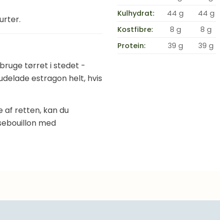
Kulhydrat:
44 g
44 g
urter.
Kostfibre:
8 g
8 g
Protein:
39 g
39 g
 bruge tørret i stedet -
delade estragon helt, hvis
 af retten, kan du
sebouillon med