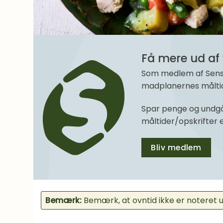
Få mere ud af 
Som medlem af SenseM
madplanernes måltide
Spar penge og undgå
måltider/opskrifter
Bliv medlem
Bemærk:
Bemærk, at ovntid ikke er noteret un