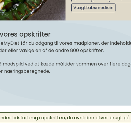
Vægttabsmedicin
vores opskrifter
yDiet får du adgang til vores madplaner, der indeholder 
r eller vælge en af de andre 800 opskrifter.
 madspild ved at kæde måltider sammen over flere dage 
 er næringsberegnede.
der tidsforbrug i opskriften, da ovntiden bliver brugt på 