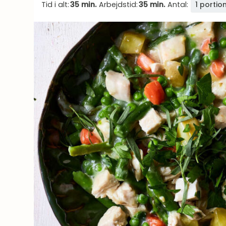
Tid i alt:
35 min.
Arbejdstid:
35 min.
Antal:
1 portio