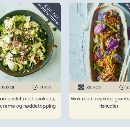
m
K
u
n
f
o
r
e
d
l
e
m
m
e
r
95 kcal
10 min.
520 kcal
2
amesalat med avokado,
Wok med oksekød, grønts
ncreme og nøddetopping
risnudler