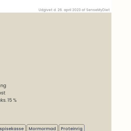
Udgivet d. 26. april 2023 af
SenseMyDiet
ing
ost
ks. 15 %
spisekasse
Mormormad
Proteinrig