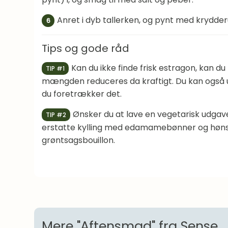
Anret i dyb tallerken, og pynt med krydder
6
Tips og gode råd
Kan du ikke finde frisk estragon, kan du
TIP #1
mængden reduceres da kraftigt. Du kan også u
du foretrækker det.
Ønsker du at lave en vegetarisk udgave
TIP #2
erstatte kylling med edamamebønner og høn
grøntsagsbouillon.
Mere "Aftensmad" fra Sense