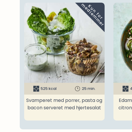
m
K
u
n
f
o
r
e
d
l
e
m
m
e
r
525 kcal
25 min.
4
Svamperet med porrer, pasta og
Edam
bacon serveret med hjertesalat
citro