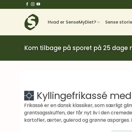
Fortsæt
til
indhold
Hvad er SenseMyDiet?
Sense stori
Kom tilbage på sporet på 25 dage
Kyllingefrikassé med
Frikassé er en dansk klassiker, som særligt g
grøntsagsskuffen, der får nyt liv i den cremede
kartofler, ærter, gulerod og grønne asparges.