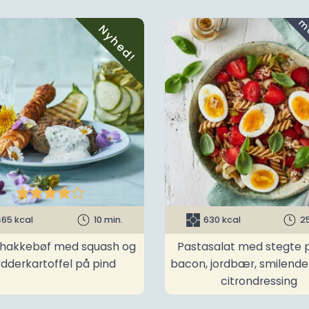
Nyhed!





65 kcal
10 min.
630 kcal
2
t hakkebøf med squash og
Pastasalat med stegte p
ydderkartoffel på pind
bacon, jordbær, smilend
citrondressing