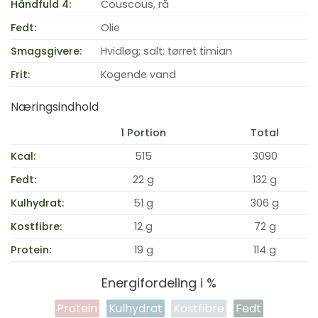
Håndfuld 4:
Couscous, rå
Fedt:
Olie
Smagsgivere:
Hvidløg; salt; tørret timian
Frit:
Kogende vand
Næringsindhold
1 Portion
Total
Kcal:
515
3090
Fedt:
22 g
132 g
Kulhydrat:
51 g
306 g
Kostfibre:
12 g
72 g
Protein:
19 g
114 g
Energifordeling i %
Protein
Kulhydrat
Kostfibre
Fedt