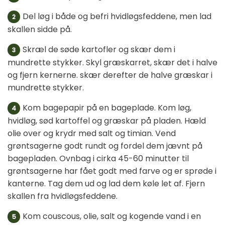
Del løg i både og befri hvidløgsfeddene, men lad
2
skallen sidde på.
Skræl de søde kartofler og skær dem i
3
mundrette stykker. Skyl græskarret, skær det i halve
og fjern kernerne. skær derefter de halve græskar i
mundrette stykker.
Kom bagepapir på en bageplade. Kom løg,
4
hvidløg, sød kartoffel og græskar på pladen. Hæld
olie over og krydr med salt og timian. Vend
grøntsagerne godt rundt og fordel dem jævnt på
bagepladen. Ovnbag i cirka 45-60 minutter til
grøntsagerne har fået godt med farve og er sprøde i
kanterne. Tag dem ud og lad dem køle let af. Fjern
skallen fra hvidløgsfeddene.
Kom couscous, olie, salt og kogende vand i en
5