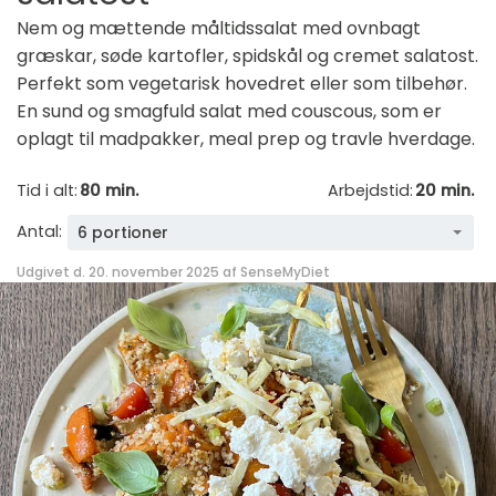
Nem og mættende måltidssalat med ovnbagt
græskar, søde kartofler, spidskål og cremet salatost.
Perfekt som vegetarisk hovedret eller som tilbehør.
En sund og smagfuld salat med couscous, som er
oplagt til madpakker, meal prep og travle hverdage.
Tid i alt:
80 min.
Arbejdstid:
20 min.
Antal:
6 portioner
Udgivet d. 20. november 2025 af
SenseMyDiet