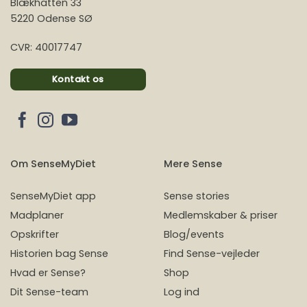
Blækhatten 33
5220 Odense SØ
CVR: 40017747
Kontakt os
Om SenseMyDiet
Mere Sense
SenseMyDiet app
Sense stories
Madplaner
Medlemskaber & priser
Opskrifter
Blog/events
Historien bag Sense
Find Sense-vejleder
Hvad er Sense?
Shop
Dit Sense-team
Log ind