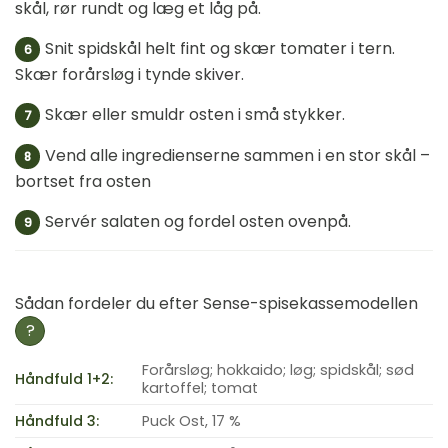
skål, rør rundt og læg et låg på.
Snit spidskål helt fint og skær tomater i tern.
6
Skær forårsløg i tynde skiver.
Skær eller smuldr osten i små stykker.
7
Vend alle ingredienserne sammen i en stor skål –
8
bortset fra osten
Servér salaten og fordel osten ovenpå.
9
Sådan fordeler du efter Sense-spisekassemodellen
?
Forårsløg; hokkaido; løg; spidskål; sød
Håndfuld 1+2:
kartoffel; tomat
Håndfuld 3:
Puck Ost, 17 %