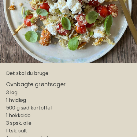
Det skal du bruge
Ovnbagte grøntsager
3 løg
1 hvidløg
500 g sød kartoffel
1 hokkaido
3 spsk. olie
1 tsk. salt