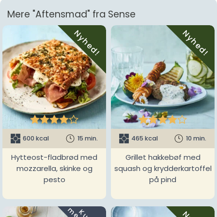
Mere "Aftensmad" fra Sense
Nyhed!
Nyhed!










600 kcal
15 min.
465 kcal
10 min.
Hytteost-fladbrød med
Grillet hakkebøf med
mozzarella, skinke og
squash og krydderkartoffel
pesto
på pind