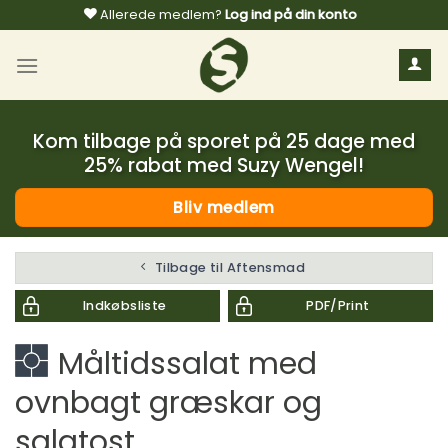
Fortsæt
Allerede medlem?
Log ind på din konto
til
indhold
Kom tilbage på sporet på 25 dage med
25% rabat med Suzy Wengel!
Bliv medlem
Tilbage til Aftensmad
Indkøbsliste
PDF/Print
Måltidssalat med
ovnbagt græskar og
salatost