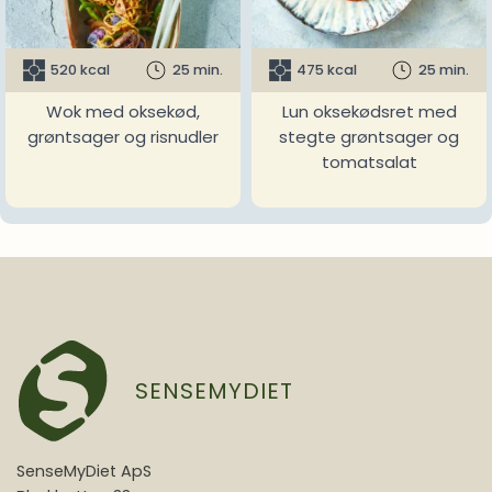
520 kcal
25 min.
475 kcal
25 min.
Wok med oksekød,
Lun oksekødsret med
grøntsager og risnudler
stegte grøntsager og
tomatsalat
SENSEMYDIET
SenseMyDiet ApS