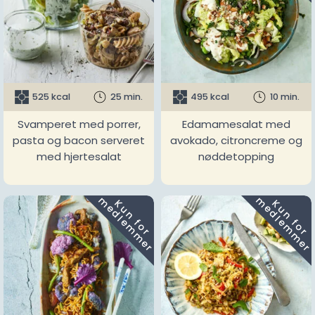
525 kcal
25 min.
495 kcal
10 min.
Svamperet med porrer,
Edamamesalat med
pasta og bacon serveret
avokado, citroncreme og
med hjertesalat
nøddetopping
m
m
K
u
n
f
o
r
e
d
l
e
m
m
e
r
K
u
n
f
o
r
e
d
l
e
m
m
e
r