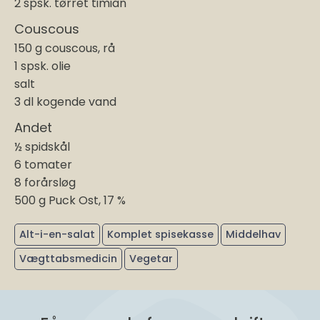
2 spsk. tørret timian
Couscous
150 g couscous, rå
1 spsk. olie
salt
3 dl kogende vand
Andet
½ spidskål
6 tomater
8 forårsløg
500 g Puck Ost, 17 %
Alt-i-en-salat
Komplet spisekasse
Middelhav
Vægttabsmedicin
Vegetar