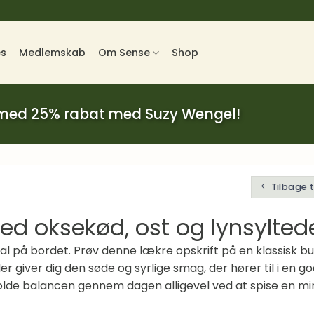
es
Medlemskab
Om Sense
Shop
 med 25% rabat med Suzy Wengel!
Tilbage 
 oksekød, ost og lynsylted
kal på bordet. Prøv denne lækre opskrift på en klassisk b
der giver dig den søde og syrlige smag, der hører til i en g
olde balancen gennem dagen alligevel ved at spise en min