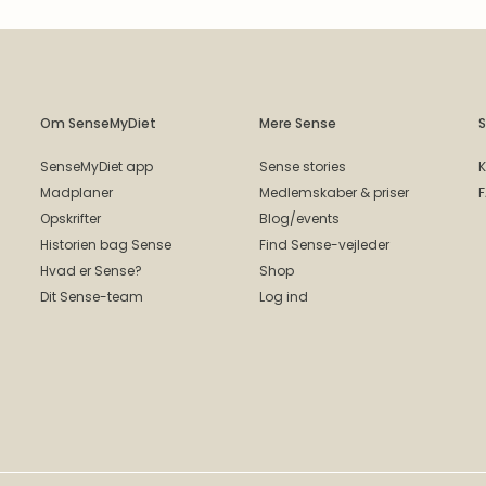
Om SenseMyDiet
Mere Sense
S
SenseMyDiet app
Sense stories
K
Madplaner
Medlemskaber & priser
Opskrifter
Blog/events
Historien bag Sense
Find Sense-vejleder
Hvad er Sense?
Shop
Dit Sense-team
Log ind