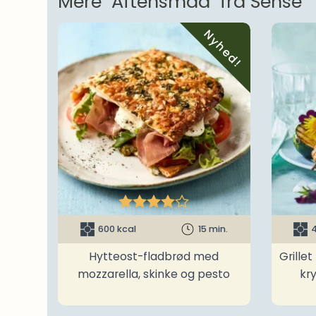
Mere "Aftensmad" fra Sense
Nyhed!





600 kcal
15 min.
4
Hytteost-fladbrød med
Grille
mozzarella, skinke og pesto
kr