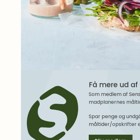
Få mere ud af 
Som medlem af SenseM
madplanernes måltide
Spar penge og undgå
måltider/opskrifter