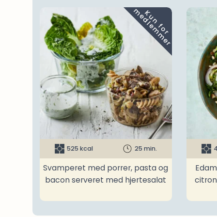
m
K
u
n
f
o
r
e
d
l
e
m
m
e
r
525 kcal
25 min.
4
Svamperet med porrer, pasta og
Edam
bacon serveret med hjertesalat
citro