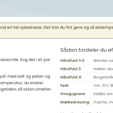
end en hel spisekasse. Det kan du fint gøre og så eksemp
Sådan fordeler du 
kasserolle. Kog det i et par
Håndfuld 1+2:
Blandet sa
Håndfuld 3:
Hakket oks
rydr med salt og peber og
Håndfuld 4:
Burgerboll
netemperatur, du ønsker.
Fedt:
Ost, 31+/ 1
tegetiden, så osten smelter
Smagsgivere:
Eddike; ke
Mælkedressing:
Fraiche, m