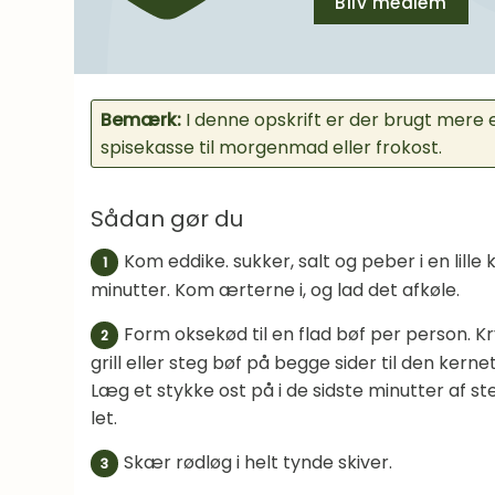
Bliv medlem
Bemærk:
I denne opskrift er der brugt mere 
spisekasse til morgenmad eller frokost.
Sådan gør du
Kom eddike. sukker, salt og peber i en lille 
1
minutter. Kom ærterne i, og lad det afkøle.
Form oksekød til en flad bøf per person. K
2
grill eller steg bøf på begge sider til den ker
Læg et stykke ost på i de sidste minutter af s
let.
Skær rødløg i helt tynde skiver.
3