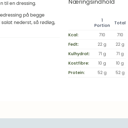
Næringsindhold
 til en dressing.
chedressing på begge
1
salat nederst, så rødløg,
Total
Portion
Kcal:
710
710
Fedt:
22 g
22 g
Kulhydrat:
71 g
71 g
Kostfibre:
10 g
10 g
Protein:
52 g
52 g