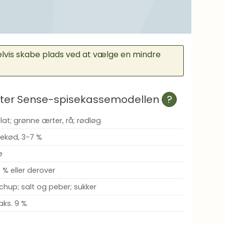
elvis skabe plads ved at vælge en mindre
efter Sense-spisekassemodellen
?
lat; grønne ærter, rå; rødløg
ekød, 3-7 %
e
8 % eller derover
tchup; salt og peber; sukker
aks. 9 %