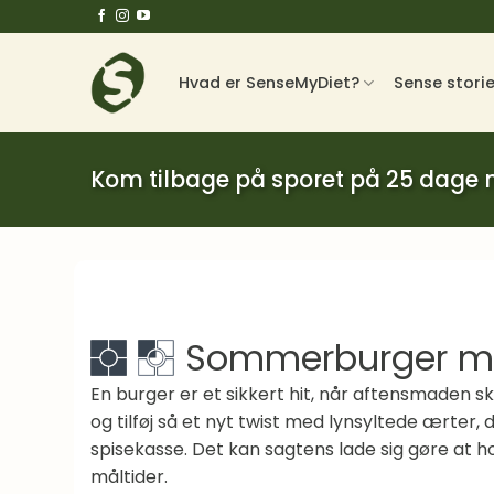
Fortsæt
til
indhold
Hvad er SenseMyDiet?
Sense stori
Kom tilbage på sporet på 25 dage
Sommerburger med
En burger er et sikkert hit, når aftensmaden s
og tilføj så et nyt twist med lynsyltede ærter, 
spisekasse. Det kan sagtens lade sig gøre at h
måltider.