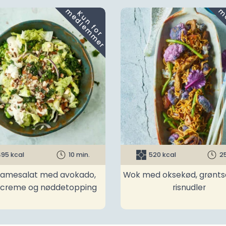
m
K
u
n
f
o
r
e
d
l
e
m
m
e
r
95 kcal
10 min.
520 kcal
2
amesalat med avokado,
Wok med oksekød, grønts
ncreme og nøddetopping
risnudler