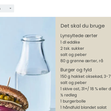
n
Det skal du bruge
Lynsyltede ærter
1 dl eddike
2 tsk. sukker
salt og peber
80 g grønne ærter, rå
Burger og fyld
150 g hakket oksekød, 3-7
salt og peber
1 skive ost, 31+/ 18 % eller
½ rødløg
1 burgerbolle
1 håndfuld blandet salat