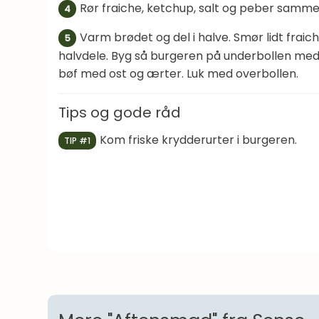
Rør fraiche, ketchup, salt og peber sammen
4
Varm brødet og del i halve. Smør lidt frai
5
halvdele. Byg så burgeren på underbollen med 
bøf med ost og ærter. Luk med overbollen.
Tips og gode råd
Kom friske krydderurter i burgeren.
TIP #1