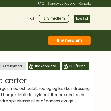
FAQ
Sense-vejledere
Kontakt
Bliv medlem
Log ind
Bliv medlem
til Aftensmad
Indkøbsliste
PDF/Print
e ærter
urger med ost, salat, rødløg og lækker dressing
od burger. Måltidet fylder lidt mere end en hel
dre spisekasse til et af dagens øvrige