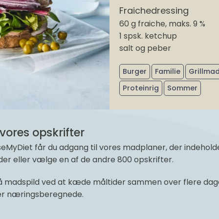
Fraichedressing
60 g fraiche, maks. 9 %
1 spsk. ketchup
salt og peber
Burger
Familie
Grillma
Proteinrig
Sommer
vores opskrifter
yDiet får du adgang til vores madplaner, der indeholder 
r eller vælge en af de andre 800 opskrifter.
 madspild ved at kæde måltider sammen over flere dage 
 er næringsberegnede.