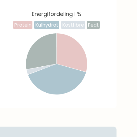
Energifordeling i %
Protein
Kulhydrat
Kostfibre
Fedt