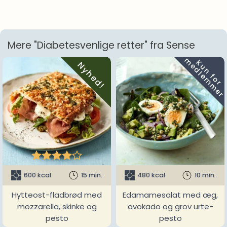
Mere "Diabetesvenlige retter" fra Sense
m
K
u
n
f
o
r
e
d
l
e
m
m
e
r
Nyhed!





600 kcal
15 min.
480 kcal
10 min.
Hytteost-fladbrød med
Edamamesalat med æg,
mozzarella, skinke og
avokado og grov urte-
pesto
pesto