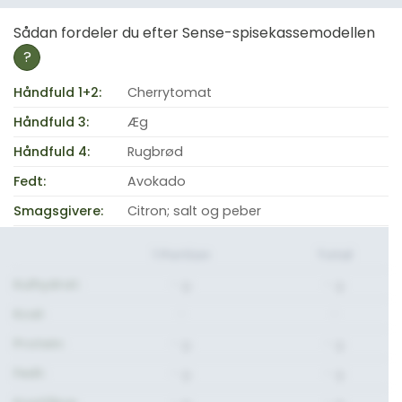
Sådan fordeler du efter Sense-spisekassemodellen
?
Håndfuld 1+2:
Cherrytomat
Håndfuld 3:
Æg
Håndfuld 4:
Rugbrød
Fedt:
Avokado
Smagsgivere:
Citron; salt og peber
1 Portion
Total
Kulhydrat:
- g.
- g.
Kcal:
-
-
Protein:
- g.
- g.
Fedt:
- g.
- g.