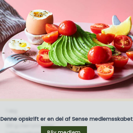
1 æg
1 avokado
Denne opskrift er en del af Sense medlemsskabet
100 g cherrytomater
Bliv medlem