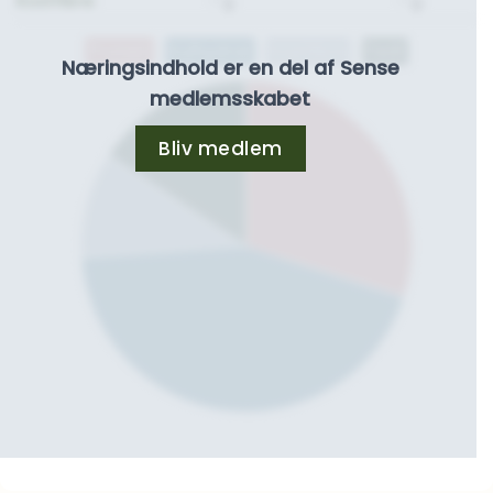
Kostfibre:
- g.
- g.
Protein
Kulhydrat
Kostfibre
Fedt
Næringsindhold er en del af Sense
medlemsskabet
Bliv medlem