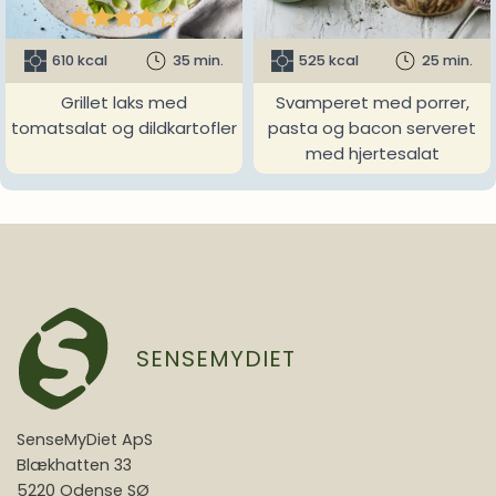





610 kcal
35 min.
525 kcal
25 min.
Grillet laks med
Svamperet med porrer,
tomatsalat og dildkartofler
pasta og bacon serveret
med hjertesalat
SENSEMYDIET
SenseMyDiet ApS
Blækhatten 33
5220 Odense SØ