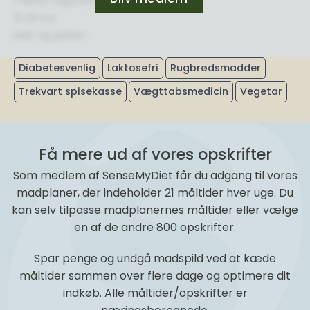
1 skive rugbrød
¼ citron
salt og peber
Diabetesvenlig
Laktosefri
Rugbrødsmadder
Trekvart spisekasse
Vægttabsmedicin
Vegetar
Få mere ud af vores opskrifter
Som medlem af SenseMyDiet får du adgang til vores
madplaner, der indeholder 21 måltider hver uge. Du
kan selv tilpasse madplanernes måltider eller vælge
en af de andre 800 opskrifter.
Spar penge og undgå madspild ved at kæde
måltider sammen over flere dage og optimere dit
indkøb. Alle måltider/opskrifter er