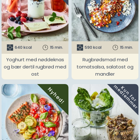
640 kcal
15 min.
590 kcal
15 min.
Yoghurt med nøddeknas
Rugbrødsmad med
og bær dertil rugbrød med
tomatsalsa, salatost og
ost
mandler
m
K
u
n
f
o
r
e
d
l
e
m
m
e
r
Nyhed!