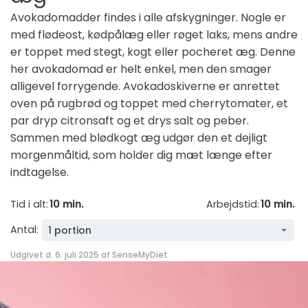
Avokadomadder findes i alle afskygninger. Nogle er
med flødeost, kødpålæg eller røget laks, mens andre
er toppet med stegt, kogt eller pocheret æg. Denne
her avokadomad er helt enkel, men den smager
alligevel forrygende. Avokadoskiverne er anrettet
oven på rugbrød og toppet med cherrytomater, et
par dryp citronsaft og et drys salt og peber.
Sammen med blødkogt æg udgør den et dejligt
morgenmåltid, som holder dig mæt længe efter
indtagelse.
Tid i alt:
10 min.
Arbejdstid:
10 min.
Antal:
1 portion
Udgivet d. 6. juli 2025 af
SenseMyDiet