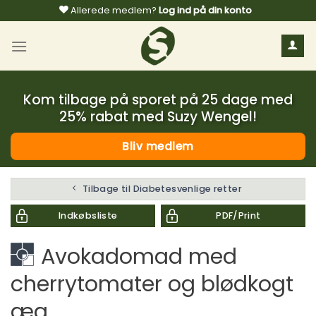
Fortsæt
Allerede medlem?
Log ind på din konto
til
indhold
Kom tilbage på sporet på 25 dage med
25% rabat med Suzy Wengel!
Bliv medlem
Tilbage til Diabetesvenlige retter
Indkøbsliste
PDF/Print
Avokadomad med
cherrytomater og blødkogt
æg