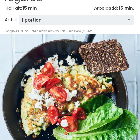
Tid i alt:
15 min.
Arbejdstid:
15 min.
Antal:
1 portion
Udgivet d. 29. december 2021 af
SenseMyDiet