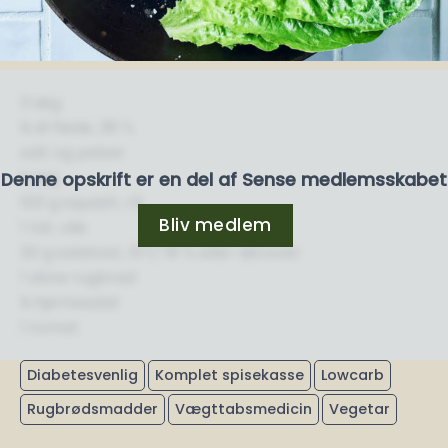
3 æg
¼ dl fløde, 38 %
salt og peber
½ løg
Denne opskrift er en del af Sense medlemsskabet
100 g squash, rå
Bliv medlem
1 tsk. olie
20 g salatost, 31+/ 18 % eller derover
1 skive rugbrød
¼ hjertesalat
1 tomat
Diabetesvenlig
Komplet spisekasse
Lowcarb
Rugbrødsmadder
Vægttabsmedicin
Vegetar