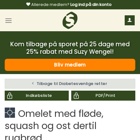
Fortsæt
Allerede medlem?
Log ind på din konto
til
indhold
Kom tilbage på sporet på 25 dage med
25% rabat med Suzy Wengel!
Bliv medlem
Tilbage til Diabetesvenlige retter
Indkøbsliste
PDF/Print
Omelet med fløde,
squash og ost dertil
rugbrød