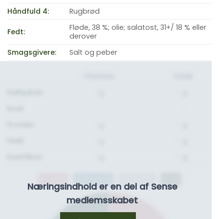
Håndfuld 4:
Rugbrød
Fløde, 38 %; olie; salatost, 31+/ 18 % eller
Fedt:
derover
Smagsgivere:
Salt og peber
1 Portion
Total
Kulhydrat:
- g.
- g.
Kcal:
-
-
Protein:
- g.
- g.
Fedt:
- g.
- g.
Kostfibre:
- g.
- g.
Protein
Kulhydrat
Kostfibre
Fedt
Næringsindhold er en del af Sense
medlemsskabet