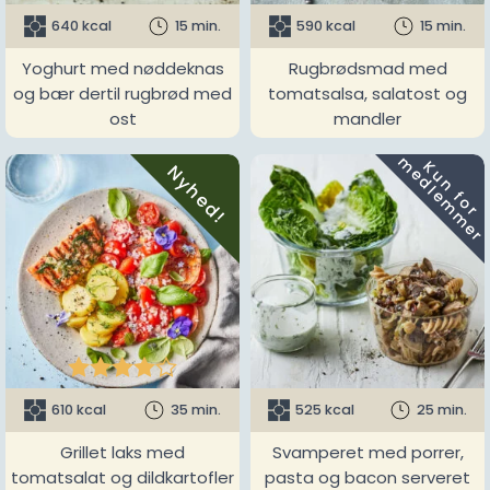
640 kcal
15 min.
590 kcal
15 min.
Yoghurt med nøddeknas
Rugbrødsmad med
og bær dertil rugbrød med
tomatsalsa, salatost og
ost
mandler
m
K
u
n
f
o
r
e
d
l
e
m
m
e
r
Nyhed!





610 kcal
35 min.
525 kcal
25 min.
Grillet laks med
Svamperet med porrer,
tomatsalat og dildkartofler
pasta og bacon serveret