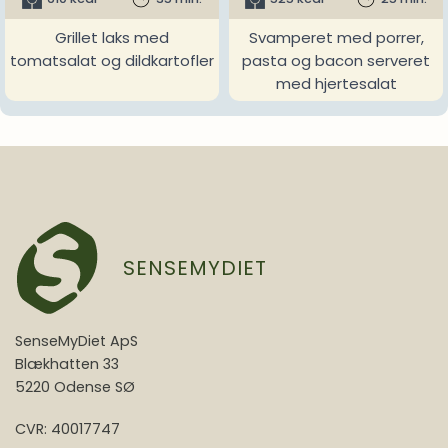
Grillet laks med
Svamperet med porrer,
tomatsalat og dildkartofler
pasta og bacon serveret
med hjertesalat
SENSEMYDIET
SenseMyDiet ApS
Blækhatten 33
5220 Odense SØ
CVR: 40017747