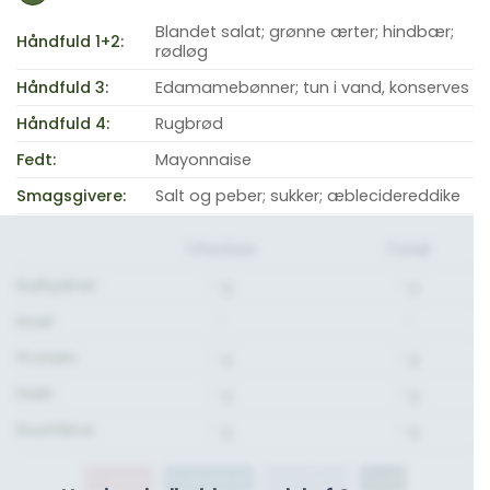
Blandet salat; grønne ærter; hindbær;
Håndfuld 1+2:
rødløg
Håndfuld 3:
Edamamebønner; tun i vand, konserves
Håndfuld 4:
Rugbrød
Fedt:
Mayonnaise
Smagsgivere:
Salt og peber; sukker; æblecidereddike
1 Portion
Total
Kulhydrat:
- g.
- g.
Kcal:
-
-
Protein:
- g.
- g.
Fedt:
- g.
- g.
Kostfibre:
- g.
- g.
Protein
Kulhydrat
Kostfibre
Fedt