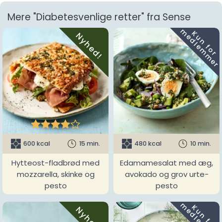
Mere "Diabetesvenlige retter" fra Sense
m
K
u
n
f
o
r
e
d
l
e
m
m
e
r
Nyhed!





600 kcal
15 min.
480 kcal
10 min.
Hytteost-fladbrød med
Edamamesalat med æg,
mozzarella, skinke og
avokado og grov urte-
pesto
pesto
K
u
n
f
o
r
e
d
l
e
m
m
e
r
Nyhed!