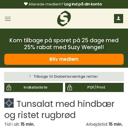
Fortsæt
Allerede medlem?
Log ind på din konto
til
indhold
Kom tilbage på sporet på 25 dage med
25% rabat med Suzy Wengel!
Bliv medlem
Tilbage til Diabetesvenlige retter
Indkøbsliste
PDF/Print
Tunsalat med hindbær
og ristet rugbrød
Tid i alt:
15 min.
Arbejdstid:
15 min.