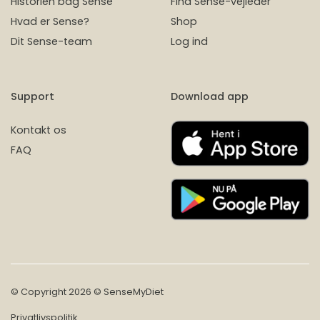
Historien bag Sense
Find Sense-vejleder
Hvad er Sense?
Shop
Dit Sense-team
Log ind
Support
Download app
Kontakt os
FAQ
© Copyright 2026 © SenseMyDiet
Privatlivspolitik