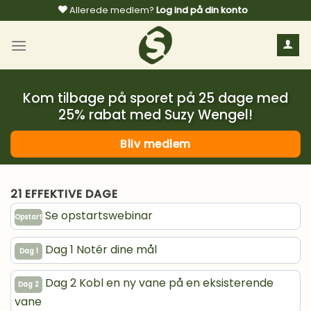
Fortsæt
Allerede medlem?
Log ind på din konto
til
indhold
Kom tilbage på sporet på 25 dage med
25% rabat med Suzy Wengel!
Bliv medlem
21 EFFEKTIVE DAGE
Se opstartswebinar
Opstart
Dag 1 Notér dine mål
Dag 1
Dag 2 Kobl en ny vane på en eksisterende
Dag 2
vane