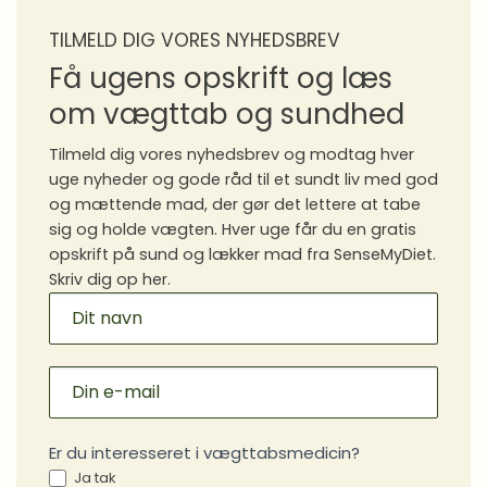
TILMELD DIG VORES NYHEDSBREV
Dag 20 Tjek dit væskeindtag
Dag 20
Få ugens opskrift og læs
Dag 21 Sæt tre mål
Dag 21
om vægttab og sundhed
Tilmeld dig vores nyhedsbrev og modtag hver
uge nyheder og gode råd til et sundt liv med god
og mættende mad, der gør det lettere at tabe
sig og holde vægten. Hver uge får du en gratis
opskrift på sund og lækker mad fra SenseMyDiet.
Skriv dig op her.
MAILCHIMP
SIGNUP
Er du interesseret i vægttabsmedicin?
Ja tak