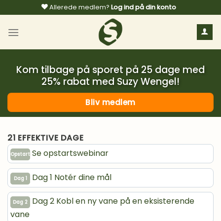
Fortsæt
Allerede medlem?
Log ind på din konto
til
indhold
Kom tilbage på sporet på 25 dage med
25% rabat med Suzy Wengel!
Bliv medlem
21 EFFEKTIVE DAGE
Se opstartswebinar
Opstart
Dag 1 Notér dine mål
Dag 1
Dag 2 Kobl en ny vane på en eksisterende
Dag 2
vane