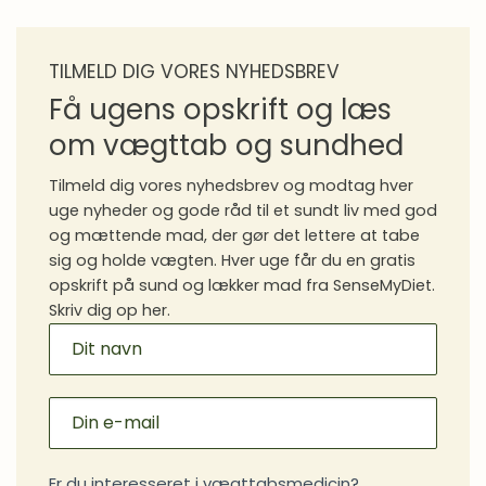
Dag 20 Tjek dit væskeindtag
Dag 20
TILMELD DIG VORES NYHEDSBREV
Dag 21 Sæt tre mål
Dag 21
Få ugens opskrift og læs
om vægttab og sundhed
Tilmeld dig vores nyhedsbrev og modtag hver
uge nyheder og gode råd til et sundt liv med god
og mættende mad, der gør det lettere at tabe
sig og holde vægten. Hver uge får du en gratis
opskrift på sund og lækker mad fra SenseMyDiet.
Skriv dig op her.
MAILCHIMP
SIGNUP
Er du interesseret i vægttabsmedicin?