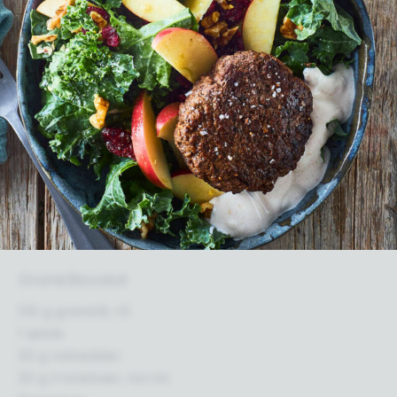
Grønkålssalat
130 g grønkål, rå
1 æble
20 g valnødder
20 g tranebær, tørret