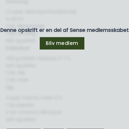
Dressing
1 ½ spsk. ekstra jomfruolivenolie
½ citron
1 tsk. dijonsennep
Denne opskrift er en del af Sense medlemsskabet
1 tsk. honning
salt og peber
Bliv medlem
Hakkebøf
400 g hakket oksekød, 3-7 %
salt og peber
1 tsk. olie
1 tsk. smør
Dip
4 spsk. fraiche, maks. 9 %
1 nip paprika
2 tsk. sriracha chili sauce
salt og peber