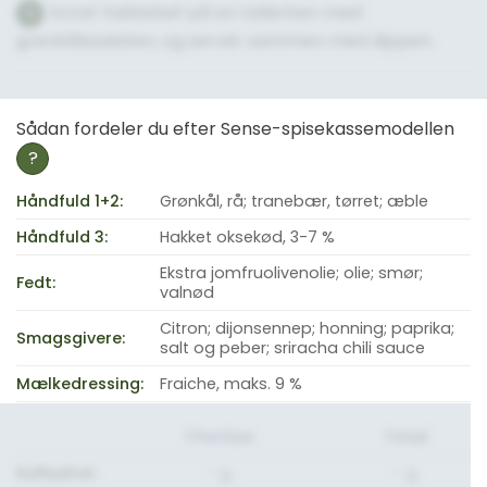
Anret hakkebøf på en tallerken med
5
grønkålssalaten, og servér sammen med dippen.
Sådan fordeler du efter Sense-spisekassemodellen
?
Håndfuld 1+2:
Grønkål, rå; tranebær, tørret; æble
Håndfuld 3:
Hakket oksekød, 3-7 %
Ekstra jomfruolivenolie; olie; smør;
Fedt:
valnød
Citron; dijonsennep; honning; paprika;
Smagsgivere:
salt og peber; sriracha chili sauce
Mælkedressing:
Fraiche, maks. 9 %
1 Portion
Total
Kulhydrat:
- g.
- g.