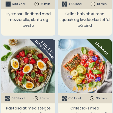
600 kcal
15 min.
465 kcal
10 min.
Hytteost-fladbrød med
Grillet hakkebøf med
mozzarella, skinke og
squash og krydderkartoffel
pesto
på pind
m
K
u
n
f
o
r
e
d
l
e
m
m
e
r
Nyhed!





630 kcal
25 min.
610 kcal
35 min.
Pastasalat med stegte
Grillet laks med