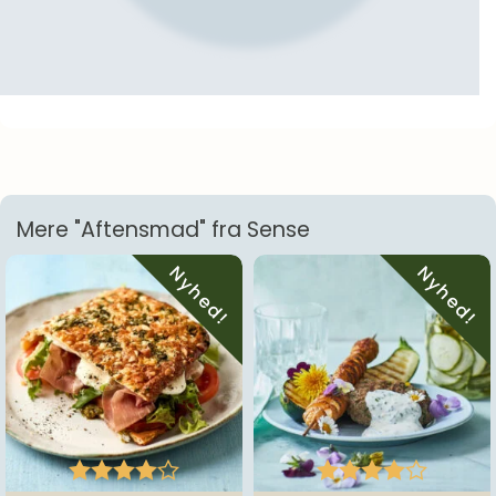
Mere "Aftensmad" fra Sense
Nyhed!
Nyhed!









