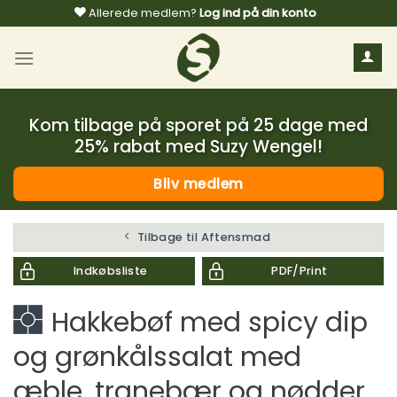
Fortsæt
Allerede medlem?
Log ind på din konto
til
indhold
Kom tilbage på sporet på 25 dage med
25% rabat med Suzy Wengel!
Bliv medlem
Tilbage til Aftensmad
Indkøbsliste
PDF/Print
Hakkebøf med spicy dip
og grønkålssalat med
æble, tranebær og nødder