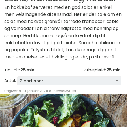
En hakkebøf serveret med en god salat er enkel
men velsmagende aftensmad. Her er der tale om en
salat med hakket grønkål, tørrede tranebær, æble
og valnødder i en citronvinaigrette med honning og
sennep. Hertil kommer også en krydret dip til
hakkebøffen lavet på på fraiche, Sriracha chilisauce
og paprika. Er lysten til det, kan du smage dippen til
med en anelse revet hvidløg og et dryp citronsaft.
Tid i alt:
25 min.
Arbejdstid:
25 min.
Antal:
2 portioner
Udgivet d. 31. januar 2024 af
SenseMyDiet