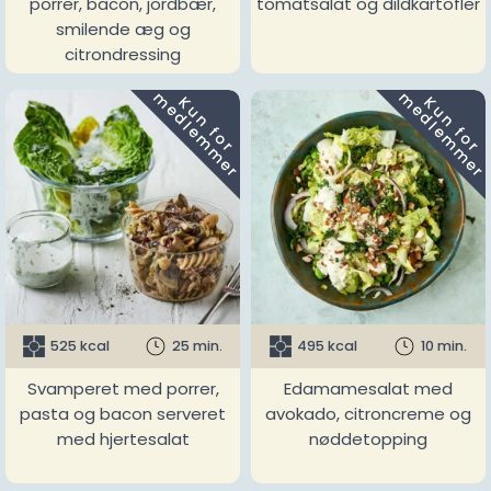
porrer, bacon, jordbær,
tomatsalat og dildkartofler
smilende æg og
citrondressing
m
m
K
u
n
f
o
r
e
d
l
e
m
m
e
r
K
u
n
f
o
r
e
d
l
e
m
m
e
r
525 kcal
25 min.
495 kcal
10 min.
Svamperet med porrer,
Edamamesalat med
pasta og bacon serveret
avokado, citroncreme og
med hjertesalat
nøddetopping