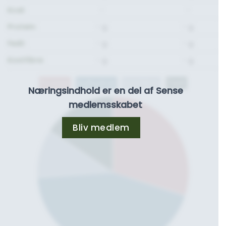
Kcal:
-
-
Protein:
- g.
- g.
Fedt:
- g.
- g.
Kostfibre:
- g.
- g.
Protein
Kulhydrat
Kostfibre
Fedt
Næringsindhold er en del af Sense
medlemsskabet
Bliv medlem