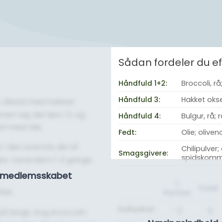
Sådan fordeler du 
Håndfuld 1+2:
Broccoli, r
Håndfuld 3:
Hakket okse
lle. Bland med hakket
sen sej, del den i 2, og
Håndfuld 4:
Bulgur, rå; 
sl med olie.
Fedt:
Olie; oliven
t i den øverste del af
Chilipulver;
Smagsgivere:
spidskom
egte. Vend dem 1-2 gange
se medlemsskabet
1
Total
køl.
Portion
Kulhydrat:
- g.
- g.
å langs. Kog broccoli i