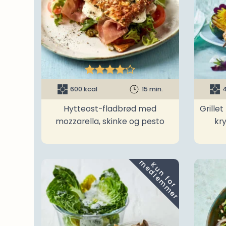





600 kcal
15 min.
4
Hytteost-fladbrød med
Grille
mozzarella, skinke og pesto
kr
m
K
u
n
f
o
r
e
d
l
e
m
m
e
r