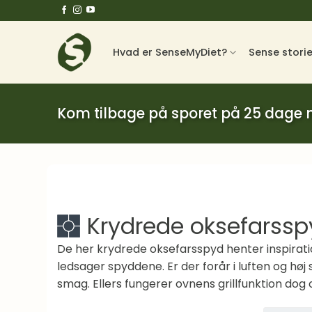
Fortsæt
til
indhold
Hvad er SenseMyDiet?
Sense stori
Kom tilbage på sporet på 25 dage
Krydrede oksefarssp
De her krydrede oksefarsspyd henter inspirati
ledsager spyddene. Er der forår i luften og høj 
smag. Ellers fungerer ovnens grillfunktion dog