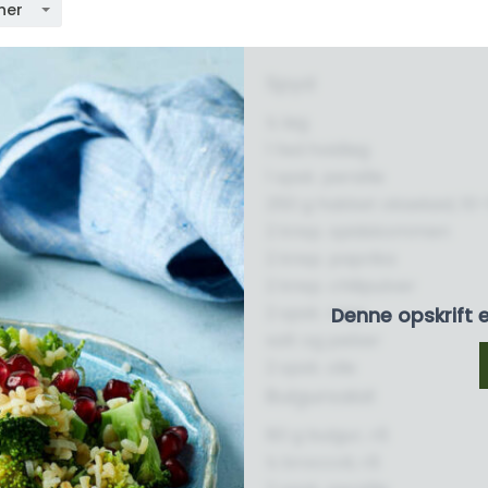
ner
Spyd
½ løg
1 fed hvidløg
1 spsk. persille
250 g hakket oksekød, 10-
2 knsp. spidskommen
2 knsp. paprika
2 knsp. chilipulver
2 spsk. rasp
Denne opskrift 
salt og peber
2 spsk. olie
Bulgursalat
80 g bulgur, rå
½ broccoli, rå