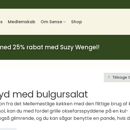
es
Medlemskab
Om Sense
Shop
 med 25% rabat med Suzy Wengel!
Tilbage 
yd med bulgursalat
on fra det Mellemøstlige køkken med den flittige brug af 
sol, kan du med fordel grille oksefarsspyddene på en kul- 
 også glimrende, og du kan sågar benytte en pande, hvis d