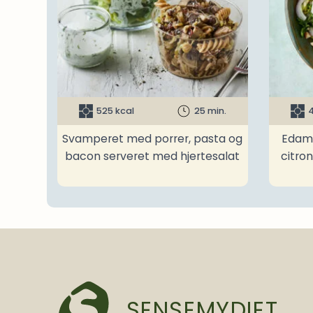
525 kcal
25 min.
4
Svamperet med porrer, pasta og
Edam
bacon serveret med hjertesalat
citro
SENSEMYDIET