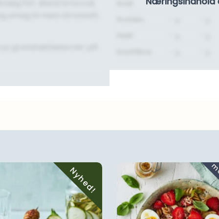
Næringsindhold 
årsløg fint. Bland broccoli,
Kcal:
-
-
og smag til med citronsaft,
Protein:
- g.
- g.
Fedt:
- g.
- g.
 Drys granatæblekerner på
Kostfibre:
- g.
- g.
Nyhed!