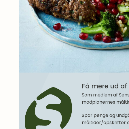
Få mere ud af 
Som medlem af SenseM
madplanernes måltide
Spar penge og undgå
måltider/opskrifter