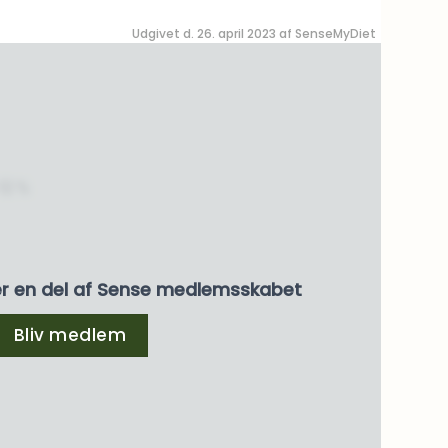
Udgivet d. 26. april 2023 af
SenseMyDiet
12 %
er en del af Sense medlemsskabet
Bliv medlem