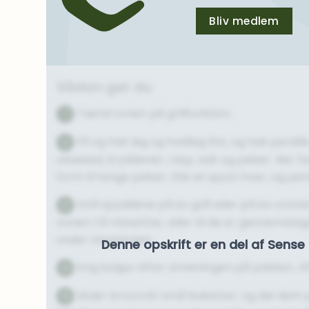
Bliv medlem
Sådan gør du
Tænd ovnen på grillfunktion.
1
Pil og hak løg og hvidløg fint, og hak persi
2
oksekød, krydderier, rasp, salt og peber. Rør far
form til lange pølser. Stik et spyd i hver, og pen
Grill spyddene på en grill eller på en ovnris
3
ovnen i 10 minuttter, eller til de er gennemst
under stegningen.
Denne opskrift er en del af Sen
Kog bulgur efter anvisningen på pakken. Af
4
Skær broccoli i små buketter, og del dem p
5