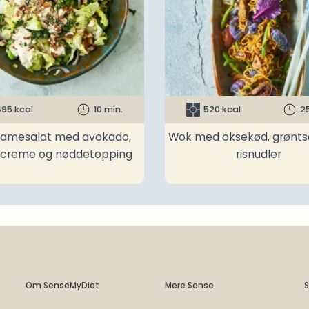
95 kcal
10 min.
520 kcal
2
amesalat med avokado,
Wok med oksekød, grønts
ncreme og nøddetopping
risnudler
Om SenseMyDiet
Mere Sense
S