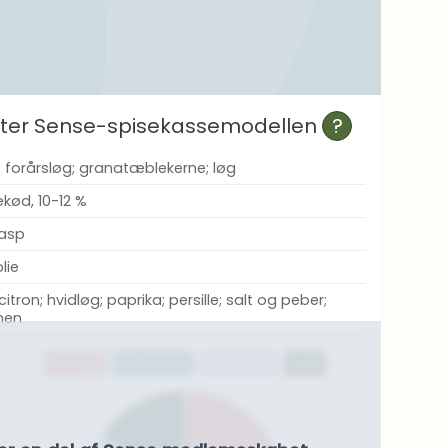
efter Sense-spisekassemodellen
?
å; forårsløg; granatæblekerne; løg
kød, 10-12 %
rasp
olie
 citron; hvidløg; paprika; persille; salt og peber;
men
Protein
Kulhydrat
Kostfibre
Fedt