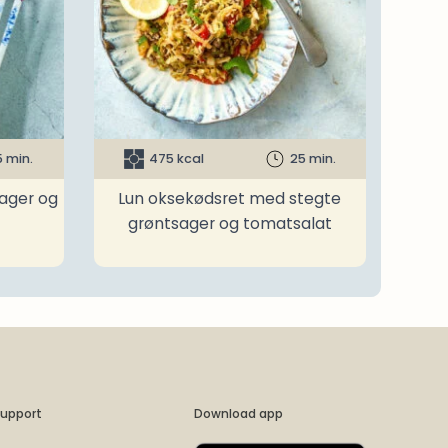
5 min.
475 kcal
25 min.
ager og
Lun oksekødsret med stegte
grøntsager og tomatsalat
upport
Download app