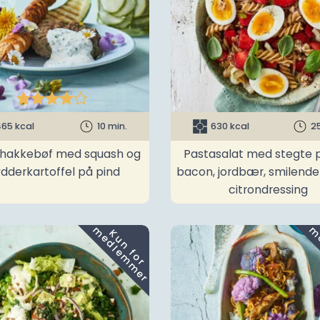





65 kcal
10 min.
630 kcal
2
t hakkebøf med squash og
Pastasalat med stegte p
ydderkartoffel på pind
bacon, jordbær, smilend
citrondressing
m
K
u
n
f
o
r
e
d
l
e
m
m
e
r