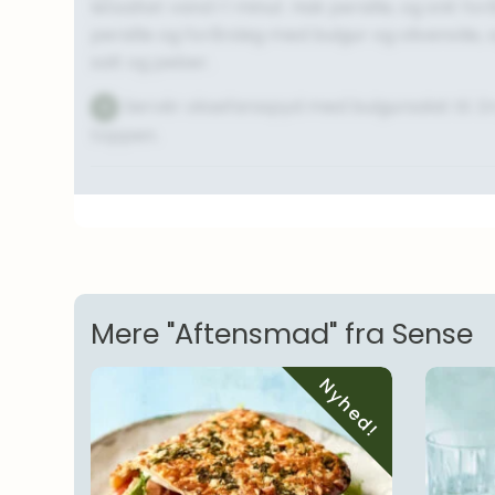
letsaltet vand i 1 minut. Hak persille, og snit for
persille og forårsløg med bulgur og olivenolie, 
salt og peber.
Servér oksefarsspyd med bulgursalat til.
6
toppen.
Mere "Aftensmad" fra Sense
Nyhed!