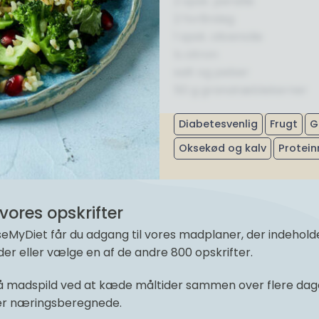
2 spsk. persille
2 forårsløg
1 spsk. olivenolie
½ citron
salt og peber
50 g granatæblekerner
Diabetesvenlig
Frugt
G
Oksekød og kalv
Protein
vores opskrifter
yDiet får du adgang til vores madplaner, der indeholder 
r eller vælge en af de andre 800 opskrifter.
 madspild ved at kæde måltider sammen over flere dage 
 er næringsberegnede.