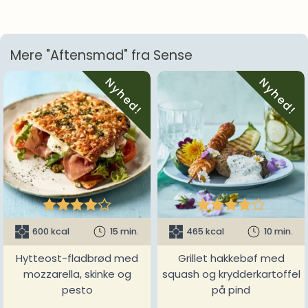
Mere "Aftensmad" fra Sense
Nyhed!
Nyhed!










600 kcal
15 min.
465 kcal
10 min.
Hytteost-fladbrød med
Grillet hakkebøf med
mozzarella, skinke og
squash og krydderkartoffel
pesto
på pind