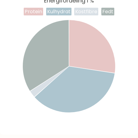
Energifordeling i %
Protein
Kulhydrat
Kostfibre
Fedt