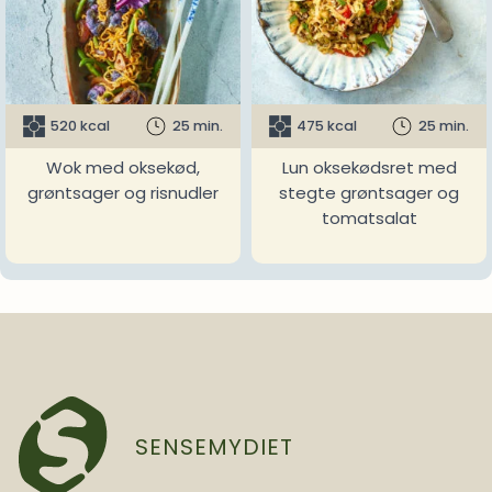
520 kcal
25 min.
475 kcal
25 min.
Wok med oksekød,
Lun oksekødsret med
grøntsager og risnudler
stegte grøntsager og
tomatsalat
SENSEMYDIET