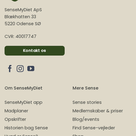
SenseMyDiet ApS
Blækhatten 33
5220 Odense SØ
CVR: 40017747
Kontakt os
Om SenseMyDiet
Mere Sense
SenseMyDiet app
Sense stories
Madplaner
Medlemskaber & priser
Opskrifter
Blog/events
Historien bag Sense
Find Sense-vejleder