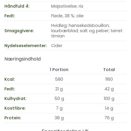
Håndfuld 4:
Majsstivelse; ris
Fedt:
Fløde, 38 %; olie
Hvidløg; hønsekødsbouillon;
Smagsgivere:
laurbærblad; salt og peber; tørret
timian
Nydelseselementer:
Cider
Næringsindhold
1 Portion
Total
Kcal:
580
1160
Fedt:
21 g
42 g
Kulhydrat:
50 g
100 g
Kostfibre:
7 g
14 g
Protein:
38 g
76 g