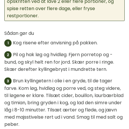
opskriften ved at lave 2 eller flere portioner, og
spise retten over flere dage, eller fryse
restportioner.
Sådan gør du
Kog risene efter anvisning på pakken.
1
Pil og hak løg og hvidløg. Fjern porretop og -
2
bund, og skyl helt ren for jord. Skær porre i ringe.
Skær derefter kyllingebryst i mundrette tern.
Brun kyllingetern i olie i en gryde, til de tager
3
farve. Kom løg, hvidløg og porre ved, og steg videre,
til løgene er klare. Tilsæt cider, bouillon, laurbærblad
og timian, bring gryden i kog, og lad den simre under
låg i 8-10 minutter. Tilsæt ærter og fløde, og jævn
med majsstivelse rørt ud i vand. Smag til med salt og
peber.