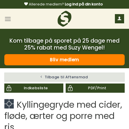
Fortsæt
Allerede medlem?
Log ind på din konto
til
indhold
Kom tilbage på sporet på 25 dage med
25% rabat med Suzy Wengel!
Bliv medlem
Tilbage til Aftensmad
Indkøbsliste
PDF/Print
Kyllingegryde med cider,
fløde, ærter og porre med
ris