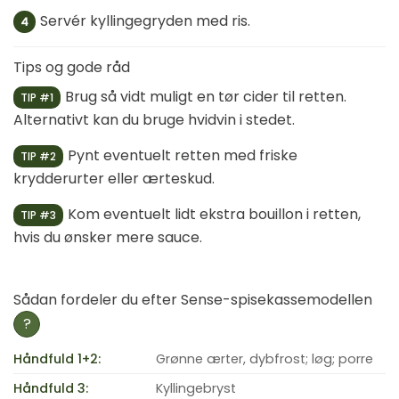
Servér kyllingegryden med ris.
4
Tips og gode råd
Brug så vidt muligt en tør cider til retten.
TIP #1
Alternativt kan du bruge hvidvin i stedet.
Pynt eventuelt retten med friske
TIP #2
krydderurter eller ærteskud.
Kom eventuelt lidt ekstra bouillon i retten,
TIP #3
hvis du ønsker mere sauce.
Sådan fordeler du efter Sense-spisekassemodellen
?
Håndfuld 1+2:
Grønne ærter, dybfrost; løg; porre
Håndfuld 3:
Kyllingebryst