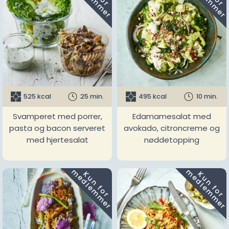
525 kcal
25 min.
495 kcal
10 min.
Svamperet med porrer,
Edamamesalat med
pasta og bacon serveret
avokado, citroncreme og
med hjertesalat
nøddetopping
m
m
K
u
n
f
o
r
e
d
l
e
m
m
e
r
K
u
n
f
o
r
e
d
l
e
m
m
e
r