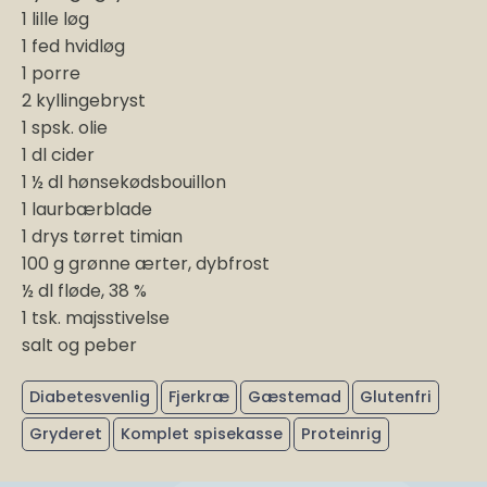
1 lille løg
1 fed hvidløg
1 porre
2 kyllingebryst
1 spsk. olie
1 dl cider
1 ½ dl hønsekødsbouillon
1 laurbærblade
1 drys tørret timian
100 g grønne ærter, dybfrost
½ dl fløde, 38 %
1 tsk. majsstivelse
salt og peber
Diabetesvenlig
Fjerkræ
Gæstemad
Glutenfri
Gryderet
Komplet spisekasse
Proteinrig