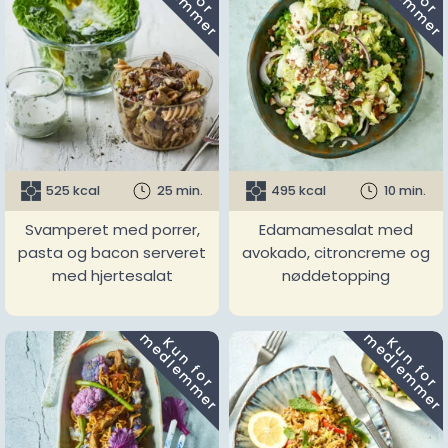
525 kcal
25 min.
495 kcal
10 min.
Svamperet med porrer,
Edamamesalat med
pasta og bacon serveret
avokado, citroncreme og
med hjertesalat
nøddetopping
m
m
K
u
n
f
o
r
e
d
l
e
m
m
e
r
K
u
n
f
o
r
e
d
l
e
m
m
e
r