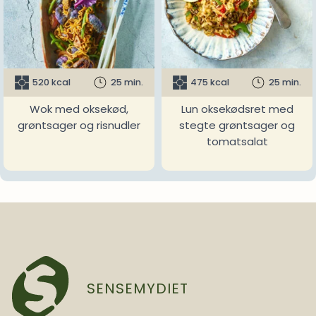
520 kcal
25 min.
475 kcal
25 min.
Wok med oksekød,
Lun oksekødsret med
grøntsager og risnudler
stegte grøntsager og
tomatsalat
SENSEMYDIET