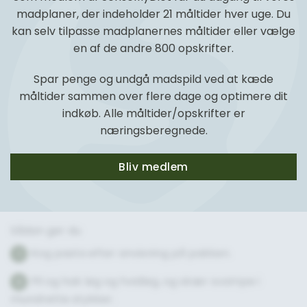
madplaner, der indeholder 21 måltider hver uge. Du
kan selv tilpasse madplanernes måltider eller vælge
en af de andre 800 opskrifter.
Spar penge og undgå madspild ved at kæde
måltider sammen over flere dage og optimere dit
indkøb. Alle måltider/opskrifter er
næringsberegnede.
Bliv medlem
Sådan gør du
Kog pasta efter anvisning på pakken.
1
Pil og hak løg og hvidløg, og skær svampe i
2
mundrette stykker.