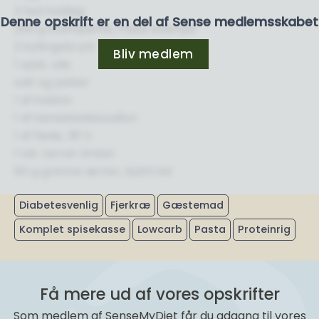
2 fed hvidløg
Denne opskrift er en del af Sense medlemsskabet
200 g svampemix, friske svampe
2 kyllingebryst
Bliv medlem
1 spsk. olie
salt og peber
1 dl hvidvin
1 dl hønsekødsbouillon
1 dl fløde, 38 %
1 tsk. tørret timian
80 g grønne ærter, dybfrost
Diabetesvenlig
Fjerkræ
Gæstemad
Komplet spisekasse
Lowcarb
Pasta
Proteinrig
Få mere ud af vores opskrifter
Som medlem af SenseMyDiet får du adgang til vores