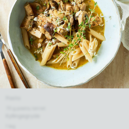
Pasta
70 g pasta, tørret
Kyllingegryde
1 løg