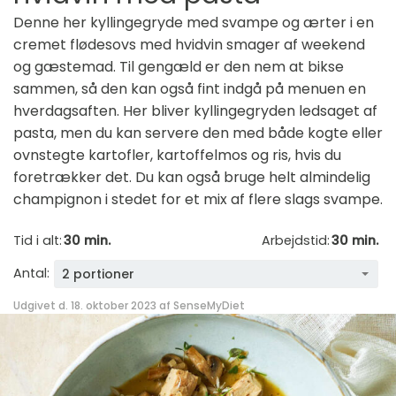
Denne her kyllingegryde med svampe og ærter i en
cremet flødesovs med hvidvin smager af weekend
og gæstemad. Til gengæld er den nem at bikse
sammen, så den kan også fint indgå på menuen en
hverdagsaften. Her bliver kyllingegryden ledsaget af
pasta, men du kan servere den med både kogte eller
ovnstegte kartofler, kartoffelmos og ris, hvis du
foretrækker det. Du kan også bruge helt almindelig
champignon i stedet for et mix af flere slags svampe.
Tid i alt:
30 min.
Arbejdstid:
30 min.
Antal:
2 portioner
Udgivet d. 18. oktober 2023 af
SenseMyDiet