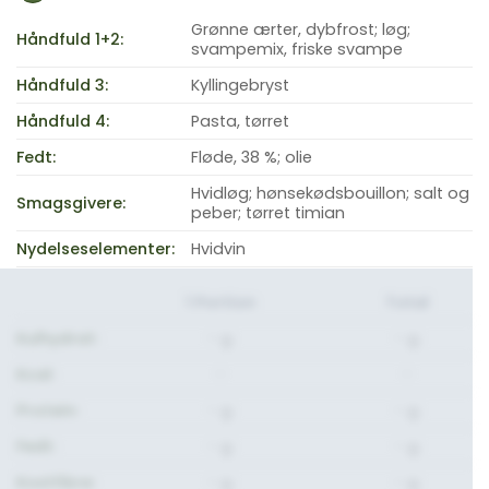
Grønne ærter, dybfrost; løg;
Håndfuld 1+2:
svampemix, friske svampe
Håndfuld 3:
Kyllingebryst
Håndfuld 4:
Pasta, tørret
Fedt:
Fløde, 38 %; olie
Hvidløg; hønsekødsbouillon; salt og
Smagsgivere:
peber; tørret timian
Nydelseselementer:
Hvidvin
1 Portion
Total
Kulhydrat:
- g.
- g.
Kcal:
-
-
Protein:
- g.
- g.
Fedt:
- g.
- g.
Kostfibre:
- g.
- g.