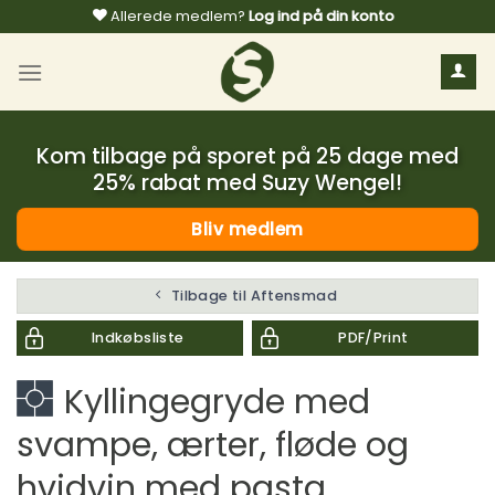
Fortsæt
Allerede medlem?
Log ind på din konto
til
indhold
Kom tilbage på sporet på 25 dage med
25% rabat med Suzy Wengel!
Bliv medlem
Tilbage til Aftensmad
Indkøbsliste
PDF/Print
Kyllingegryde med
svampe, ærter, fløde og
hvidvin med pasta