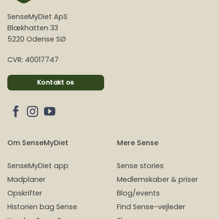
SenseMyDiet ApS
Blækhatten 33
5220 Odense SØ
CVR: 40017747
Kontakt os
Om SenseMyDiet
Mere Sense
SenseMyDiet app
Sense stories
Madplaner
Medlemskaber & priser
Opskrifter
Blog/events
Historien bag Sense
Find Sense-vejleder