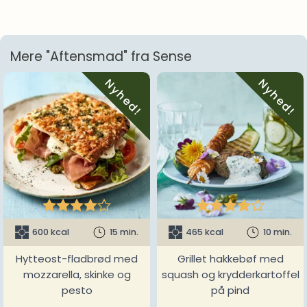
Mere "Aftensmad" fra Sense
Nyhed!
Nyhed!










600 kcal
15 min.
465 kcal
10 min.
Hytteost-fladbrød med
Grillet hakkebøf med
mozzarella, skinke og
squash og krydderkartoffel
pesto
på pind