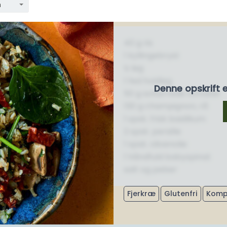
n
40 g ris
1 kyllingebryst
½ løg
1 fed hvidløg
Denne opskrift 
50 g soltørrede tomater
130 g champignon, rå
1 spsk. frisk basilikum
2 spsk. persille
1 spsk. olivenolie
1 håndfuld babyspinat
salt og peber
Fjerkræ
Glutenfri
Komp