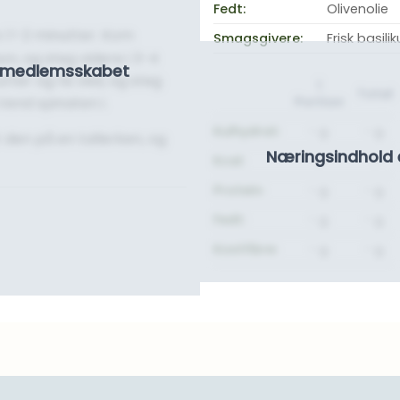
Fedt:
Olivenolie
 i 1-2 minutter. Kom
Smagsgivere:
Frisk basili
n, og steg videre i 3-4
se medlemsskabet
ter og ris ved, og steg
1
Total
Vend spinaten i.
Portion
Kulhydrat:
- g.
- g.
 den på en tallerken, og
Næringsindhold 
Kcal:
-
-
Protein:
- g.
- g.
Fedt:
- g.
- g.
Kostfibre:
- g.
- g.