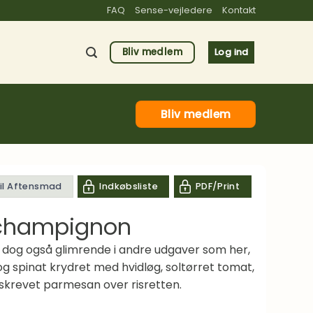
FAQ
Sense-vejledere
Kontakt
Bliv medlem
Log ind
Bliv medlem
til Aftensmad
Indkøbsliste
PDF/Print
g champignon
r dog også glimrende i andre udgaver som her,
og spinat krydret med hvidløg, soltørret tomat,
riskrevet parmesan over risretten.