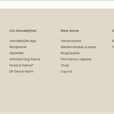
Om SenseMyDiet
Mere Sense
S
SenseMyDiet app
Sense stories
K
Madplaner
Medlemskaber & priser
Opskrifter
Blog/events
Historien bag Sense
Find Sense-vejleder
Hvad er Sense?
Shop
Dit Sense-team
Log ind