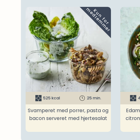
m
K
u
n
f
o
r
e
d
l
e
m
m
e
r
525 kcal
25 min.
4
Svamperet med porrer, pasta og
Edam
bacon serveret med hjertesalat
citro