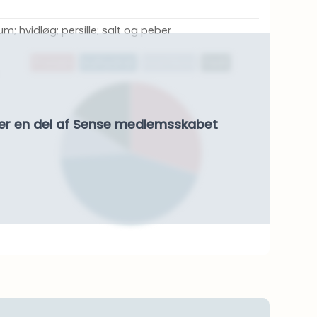
kum; hvidløg; persille; salt og peber
Protein
Kulhydrat
Kostfibre
Fedt
er en del af Sense medlemsskabet