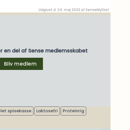
Udgivet d. 24. maj 2023 af
SenseMyDiet
er en del af Sense medlemsskabet
Bliv medlem
let spisekasse
Laktosefri
Proteinrig