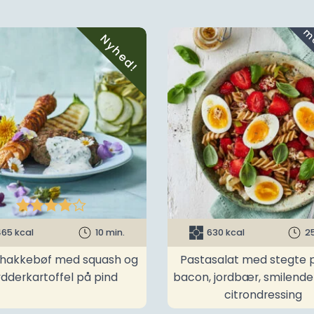
Nyhed!





65 kcal
10 min.
630 kcal
2
t hakkebøf med squash og
Pastasalat med stegte p
ydderkartoffel på pind
bacon, jordbær, smilend
citrondressing