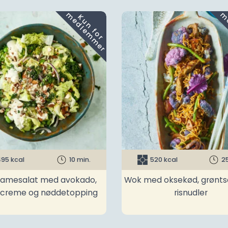
m
K
u
n
f
o
r
e
d
l
e
m
m
e
r
95 kcal
10 min.
520 kcal
2
amesalat med avokado,
Wok med oksekød, grønts
ncreme og nøddetopping
risnudler