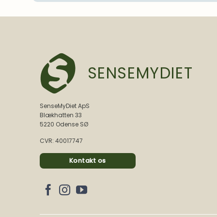
SENSEMYDIET
SenseMyDiet ApS
Blækhatten 33
5220 Odense SØ
CVR: 40017747
Kontakt os