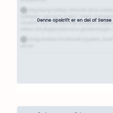
Steg løg og hvidløg i olivenolie på en pande
3
kyllingtern ved, og brun dem. Tilsæt champigno
Denne opskrift er en del af Sen
minutter. Kom nu soltørrede tomater, krydderur
videre, til kyllingestykkerne er gennemstegte. 
Smag risretten til med salt og peber, anret
4
servér.