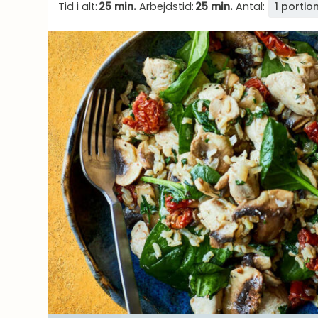
Tid i alt:
25 min.
Arbejdstid:
25 min.
Antal:
1 portio