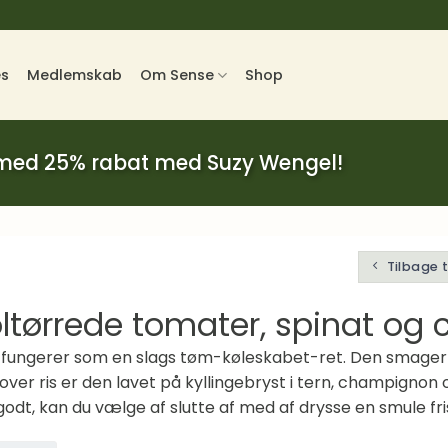
es
Medlemskab
Om Sense
Shop
 med 25% rabat med Suzy Wengel!
Tilbage 
soltørrede tomater, spinat o
tten fungerer som en slags tøm-køleskabet-ret. Den smage
over ris er den lavet på kyllingebryst i tern, champignon 
 godt, kan du vælge af slutte af med af drysse en smule f