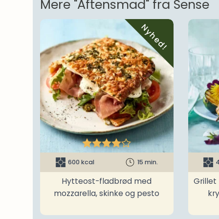
Mere "Aftensmad" fra Sense
Nyhed!





600 kcal
15 min.
4
Hytteost-fladbrød med
Grille
mozzarella, skinke og pesto
kr