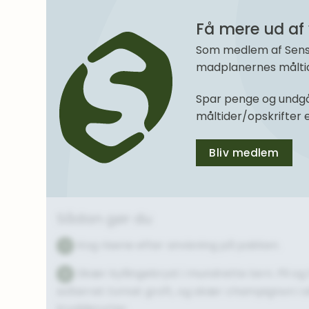
Få mere ud af 
Som medlem af SenseM
madplanernes måltide
Spar penge og undgå
måltider/opskrifter
Bliv medlem
Sådan gør du
Kog risene efter anvisning på pakken.
1
Skær kyllingebryst i mundrette tern. Pil og
2
soltørret tomat groft, og skær champignon i sk
krydderurter.