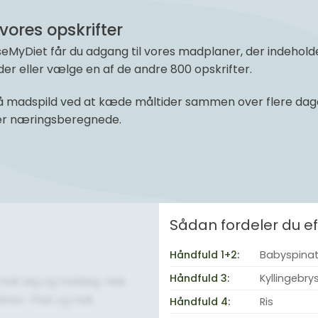
vores opskrifter
yDiet får du adgang til vores madplaner, der indeholder 
r eller vælge en af de andre 800 opskrifter.
 madspild ved at kæde måltider sammen over flere dage 
 er næringsberegnede.
Sådan fordeler du 
Håndfuld 1+2:
Babyspinat;
Håndfuld 3:
Kyllingebry
 hak løg og hvidløg. Hak
iver. Pluk og hak
Håndfuld 4:
Ris