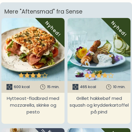
Mere "Aftensmad" fra Sense
Nyhed!
Nyhed!










600 kcal
15 min.
465 kcal
10 min.
Hytteost-fladbrød med
Grillet hakkebøf med
mozzarella, skinke og
squash og krydderkartoffel
pesto
på pind