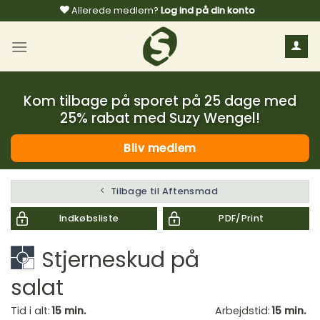
Fortsæt
Allerede medlem?
Log ind på din konto
til
indhold
Kom tilbage på sporet på 25 dage med
25% rabat med Suzy Wengel!
Bliv medlem
Tilbage til Aftensmad
Indkøbsliste
PDF/Print
Stjerneskud på
salat
Tid i alt:
15 min.
Arbejdstid:
15 min.