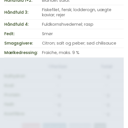
Håndfuld 1+2:
Blandet salat
Fiskefilet, fersk; lodderogn, uægte
Håndfuld 3:
kaviar; rejer
Håndfuld 4:
Fuldkornshvedemel; rasp
Fedt:
Smør
Smagsgivere:
Citron; salt og peber; sød chilisauce
Mælkedressing:
Fraiche, maks. 9 %
1 Portion
Total
Kulhydrat:
- g.
- g.
Kcal:
-
-
Protein:
- g.
- g.
Fedt:
- g.
- g.
Kostfibre:
- g.
- g.
Protein
Kulhydrat
Kostfibre
Fedt