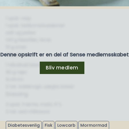
1 spsk. rasp
1 spsk. fuldkornshvedemel
salt og peber
140 g fiskefilet, fersk
10 g smør
Tilbehør
Denne opskrift er en del af Sense medlemsskabet
1 håndfuld blandet salat
Bliv medlem
50 g rejer
¼ citron
2 tsk. lodderogn, uægte kaviar
Dressing
2 spsk. fraiche, maks. 9 %
2 tsk. sød chilisauce
Diabetesvenlig
Fisk
Lowcarb
Mormormad