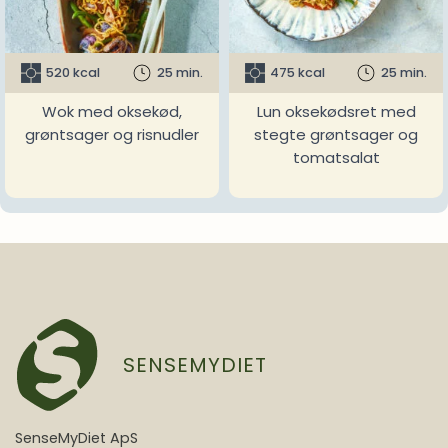
520 kcal
25 min.
475 kcal
25 min.
Wok med oksekød,
Lun oksekødsret med
grøntsager og risnudler
stegte grøntsager og
tomatsalat
SENSEMYDIET
SenseMyDiet ApS