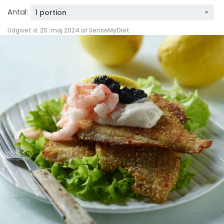
Antal:
1 portion
Udgivet d. 25. maj 2024 af
SenseMyDiet