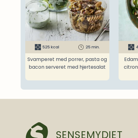
525 kcal
25 min.
4
Svamperet med porrer, pasta og
Edam
bacon serveret med hjertesalat
citro
SENSEMYDIET