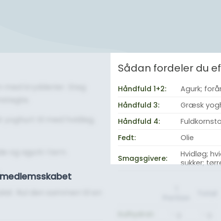
Sådan fordeler du 
m med krydderier. Steg
Håndfuld 1+2:
Agurk; forå
mstegte.
Håndfuld 3:
Græsk yoghur
k yoghurt til med hvidløg,
Håndfuld 4:
Fuldkornsto
Fedt:
Olie
e og agurk i tern.
Hvidløg; hv
Smagsgivere:
sukker; tør
.
se medlemsskabet
1
alat. Rul den sammen til en
Total
Portion
Kulhydrat:
- g.
- g.