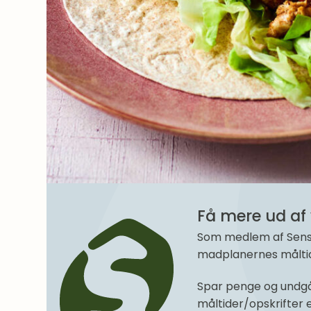
Få mere ud af 
Som medlem af SenseM
madplanernes måltide
Spar penge og undgå
måltider/opskrifter