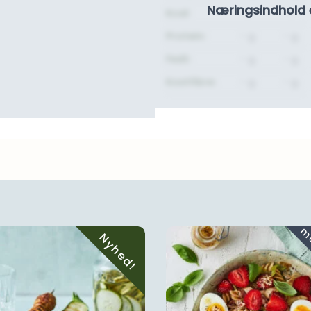
Næringsindhold 
Kcal:
-
-
Protein:
- g.
- g.
Fedt:
- g.
- g.
Kostfibre:
- g.
- g.
Nyhed!