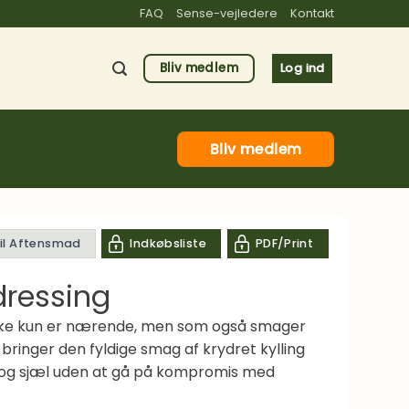
FAQ
Sense-vejledere
Kontakt
Bliv medlem
Log ind
Bliv medlem
til Aftensmad
Indkøbsliste
PDF/Print
dressing
er ikke kun er nærende, men som også smager
bringer den fyldige smag af krydret kylling
p og sjæl uden at gå på kompromis med