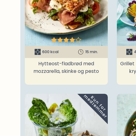





600 kcal
15 min.
4
Hytteost-fladbrød med
Grille
mozzarella, skinke og pesto
kr
m
K
u
n
f
o
r
e
d
l
e
m
m
e
r