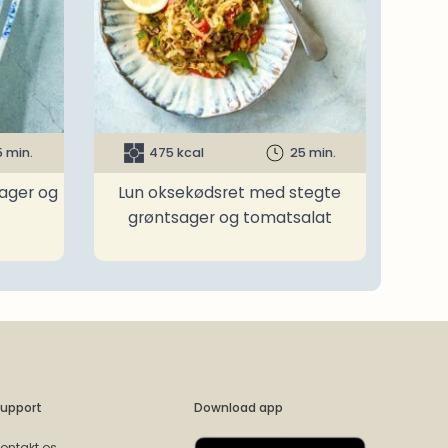
5 min.
475 kcal
25 min.
ager og
Lun oksekødsret med stegte
grøntsager og tomatsalat
upport
Download app
ontakt os