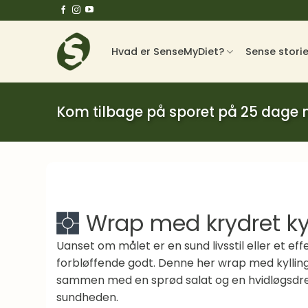
Fortsæt
til
indhold
Hvad er SenseMyDiet?
Sense stori
Kom tilbage på sporet på 25 dage
Wrap med krydret kyl
Uanset om målet er en sund livsstil eller et e
forbløffende godt. Denne her wrap med kylling,
sammen med en sprød salat og en hvidløgsdre
sundheden.