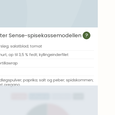
efter Sense-spisekassemodellen
?
rsløg; salatblad; tomat
t, op til 3,5 % fedt; kyllingeinderfilet
rtillawrap
idløgspulver; paprika; salt og peber; spidskommen;
ret oregano
Protein
Kulhydrat
Kostfibre
Fedt