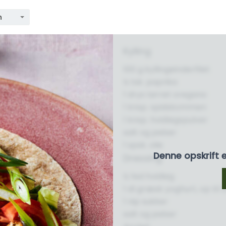
n
Kylling
100 g kyllingeinderfilet
½ tsk. paprika
1 drys tørret oregano
1 knsp. spidskommen
1 knsp. hvidløgspulver
salt og peber
1 spsk. olie
Denne opskrift 
Dressing
½ fed hvidløg
1 dl græsk yoghurt, op til 
1 nip sukker
salt og peber