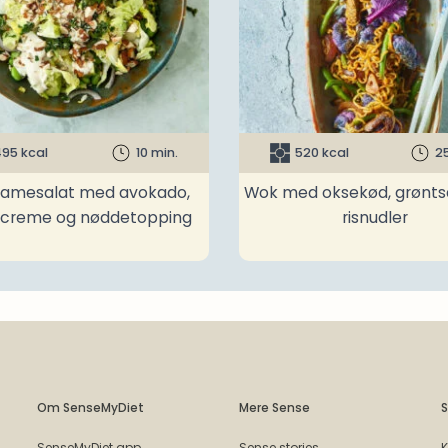
95 kcal
10 min.
520 kcal
2
amesalat med avokado,
Wok med oksekød, grønts
ncreme og nøddetopping
risnudler
Om SenseMyDiet
Mere Sense
S
SenseMyDiet app
Sense stories
K