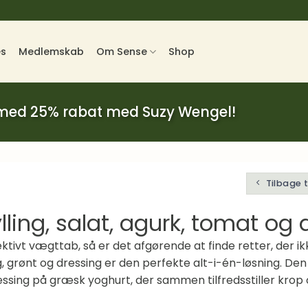
es
Medlemskab
Om Sense
Shop
 med 25% rabat med Suzy Wengel!
Tilbage 
ling, salat, agurk, tomat og 
ffektivt vægttab, så er det afgørende at finde retter, d
 grønt og dressing er den perfekte alt-i-én-løsning. Den 
ssing på græsk yoghurt, der sammen tilfredsstiller kro