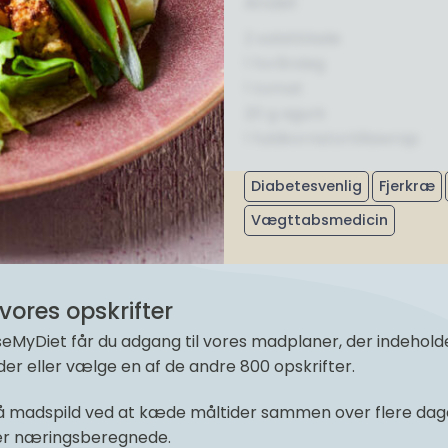
Andet
2 salatblade
1 forårsløg
1 tomat
20 g agurk
1 fuldkornstortillawrap
Diabetesvenlig
Fjerkræ
Vægttabsmedicin
vores opskrifter
yDiet får du adgang til vores madplaner, der indeholder 
r eller vælge en af de andre 800 opskrifter.
 madspild ved at kæde måltider sammen over flere dage 
 er næringsberegnede.