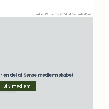
Udgivet d. 29. marts 2024 af
SenseMyDiet
er en del af Sense medlemsskabet
Bliv medlem
3,5 % fedt