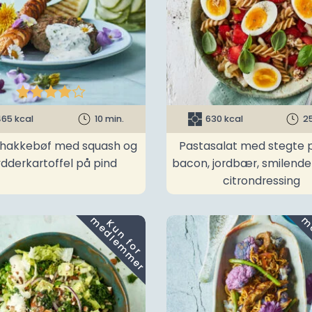





65 kcal
10 min.
630 kcal
2
t hakkebøf med squash og
Pastasalat med stegte p
ydderkartoffel på pind
bacon, jordbær, smilend
citrondressing
m
K
u
n
f
o
r
e
d
l
e
m
m
e
r