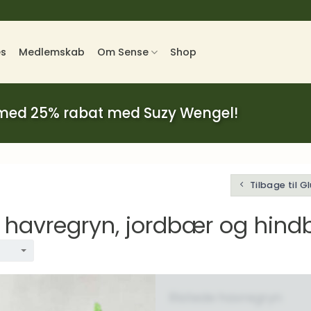
es
Medlemskab
Om Sense
Shop
 med 25% rabat med Suzy Wengel!
Tilbage til G
 havregryn, jordbær og hin
Ristede havregryn