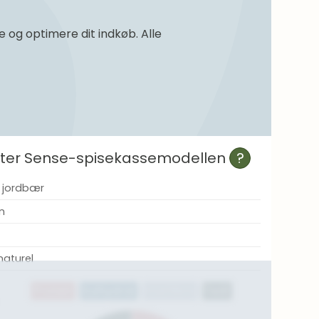
og optimere dit indkøb. Alle
efter Sense-spisekassemodellen
?
 jordbær
n
naturel
Protein
Kulhydrat
Kostfibre
Fedt