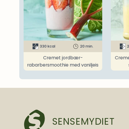
330 kcal
20 min.
2
Cremet jordbær-
Creme
rabarbersmoothie med vaniljeis
SENSEMYDIET