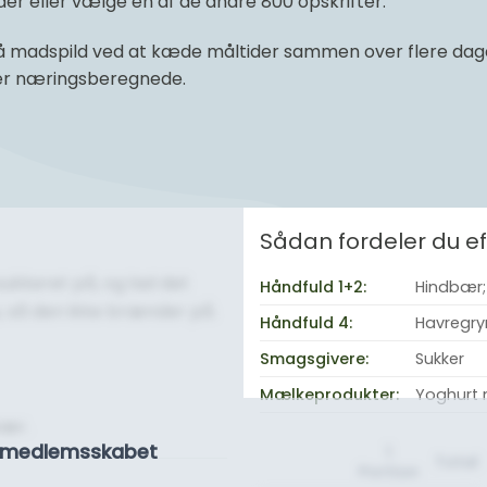
r eller vælge en af de andre 800 opskrifter.
 madspild ved at kæde måltider sammen over flere dage 
 er næringsberegnede.
Sådan fordeler du 
sukkeret på, og lad det
Håndfuld 1+2:
Hindbær;
s, så den ikke brænder på.
Håndfuld 4:
Havregry
Smagsgivere:
Sukker
Mælkeprodukter:
Yoghurt 
bær.
se medlemsskabet
1
Total
Portion