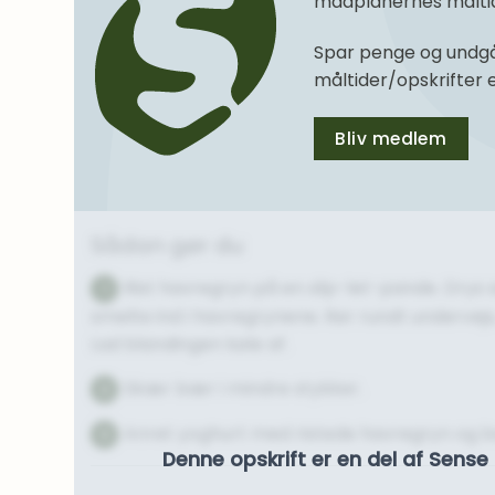
madplanernes måltide
Spar penge og undgå
måltider/opskrifter
Bliv medlem
Sådan gør du
Rist havregryn på en slip-let-pande. Drys 
1
smelte ind i havregrynene. Rør rundt undervej
Lad blandingen køle af.
Skær bær i mindre stykker.
2
Anret yoghurt med ristede havregryn og 
3
Denne opskrift er en del af Sen