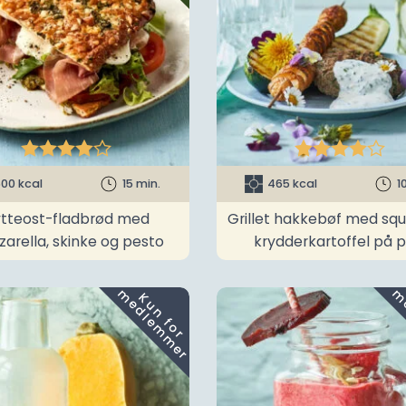










00 kcal
15 min.
465 kcal
1
tteost-fladbrød med
Grillet hakkebøf med sq
arella, skinke og pesto
krydderkartoffel på p
m
K
u
n
f
o
r
e
d
l
e
m
m
e
r