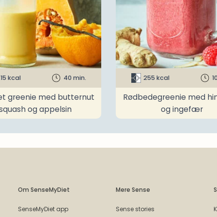
15 kcal
40 min.
255 kcal
1
t greenie med butternut
Rødbedegreenie med h
squash og appelsin
og ingefær
Om SenseMyDiet
Mere Sense
S
SenseMyDiet app
Sense stories
K