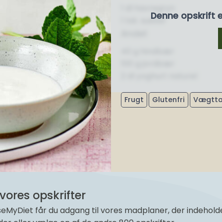
1 dl havregryn
Denne opskrift 
1 tsk. sukker
Andet
40 g hindbær
100 g jordbær
2 dl yoghurt naturel
Frugt
Glutenfri
Vægtta
vores opskrifter
yDiet får du adgang til vores madplaner, der indeholder 