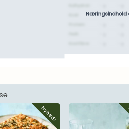
Kulhydrat:
- g.
- g.
Næringsindhold 
Kcal:
-
-
Protein:
- g.
- g.
Fedt:
- g.
- g.
Kostfibre:
- g.
- g.
nse
Nyhed!