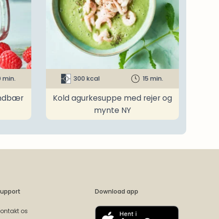
0 min.
300 kcal
15 min.
indbær
Kold agurkesuppe med rejer og
mynte NY
upport
Download app
ontakt os