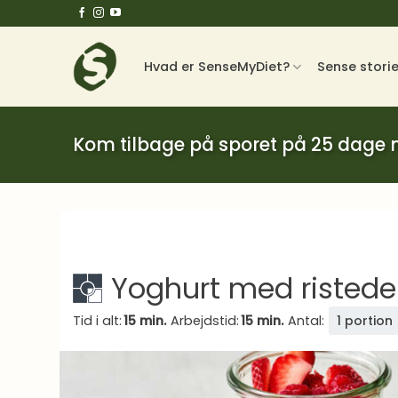
Fortsæt
til
indhold
Hvad er SenseMyDiet?
Sense stori
Kom tilbage på sporet på 25 dage
Yoghurt med ristede
Tid i alt:
15 min.
Arbejdstid:
15 min.
Antal:
1 portion