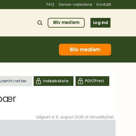
FAQ
Sense-vejledere
Kontakt
Bliv medlem
Log ind
Bliv medlem
lutenfri retter
Indkøbsliste
PDF/Print
dbær
Udgivet d. 5. august 2025 af
SenseMyDiet