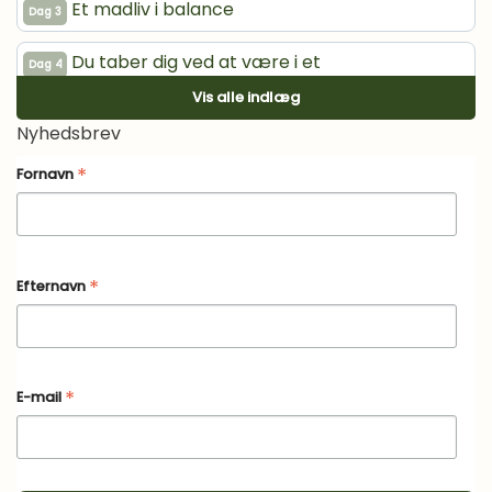
Et madliv i balance
Dag 3
Du taber dig ved at være i et
Dag 4
kalorieunderskud
Vis alle indlæg
Nyhedsbrev
Bevægelse giver krop og sind styrke
Dag 5
*
Fornavn
Din appetit skal holdes i skak
Dag 6
Giv dig selv et vanetjek
Dag 7
*
Efternavn
Protein gør din krop godt
Dag 8
Spis, når du er rigtigt sulten
Dag 9
*
E-mail
Øvelse gør mester
Dag 10
Byg en vane på en eksisterende vane
Dag 11