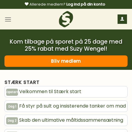
Fortsæt
Allerede medlem?
Log ind på din konto
til
indhold
Kom tilbage på sporet på 25 dage med
25% rabat med Suzy Wengel!
Bliv medlem
STÆRK START
Velkommen til Stærk start
Opstart
Få styr på sult og insisterende tanker om mad
Dag 1
Skab den ultimative måltidssammensætning
Dag 2