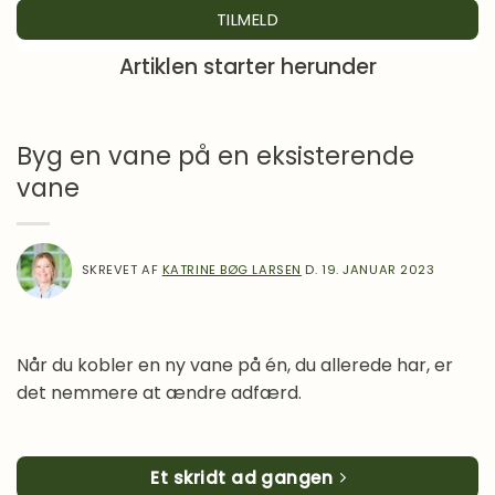
Et skridt ad gangen
Dag 12
Artiklen starter herunder
Lav en prioriteringsliste
Dag 13
Tid til refleksion
Dag 14
Byg en vane på en eksisterende
vane
SKREVET AF
KATRINE BØG LARSEN
D.
19. JANUAR 2023
Når du kobler en ny vane på én, du allerede har, er
det nemmere at ændre adfærd.
Et skridt ad gangen