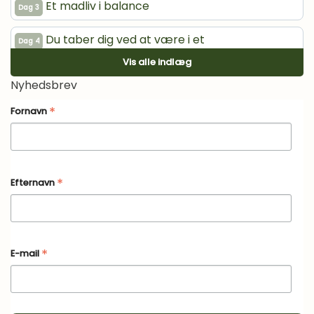
Et madliv i balance
Dag 3
Du taber dig ved at være i et
Dag 4
kalorieunderskud
Vis alle indlæg
Nyhedsbrev
Bevægelse giver krop og sind styrke
Dag 5
*
Fornavn
Din appetit skal holdes i skak
Dag 6
Giv dig selv et vanetjek
Dag 7
*
Efternavn
Protein gør din krop godt
Dag 8
Spis, når du er rigtigt sulten
Dag 9
*
E-mail
Øvelse gør mester
Dag 10
Byg en vane på en eksisterende vane
Dag 11