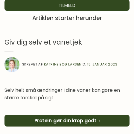
Et skridt ad gangen
Dag 12
Artiklen starter herunder
Lav en prioriteringsliste
Dag 13
Tid til refleksion
Dag 14
Giv dig selv et vanetjek
SKREVET AF
KATRINE BØG LARSEN
D.
15. JANUAR 2023
Selv helt små ændringer i dine vaner kan gøre en
større forskel på sigt.
Protein gør din krop godt