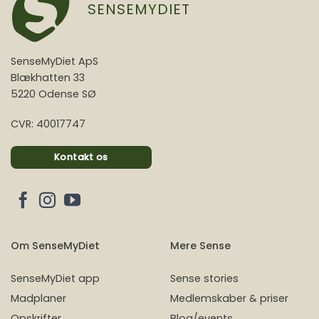
SENSEMYDIET
SenseMyDiet ApS
Blækhatten 33
5220 Odense SØ
CVR: 40017747
Kontakt os
Om SenseMyDiet
Mere Sense
SenseMyDiet app
Sense stories
Madplaner
Medlemskaber & priser
Opskrifter
Blog/events