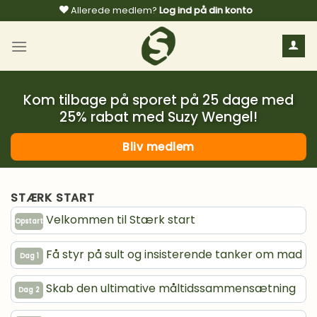
Fortsæt
Allerede medlem?
Log ind på din konto
til
indhold
Kom tilbage på sporet på 25 dage med
25% rabat med Suzy Wengel!
Bliv medlem
STÆRK START
Velkommen til Stærk start
Opstart
Få styr på sult og insisterende tanker om mad
Dag 1
Skab den ultimative måltidssammensætning
Dag 2