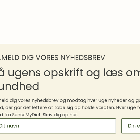
ILMELD DIG VORES NYHEDSBREV
å ugens opskrift og læs 
undhed
meld dig vores nyhedsbrev og modtag hver uge nyheder og go
, der gør det lettere at tabe sig og holde vægten. Hver uge f
 fra SenseMyDiet. Skriv dig op her.
ILCHIMP
GNUP