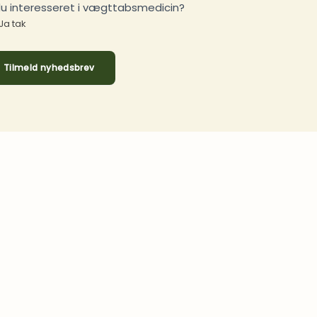
du interesseret i vægttabsmedicin?
Ja tak
Tilmeld nyhedsbrev