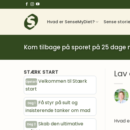
Fortsæt
til
indhold
Hvad er SenseMyDiet?
Sense stori
Kom tilbage på sporet på 25 dage
Lav 
STÆRK START
Velkommen til Stærk
Opstart
start
Få styr på sult og
Dag 1
insisterende tanker om mad
Hvad er
Skab den ultimative
Dag 2