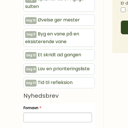
Er 
sulten
Øvelse gør mester
Dag 10
Byg en vane på en
Dag 11
eksisterende vane
Et skridt ad gangen
Dag 12
Lav en prioriteringsliste
Dag 13
Tid til refleksion
Dag 14
Nyhedsbrev
*
Fornavn