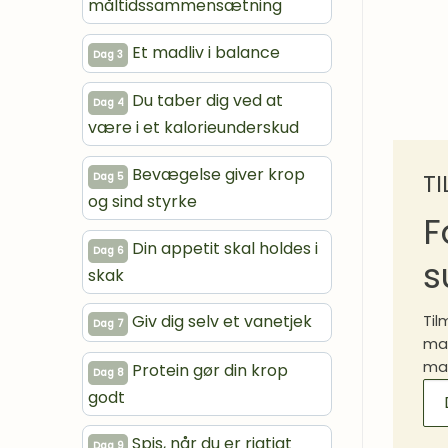
måltidssammensætning
Et madliv i balance
Dag 3
Du taber dig ved at
Dag 4
være i et kalorieunderskud
Bevægelse giver krop
T
Dag 5
og sind styrke
F
Din appetit skal holdes i
Dag 6
s
skak
Giv dig selv et vanetjek
Til
Dag 7
mad
mad
Protein gør din krop
Dag 8
MA
godt
SI
Spis, når du er rigtigt
Dag 9