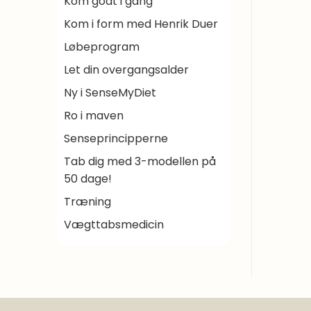
Kom godt i gang
Kom i form med Henrik Duer
Løbeprogram
Let din overgangsalder
Ny i SenseMyDiet
Ro i maven
Senseprincipperne
Tab dig med 3-modellen på
50 dage!
Træning
Vægttabsmedicin