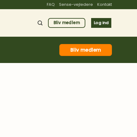
FAQ
Sense-vejledere
Kontakt
Bliv medlem
Log ind
Bliv medlem