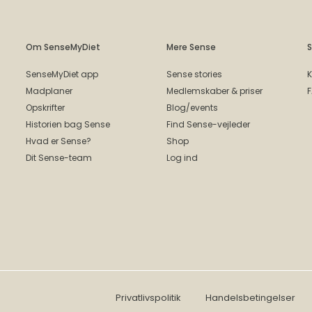
Om SenseMyDiet
Mere Sense
S
SenseMyDiet app
Sense stories
K
Madplaner
Medlemskaber & priser
Opskrifter
Blog/events
Historien bag Sense
Find Sense-vejleder
Hvad er Sense?
Shop
Dit Sense-team
Log ind
Privatlivspolitik
Handelsbetingelser