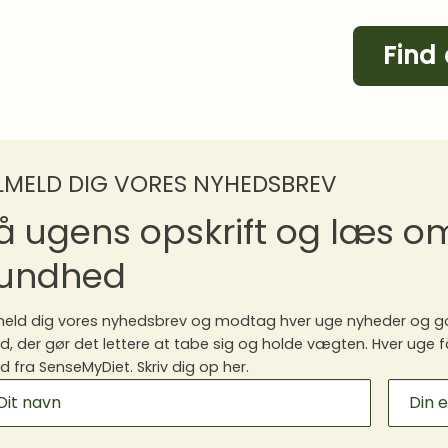
Find
ILMELD DIG VORES NYHEDSBREV
å ugens opskrift og læs 
undhed
meld dig vores nyhedsbrev og modtag hver uge nyheder og go
, der gør det lettere at tabe sig og holde vægten. Hver uge f
 fra SenseMyDiet. Skriv dig op her.
ILCHIMP
GNUP