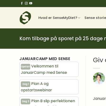
Fortsæt
til
indhold
Hvad er SenseMyDiet?
Sense stori
Kom tilbage på sporet på 25 dage
Giv
JANUARCAMP MED SENSE
Velkommen til
Opstart
JanuarCamp med Sense
Plan A og
Dag 1
opstartswebinar
Janua
Plan B slip perfektionen
Dag 2