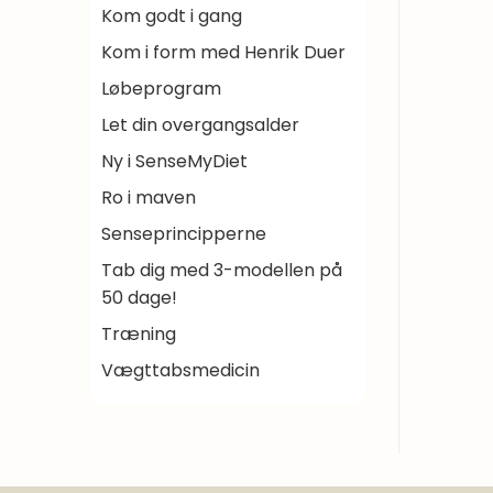
Kom godt i gang
Kom i form med Henrik Duer
Løbeprogram
Let din overgangsalder
Ny i SenseMyDiet
Ro i maven
Senseprincipperne
Tab dig med 3-modellen på
50 dage!
Træning
Vægttabsmedicin