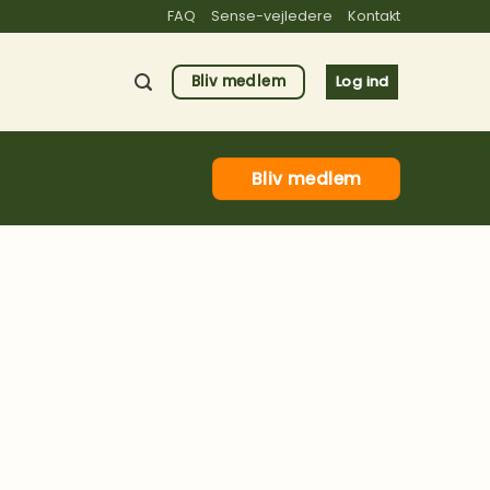
FAQ
Sense-vejledere
Kontakt
Bliv medlem
Log ind
Bliv medlem