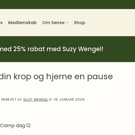
es
Medlemskab
Om Sense
Shop
 med 25% rabat med Suzy Wengel!
 din krop og hjerne en pause
SKREVET AF
SUZY WENGEL
D.
18. JANUAR 2026
rCamp dag 12