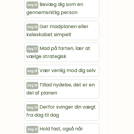
Bevæg dig som en
Dag 15
gennemsnitlig person
Gør madplanen eller
Dag 16
køleskabet simpelt
Mad på farten, lær at
Dag 17
vælge strategisk
Vær venlig mod dig selv
Dag 18
Tillad nydelse, det er en
Dag 19
del af planen
Derfor svinger din vægt
Dag 20
fra dag til dag
Hold fast, også når
Dag 21