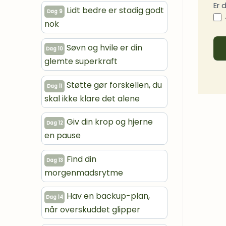
Er 
Lidt bedre er stadig godt
Dag 9
nok
Søvn og hvile er din
Dag 10
glemte superkraft
Støtte gør forskellen, du
Dag 11
skal ikke klare det alene
Giv din krop og hjerne
Dag 12
en pause
Find din
Dag 13
morgenmadsrytme
Hav en backup-plan,
Dag 14
når overskuddet glipper