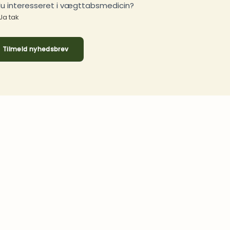
du interesseret i vægttabsmedicin?
Ja tak
Tilmeld nyhedsbrev