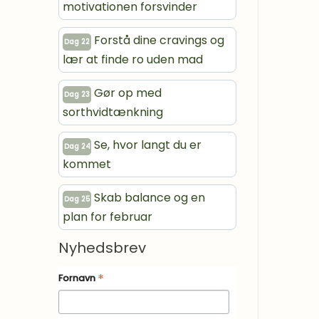
motivationen forsvinder
Forstå dine cravings og
Dag 22
lær at finde ro uden mad
Gør op med
Dag 23
sorthvidtænkning
Se, hvor langt du er
Dag 24
kommet
Skab balance og en
Dag 25
plan for februar
Nyhedsbrev
*
Fornavn