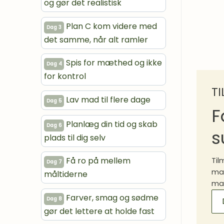
og gør det realistisk
Plan C kom videre med
Dag 3
det samme, når alt ramler
Spis for mæthed og ikke
Dag 4
for kontrol
T
Lav mad til flere dage
Dag 5
F
Planlæg din tid og skab
Dag 6
s
plads til dig selv
Få ro på mellem
Til
Dag 7
mad
måltiderne
mad
MA
Farver, smag og sødme
Dag 8
SI
gør det lettere at holde fast