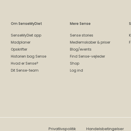
Om SenseMyDiet
Mere Sense
S
SenseMyDiet app
Sense stories
K
Madplaner
Medlemskaber & priser
Opskrifter
Blog/events
Historien bag Sense
Find Sense-vejleder
Hvad er Sense?
Shop
Dit Sense-team
Log ind
Privatlivspolitik
Handelsbetingelser