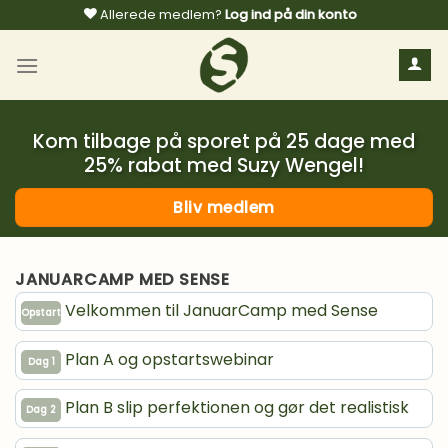
Fortsæt
Allerede medlem?
Log ind på din konto
til
indhold
Kom tilbage på sporet på 25 dage med
25% rabat med Suzy Wengel!
Bliv medlem
JANUARCAMP MED SENSE
Velkommen til JanuarCamp med Sense
Opstart
Plan A og opstartswebinar
Dag 1
Plan B slip perfektionen og gør det realistisk
Dag 2