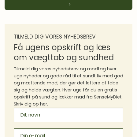
Derfor svinger din vægt fra dag til dag
Dag 20
Hold fast, også når motivationen forsvinder
Dag 21
Forstå dine cravings og lær at finde ro uden
Dag 22
TILMELD DIG VORES NYHEDSBREV
mad
Få ugens opskrift og læs
om vægttab og sundhed
Gør op med sorthvidtænkning
Dag 23
Tilmeld dig vores nyhedsbrev og modtag hver
Se, hvor langt du er kommet
Dag 24
uge nyheder og gode råd til et sundt liv med god
og mættende mad, der gør det lettere at tabe
Skab balance og en plan for februar
Dag 25
sig og holde vægten. Hver uge får du en gratis
opskrift på sund og lækker mad fra SenseMyDiet.
Skriv dig op her.
MAILCHIMP
SIGNUP