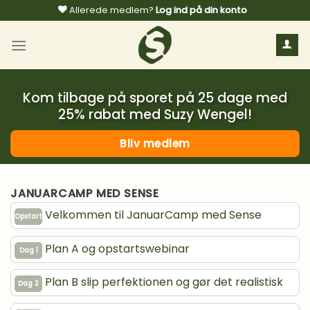
Fortsæt
Allerede medlem?
Log ind på din konto
til
indhold
Kom tilbage på sporet på 25 dage med
25% rabat med Suzy Wengel!
Bliv medlem
JANUARCAMP MED SENSE
Velkommen til JanuarCamp med Sense
Opstart
Plan A og opstartswebinar
Dag 1
Plan B slip perfektionen og gør det realistisk
Dag 2