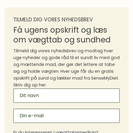
Derfor svinger din vægt fra dag til dag
Dag 20
Hold fast, også når motivationen forsvinder
TILMELD DIG VORES NYHEDSBREV
Dag 21
Få ugens opskrift og læs
Forstå dine cravings og lær at finde ro uden
Dag 22
om vægttab og sundhed
mad
Tilmeld dig vores nyhedsbrev og modtag hver
Gør op med sorthvidtænkning
Dag 23
uge nyheder og gode råd til et sundt liv med god
og mættende mad, der gør det lettere at tabe
Se, hvor langt du er kommet
Dag 24
sig og holde vægten. Hver uge får du en gratis
opskrift på sund og lækker mad fra SenseMyDiet.
Skab balance og en plan for februar
Skriv dig op her.
Dag 25
MAILCHIMP
SIGNUP
Er du interesseret i vægttabsmedicin?